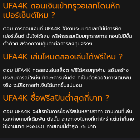
UFA4K ถอนเงินเข้าทรูวอเลทโดนหัก
เปอร์เซ็นต์ไหม ?
ตอบ การถอนเงินที่ UFA4K ใช้งานระบบวอเลทไม่มีการหัก
เปอร์เซ็นต์ มั่นใจได้เลย ฟรีค่าธรรมเนียมทุกรายการ ถอนไม่มีขั้น
ต่ำด้วย สร้างความคุ้มค่าต่อการลงทุนจริงๆ
UFA4K เล่นโหมดลองเล่นได้ฟรีไหม ?
ตอบ UFA4K ทดลองเล่นสล็อต ฟรีได้ครบทุกค่าย เสริมสร้าง
ประสบการณ์ใหม่ๆ ทักษะการเล่นดีๆ ที่เป็นตัวช่วยในการเดิมพัน
จริง จะมีโอกาสทำเงินได้มากขึ้นแน่นอน
UFA4K ซื้อฟรีสปินต่ำสุดกี่บาท ?
ตอบ UFA4K จะมีเรทในการซื้อฟรีสปินหลายราคา ตามเกมที่เล่น
และค่ายเกมที่เดิมพัน ดังนั้น จะเจาะจงไม่คงที่เท่าไหร่ แต่เท่าที่เคย
ใช้งานมาก PGSLOT ค่ายเกมนี้ต่ำสุด 75 บาท