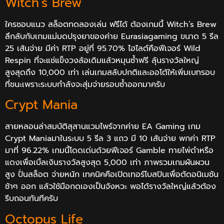
Witch’s Brew
ใครชอบแนว สล็อตทดลองเล่น ฟรีได้ ต้องเกมนี้ Witch’s Brew
ลึกลับกับเกมแม่มดปรุงยาของค่าย Eurasiagaming ขนาด 5 รีล
25 เส้นจ่าย มีค่า RTP อยู่ที่ 95.70% ไฮไลต์คือฟีเจอร์ Wild
Respin ที่จะแช่แข็งวงล้อเดิมแล้วหมุนซ้ำฟรี ลุ้นรางวัลใหญ่
สูงสุดถึง 10,000 เท่า เล่นเกมสลับปกติและออโต้ให้เพิ่มเบทรอบ
ที่ชนะเพราะระบบกำลังจะสุ่มจ่ายรอบซ้ำออกมาครับ
Crypt Mania
สายหลอนล่าสมบัติสุสานแวมไพร์จากค่าย EA Gaming เกม
Crypt Maniaมาในระบบ 5 รีล 3 แถว มี 10 เส้นจ่าย พกค่า RTP
มาที่ 96.22% เกมนี้โดดเด่นด้วยฟีเจอร์ Gamble ทายไพ่ดำหรือ
แดงเพื่อเบิ้ลเงินรางวัลสูงสุด 5,000 เท่า ภาพรวมเกมผันผวน
สูง ปั่นสล็อต จ่ายหนัก เทคนิคคือเปิดเทอร์โบสปินเพื่อตัดอนิเมชัน
ช้าๆ ออก แล้วใช้มือกดเองเป็นจังหวะ พอได้รางวัลใหญ่แล้วต้อง
รีบถอนทันทีครับ
Octopus Life