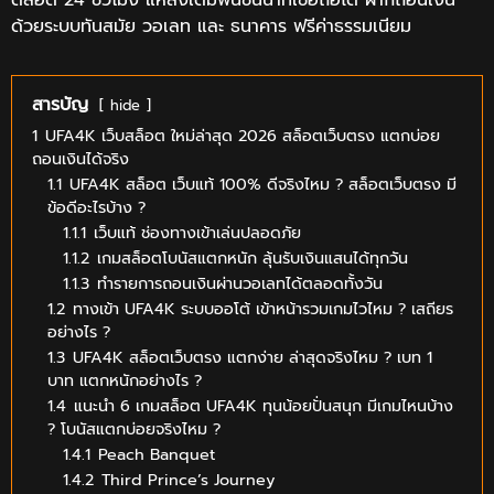
ด้วยระบบทันสมัย วอเลท และ ธนาคาร ฟรีค่าธรรมเนียม
สารบัญ
hide
1
UFA4K เว็บสล็อต ใหม่ล่าสุด 2026 สล็อตเว็บตรง แตกบ่อย
ถอนเงินได้จริง
1.1
UFA4K สล็อต เว็บแท้ 100% ดีจริงไหม ? สล็อตเว็บตรง มี
ข้อดีอะไรบ้าง ?
1.1.1
เว็บแท้ ช่องทางเข้าเล่นปลอดภัย
1.1.2
เกมสล็อตโบนัสแตกหนัก ลุ้นรับเงินแสนได้ทุกวัน
1.1.3
ทำรายการถอนเงินผ่านวอเลทได้ตลอดทั้งวัน
1.2
ทางเข้า UFA4K ระบบออโต้ เข้าหน้ารวมเกมไวไหม ? เสถียร
อย่างไร ?
1.3
UFA4K สล็อตเว็บตรง แตกง่าย ล่าสุดจริงไหม ? เบท 1
บาท แตกหนักอย่างไร ?
1.4
แนะนำ 6 เกมสล็อต UFA4K ทุนน้อยปั่นสนุก มีเกมไหนบ้าง
? โบนัสแตกบ่อยจริงไหม ?
1.4.1
Peach Banquet
1.4.2
Third Prince’s Journey