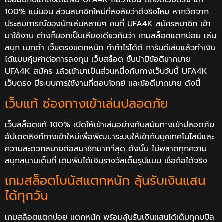
100% แน่นอน ส่วนสมาชิกใหม่ที่สงสัยว่าดีจริงไหม หากวัดจาก
ประสบการณ์ของนักเล่นหลายๆ คนที่ UFA4K สมัครสมาชิก เข้า
มาใช้งาน ต่างก็บอกเป็นเสียงเดียวกันว่า เกมสล็อตแตกบ่อย เล่น
สนุก เบทต่ำ เว็บตรงแตกหนัก ทำกำไรได้ดี การันตีเล่นแล้วทำเงิน
ได้แบบคุ้มค่าต่อการลงทุน เว็บสล็อต ชั้นนำมีข้อดีมากมาย
UFA4K สมัคร แล้วเข้ามาเป็นส่วนหนึ่งกับทางเว็บวันนี้ UFA4K
เว็บตรง มีระบบการใช้งานที่ตอบโจทย์ และข้อดีมากมาย ดังนี้
เว็บแท้ ช่องทางเข้าเล่นปลอดภัย
เว็บสล็อตแท้ 100% เปิดให้เข้าเล่นอย่างทันสมัยทางเข้าปลอดภัย
อัปเดตลิงก์ทางเข้าใหม่เพื่อพัฒนาระบบให้เข้ากับยุคเทคโนโลยีและ
ความสะดวกสบายต่อสมาชิกมากที่สุด ดังนั้น ไม่พลาดทุกความ
สนุกสนานเต็มที่ เดิมพันได้เงินรางวัลเต็มรูปแบบ เชื่อถือได้จริง
เกมสล็อตโบนัสแตกหนัก ลุ้นรับเงินแสน
ได้ทุกวัน
เกมสล็อตแตกบ่อย แตกหนัก พร้อมลุ้นรับเงินแสนได้เต็มทุกบบิล