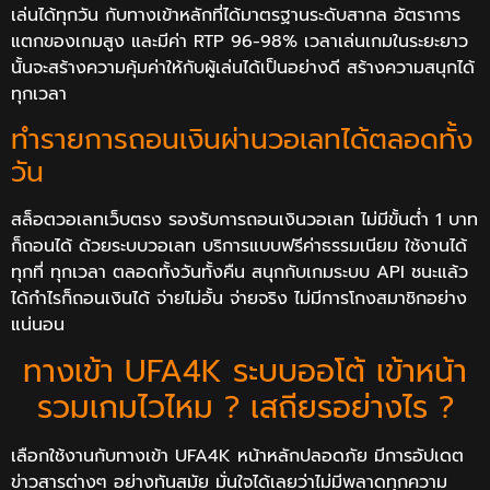
เล่นได้ทุกวัน กับทางเข้าหลักที่ได้มาตรฐานระดับสากล อัตราการ
แตกของเกมสูง และมีค่า RTP 96-98% เวลาเล่นเกมในระยะยาว
นั้นจะสร้างความคุ้มค่าให้กับผู้เล่นได้เป็นอย่างดี สร้างความสนุกได้
ทุกเวลา
ทำรายการถอนเงินผ่านวอเลทได้ตลอดทั้ง
วัน
สล็อตวอเลทเว็บตรง รองรับการถอนเงินวอเลท ไม่มีขั้นต่ำ 1 บาท
ก็ถอนได้ ด้วยระบบวอเลท บริการแบบฟรีค่าธรรมเนียม ใช้งานได้
ทุกที่ ทุกเวลา ตลอดทั้งวันทั้งคืน สนุกกับเกมระบบ API ชนะแล้ว
ได้กำไรก็ถอนเงินได้ จ่ายไม่อั้น จ่ายจริง ไม่มีการโกงสมาชิกอย่าง
แน่นอน
ทางเข้า UFA4K ระบบออโต้ เข้าหน้า
รวมเกมไวไหม ? เสถียรอย่างไร ?
เลือกใช้งานกับทางเข้า UFA4K หน้าหลักปลอดภัย มีการอัปเดต
ข่าวสารต่างๆ อย่างทันสมัย มั่นใจได้เลยว่าไม่มีพลาดทุกความ