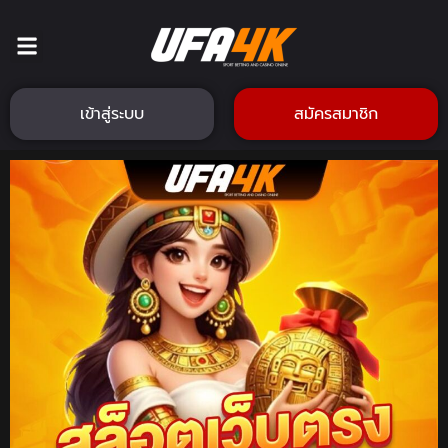
เข้าสู่ระบบ
สมัครสมาชิก