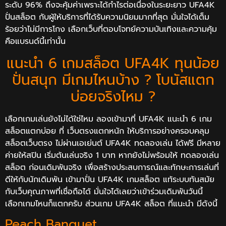
ระดับ 96% ถึงจะคุ้มค่าเพราะได้กำไรต่อเนื่องในระยะยาว UFA4K
ปั่นสล็อต กับผู้ให้บริการที่ได้รับความนิยมมากที่สุด มั่นใจได้เต็ม
ร้อยว่าไม่มีการโกง เลือกเว็บที่ตอบโจทย์ความบันเทิงและความคุ้ม
คือแบรนด์นี้เท่านั้น
แนะนำ 6 เกมสล็อต UFA4K ทุนน้อย
ปั่นสนุก มีเกมไหนบ้าง ? โบนัสแตก
บ่อยจริงไหม ?
เลือกเกมเล่นยังไม่ได้ใช่ไหม ลองเข้ามาที่ UFA4K แนะนำ 6 เกม
สล็อตแตกบ่อย ที่ เว็บตรงแตกหนัก ให้บริการอย่างครอบคลุม
สล็อตเว็บตรง ไม่ผ่านเอเย่นต์ UFA4K ทดลองเล่น ได้ฟรี มีหลาย
ค่ายให้สปิน เริ่มต้นเล่นจริง 1 บาท หากยังไม่พร้อมให้ ทดลองเล่น
สล็อต ก่อนเดิมพันจริง เพื่อสร้างประสบการณ์และทักษะการเล่นที่
ดีให้กับนักเดิมพัน เข้ามาปั่น UFA4K เกมสล็อต แท้ระบบทันสมัย
กับเว็บคุณภาพที่เชื่อถือได้ มั่นใจได้เลยว่าเข้าร่วมเดิมพันวันนี้
เลือกเกมไหนก็แตกครับ ส่วนเกม UFA4K สล็อต ที่แนะนำ มีดังนี้
Peach Banquet