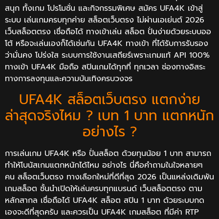
สนุก ทั้งเกม โปรโมชั่น และกิจกรรมพิเศษ สมัคร UFA4K เข้าสู่
ระบบ เล่นเกมครบทุกค่าย สล็อตเว็บตรง ไม่ผ่านเอเย่นต์ 2026
เว็บสล็อตตรง เชื่อถือได้ ทางเข้าเล่น สล็อต ปั่นง่ายด้วยระบบออ
โต้ หรือจะเล่นเองก็ได้เช่นกัน UFA4K ทางเข้า ที่ได้รับการรับรอง
ว่ามั่นคง โปร่งใส ระบบการใช้งานเสถียร์เพราะเกมแท้ API 100%
ทางเข้า UFA4K มือถือ สปินเกมได้ทุกที่ ทุกเวลา ช่องทางอิสระ
ทางการลงทุนและความบันเทิงครบวงจร
UFA4K สล็อตเว็บตรง แตกง่าย
ล่าสุดจริงไหม ? เบท 1 บาท แตกหนัก
อย่างไร ?
การเล่นเกม UFA4K หรือ ปั่นสล็อต ด้วยทุนน้อย 1 บาท สามารถ
ทำให้โบนัสเกมแตกหนักได้ไหม อย่างไร นี่คือคำถามในใจหลายๆ
คน สล็อตเว็บตรง ทางเลือกใหม่ที่ดีที่สุด 2026 เป็นแหล่งเดิมพัน
เกมสล็อต ชั้นนำเปิดให้เล่นครบทุกแบรนด์ เว็บสล็อตตรง ตาม
หลักสากล เชื่อถือได้ UFA4K สล็อต สปิน 1 บาท ด้วยระบบกด
เองจะดีที่สุดครับ และควรเป็น UFA4K เกมสล็อต ที่มีค่า RTP