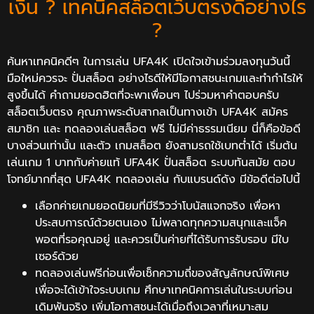
เงิน ? เทคนิคสล็อตเว็บตรงดีอย่างไร
?
ค้นหาเทคนิคดีๆ ในการเล่น UFA4K เปิดใจเข้ามร่วมลงทุนวันนี้
มือใหม่ควรจะ ปั่นสล็อต อย่างไรดีให้มีโอกาสชนะเกมและทำกำไรให้
สูงขึ้นได้ คำถามยอดฮิตที่จะพาเพื่อนๆ ไปร่วมหาคำตอบครับ
สล็อตเว็บตรง คุณภาพระดับสากลเป็นทางเข้า UFA4K สมัคร
สมาชิก และ ทดลองเล่นสล็อต ฟรี ไม่มีค่าธรรมเนียม นี่ก็คือข้อดี
บางส่วนเท่านั้น และตัว เกมสล็อต ยังสามรถใช้เบทต่ำได้ เริ่มต้น
เล่นเกม 1 บาทกับค่ายแท้ UFA4K ปั่นสล็อต ระบบทันสมัย ตอบ
โจทย์มากที่สุด UFA4K ทดลองเล่น กับแบรนด์ดัง มีข้อดีต่อไปนี้
เลือกค่ายเกมยอดนิยมที่มีรีวิวว่าโบนัสแจกจริง เพื่อหา
ประสบการณ์ด้วยตนเอง ไม่พลาดทุกความสนุกและแจ็ค
พอตที่รอคุณอยู่ และควรเป็นค่ายที่ได้รับการรับรอบ มีใบ
เซอร์ด้วย
ทดลองเล่นฟรีก่อนเพื่อเช็กความถี่ของสัญลักษณ์พิเศษ
เพื่อจะได้เข้าใจระบบเกม ศึกษาเทคนิคการเล่นในระบบก่อน
เดิมพันจริง เพิ่มโอกาสชนะได้เมื่อถึงเวลาที่เหมาะสม