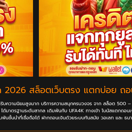
ุด 2026 สล็อตเว็บตรง แตกบ่อย ถอน
ี่ได้รับความนิยมสูงมาก บริการความสนุกครบวงจร จาก สล็อต 50
ตรง ได้มาตรฐานระดับสากล เดิมพันกับ UFA4K ทางเข้า โบนัสแตกถอนเงิ
มพันชั้นนำที่เชื่อถือได้ ฝากถอนเงินด้วยระบบทันสมัย วอเลท และ ธน