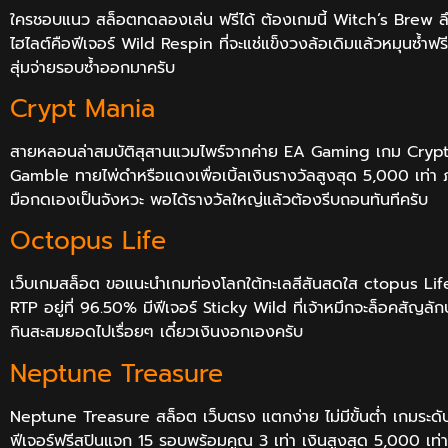
ใครชอบแนว สล็อตทดลองเล่น ฟรีได้ ต้องเกมนี้ Witch’s Brew ลึ
ไฮไลต์คือฟีเจอร์ Wild Respin ที่จะแช่แข็งวงล้อเดิมแล้วหมุนซ้ำฟ
สุ่มจ่ายรอบซ้ำออกมาครับ
Crypt Mania
สายหลอนล่าสมบัติสุสานแวมไพร์จากค่าย EA Gaming เกม Crypt Ma
Gamble ทายไพ่ดำหรือแดงเพื่อเบิ้ลเงินรางวัลสูงสุด 5,000 เท่า ภ
มือกดเองเป็นจังหวะ พอได้รางวัลใหญ่แล้วต้องรีบถอนทันทีครับ
Octopus Life
เว็บเกมสล็อต ขอแนะนำเกมท่องโลกใต้ทะเลสีสันสดใส ctopus Life
RTP อยู่ที่ 96.50% มีฟีเจอร์ Sticky Wild ที่เจ้าหมึกจะล็อคสัญลัก
กินสะสมยอดไปเรื่อยๆ เดี๋ยวเงินงอกเองครับ
Neptune Treasure
Neptune Treasure สล็อต เว็บตรง แตกง่าย ไม่มีขั้นต่ำ เกมระ
ฟีเจอร์ฟรีสปินแจก 15 รอบพร้อมคูณ 3 เท่า เงินสูงสุด 5,000 เท่า