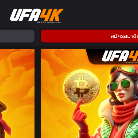
สมัครสมาชิ