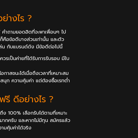
อย่างไร ?
ด้ คำถามยอดฮิตที่จะพาเพื่อนๆ ไป
ือข้อดีบางส่วนเท่านั้น และตัว
 กับแบรนด์ดัง มีข้อดีต่อไปนี้
รเป็นค่ายที่ได้รับการรับรอบ มีใบ
อกาสชนะได้เมื่อถึงเวลาที่เหมาะสม
สนุก ความคุ้มค่า แต่ต้องซื้อเรทต่ำ
รี ดีอย่างไร ?
งถึง 100% เลือกรับได้ตามที่เหมาะ
สมากครับ และหากไม่มีทุน สมัครแล้ว
ามคุ้มค่าได้จริง