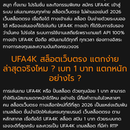
สนุก ทั้งเกม โปรโมชั่น และกิจกรรมพิเศษ สมัคร UFA4K เข้าสู่
ระบบ เล่นเกมครบทุกค่าย สล็อตเว็บตรง ไม่ผ่านเอเย่นต์ 2026
เว็บสล็อตตรง เชื่อถือได้ ทางเข้าเล่น สล็อต ปั่นง่ายด้วยระบบออ
โต้ หรือจะเล่นเองก็ได้เช่นกัน UFA4K ทางเข้า ที่ได้รับการรับรอง
ว่ามั่นคง โปร่งใส ระบบการใช้งานเสถียร์เพราะเกมแท้ API 100%
ทางเข้า UFA4K มือถือ สปินเกมได้ทุกที่ ทุกเวลา ช่องทางอิสระ
ทางการลงทุนและความบันเทิงครบวงจร
UFA4K สล็อตเว็บตรง แตกง่าย
ล่าสุดจริงไหม ? เบท 1 บาท แตกหนัก
อย่างไร ?
การเล่นเกม UFA4K หรือ ปั่นสล็อต ด้วยทุนน้อย 1 บาท สามารถ
ทำให้โบนัสเกมแตกหนักได้ไหม อย่างไร นี่คือคำถามในใจหลายๆ
คน สล็อตเว็บตรง ทางเลือกใหม่ที่ดีที่สุด 2026 เป็นแหล่งเดิมพัน
เกมสล็อต ชั้นนำเปิดให้เล่นครบทุกแบรนด์ เว็บสล็อตตรง ตาม
หลักสากล เชื่อถือได้ UFA4K สล็อต สปิน 1 บาท ด้วยระบบกด
เองจะดีที่สุดครับ และควรเป็น UFA4K เกมสล็อต ที่มีค่า RTP