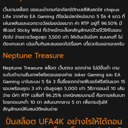
เว็บเกมสล็อต ขอแนะนำเกมท่องโลกใต้ทะเลสีสันสดใส ctopus
Life จากค่าย EA Gaming ดีไซน์แปลกใหม่ขนาด 5 รีล 4 แถว ที่
เล่นเพลินและแจกรางวัลย่อยบ่อยมาก ค่า RTP อยู่ที่ 96.50% มี
ฟีเจอร์ Sticky Wild ที่เจ้าหมึกจะล็อคสัญลักษณ์ไวด์ไว้ให้ในรอบ
ถัดไป จ่ายรางวัลสูงสุด 3,500 เท่า ให้เดินเงินนิ่งๆ แบบคงที่ ไม่
ต้องทบเบท เน้นเก็บกินสะสมยอดไปเรื่อยๆ เดี๋ยวเงินงอกเองครับ
Neptune Treasure
Neptune Treasure สล็อต เว็บตรง แตกง่าย ไม่มีขั้นต่ำ เกม
ระดับตำนานธีมเทพโพไซดอนของค่าย Joker Gaming และ EA
Gaming มาในระบบ 5 รีล 3 ขึ้นชื่อแตกง่ายฟีเจอร์ฟรีสปินแจก 15
รอบพร้อมคูณ 3 เท่า เงินสูงสุด 5,000 เท่า วิธีการชนะมี 10 เส้น
จ่าย มีค่า RTP เฉลี่ยที่ 96.25% เทคนิคสยบเกมนี้ คือการสลับเบท
โดยกดเบทต่ำ 10 ตา สลับเบทกลาง 5 ตา เพื่อกระตุ้นให้
สัญลักษณ์หีบสมบัติหล่นง่าย
ปั่นสล็อต UFA4K อย่างไรให้ได้ถอน