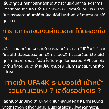
เล่นได้ทุกวัน กับทางเข้าหลักที่ได้มาตรฐานระดับสากล อัตราการ
แตกของเกมสูง และมีค่า RTP 96-98% เวลาเล่นเกมในระยะยาว
นั้นจะสร้างความคุ้มค่าให้กับผู้เล่นได้เป็นอย่างดี สร้างความสนุกได้
ทุกเวลา
ทำรายการถอนเงินผ่านวอเลทได้ตลอดทั้ง
วัน
สล็อตวอเลทเว็บตรง รองรับการถอนเงินวอเลท ไม่มีขั้นต่ำ 1 บาท
ก็ถอนได้ ด้วยระบบวอเลท บริการแบบฟรีค่าธรรมเนียม ใช้งานได้
ทุกที่ ทุกเวลา ตลอดทั้งวันทั้งคืน สนุกกับเกมระบบ API ชนะแล้ว
ได้กำไรก็ถอนเงินได้ จ่ายไม่อั้น จ่ายจริง ไม่มีการโกงสมาชิกอย่าง
แน่นอน
ทางเข้า UFA4K ระบบออโต้ เข้าหน้า
รวมเกมไวไหม ? เสถียรอย่างไร ?
เลือกใช้งานกับทางเข้า UFA4K หน้าหลักปลอดภัย มีการอัปเดต
ข่าวสารต่างๆ อย่างทันสมัย มั่นใจได้เลยว่าไม่มีพลาดทุกความ