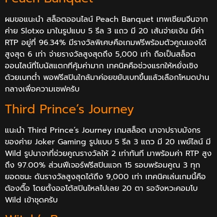
ผมขอแนะนำ สล็อตออนไลน์ Peach Banquet เทพเซียนจีนจาก
ค่าย Slotxo มาในรูปแบบ 5 รีล 3 แถว มี 20 เส้นจ่ายเงิน มีค่า
RTP อยู่ที่ 96.34% มีรางวัลพิเศษคือเกมฟรีพร้อมตัวคูณเองได้
สูงสุด 6 เท่า จ่ายรางวัลสูงสุดถึง 5,000 เท่า ถือเป็นสล็อต
ออนไลน์ที่โบนัสแตกทีคุ้มค่ามาก เทคนิคคือช่วงแรกให้หยั่งเชิง
ด้วยเบทต่ำ พอฟรีสปินใกล้มาค่อยขยับเบทขึ้นแล้วเลือกโหมดปาน
กลางเพื่อความเซฟครับ
Third Prince’s Journey
แนะนำ Third Prince’s Journey เกมสล็อต นาจาปราบมังกร
ของค่าย Joker Gaming รูปแบบ 5 รีล 3 แถว มี 20 เพย์ไลน์ มี
Wild รูปนาจาที่ช่วยคูณรางวัลให้ 2 เท่าทันที มาพร้อมค่า RTP สูง
ถึง 97.00% ส่วนฟีเจอร์ฟรีสปินแจก 15 รอบพร้อมคูณ 3 ทุก
ยอดชนะ ดันรางวัลสูงสุดได้ถึง 9,000 เท่า เทคนิคเล่นเกมนี้คือ
ต้องตื๊อ โดยตั้งออโต้สปินไหลไปเลย 20 ตา รอจังหวะคอมโบ
Wild เข้าชุดครับ