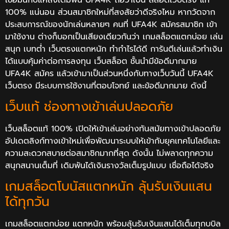
100% แน่นอน ส่วนสมาชิกใหม่ที่สงสัยว่าดีจริงไหม หากวัดจาก
ประสบการณ์ของนักเล่นหลายๆ คนที่ UFA4K สมัครสมาชิก เข้า
มาใช้งาน ต่างก็บอกเป็นเสียงเดียวกันว่า เกมสล็อตแตกบ่อย เล่น
สนุก เบทต่ำ เว็บตรงแตกหนัก ทำกำไรได้ดี การันตีเล่นแล้วทำเงิน
ได้แบบคุ้มค่าต่อการลงทุน เว็บสล็อต ชั้นนำมีข้อดีมากมาย
UFA4K สมัคร แล้วเข้ามาเป็นส่วนหนึ่งกับทางเว็บวันนี้ UFA4K
เว็บตรง มีระบบการใช้งานที่ตอบโจทย์ และข้อดีมากมาย ดังนี้
เว็บแท้ ช่องทางเข้าเล่นปลอดภัย
เว็บสล็อตแท้ 100% เปิดให้เข้าเล่นอย่างทันสมัยทางเข้าปลอดภัย
อัปเดตลิงก์ทางเข้าใหม่เพื่อพัฒนาระบบให้เข้ากับยุคเทคโนโลยีและ
ความสะดวกสบายต่อสมาชิกมากที่สุด ดังนั้น ไม่พลาดทุกความ
สนุกสนานเต็มที่ เดิมพันได้เงินรางวัลเต็มรูปแบบ เชื่อถือได้จริง
เกมสล็อตโบนัสแตกหนัก ลุ้นรับเงินแสน
ได้ทุกวัน
เกมสล็อตแตกบ่อย แตกหนัก พร้อมลุ้นรับเงินแสนได้เต็มทุกบบิล