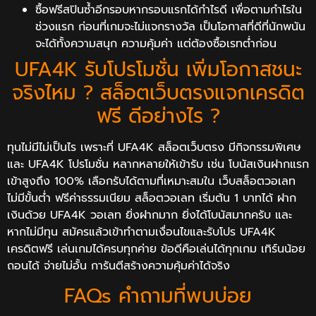
ซื้อฟรีสปินซ้ำอีกรอบหากรอบแรกได้กำไรดี เพื่อตามกำไรใน
ช่วงแรก ก่อนที่เกมจะไม่แจกรางวัล เป็นโอกาสที่ดีที่นักพนัน
จะได้ทั้งความสนุก ความคุ้มค่า แต่ต้องซื้อเรทต่ำก่อน
UFA4K รับโปรโมชั่น เพิ่มโอกาสชนะ
จริงไหม ? สล็อตเว็บตรงแจกเครดิต
ฟรี ดีอย่างไร ?
ทุนไม่มีไม่เป็นไร เพราะที่ UFA4K สล็อตเว็บตรง มีกิจกรรมพิเศษ
และ UFA4K โปรโมชั่น หลากหลายให้เข้ารับ เช่น โบนัสเงินฝากแรก
เข้าสูงถึง 100% เลือกรับได้ตามที่เหมาะสมใน เว็บสล็อตวอเลท
ไม่มีขั้นต่ำ ฟรีค่าธรรมเนียม สล็อตวอเลท เริ่มต้น 1 บาทได้ ฝาก
เงินด้วย UFA4K วอเลท ยิ่งฝากมาก ยิ่งได้โบนัสมากครับ และ
หากไม่มีทุน สมัครแล้วเข้าทำตามเงื่อนไขและรับโปร UFA4K
เครดิตฟรี เล่นเกมได้ครบทุกค่าย ข้อดีคือเล่นได้ทุกเกม เทิร์นน้อย
ถอนได้ จ่ายไม่อั้น การันตีสร้างความคุ้มค่าได้จริง
FAQs คำถามที่พบบ่อย