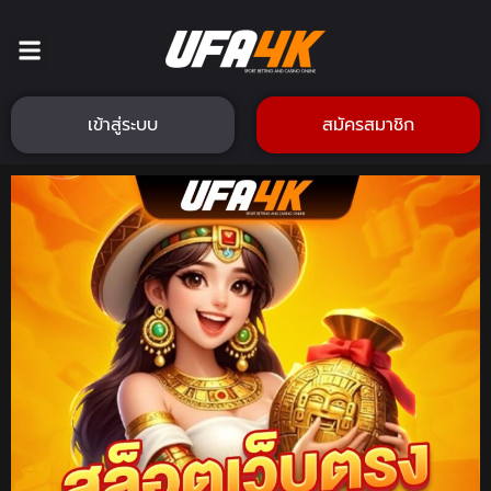
เข้าสู่ระบบ
สมัครสมาชิก