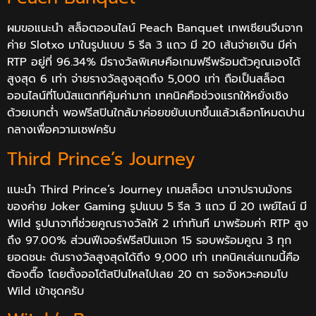
ผมขอแนะนำ สล็อตออนไลน์ Peach Banquet เทพเซียนจีนจาก
ค่าย Slotxo มาในรูปแบบ 5 รีล 3 แถว มี 20 เส้นจ่ายเงิน มีค่า
RTP อยู่ที่ 96.34% มีรางวัลพิเศษคือเกมฟรีพร้อมตัวคูณเองได้
สูงสุด 6 เท่า จ่ายรางวัลสูงสุดถึง 5,000 เท่า ถือเป็นสล็อต
ออนไลน์ที่โบนัสแตกทีคุ้มค่ามาก เทคนิคคือช่วงแรกให้หยั่งเชิง
ด้วยเบทต่ำ พอฟรีสปินใกล้มาค่อยขยับเบทขึ้นแล้วเลือกโหมดปาน
กลางเพื่อความเซฟครับ
Third Prince’s Journey
แนะนำ Third Prince’s Journey เกมสล็อต นาจาปราบมังกร
ของค่าย Joker Gaming รูปแบบ 5 รีล 3 แถว มี 20 เพย์ไลน์ มี
Wild รูปนาจาที่ช่วยคูณรางวัลให้ 2 เท่าทันที มาพร้อมค่า RTP สูง
ถึง 97.00% ส่วนฟีเจอร์ฟรีสปินแจก 15 รอบพร้อมคูณ 3 ทุก
ยอดชนะ ดันรางวัลสูงสุดได้ถึง 9,000 เท่า เทคนิคเล่นเกมนี้คือ
ต้องตื๊อ โดยตั้งออโต้สปินไหลไปเลย 20 ตา รอจังหวะคอมโบ
Wild เข้าชุดครับ