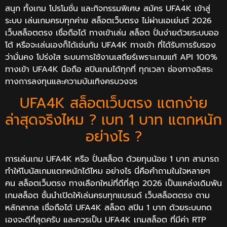
สนุก ทั้งเกม โปรโมชั่น และกิจกรรมพิเศษ สมัคร UFA4K เข้าสู่
ระบบ เล่นเกมครบทุกค่าย สล็อตเว็บตรง ไม่ผ่านเอเย่นต์ 2026
เว็บสล็อตตรง เชื่อถือได้ ทางเข้าเล่น สล็อต ปั่นง่ายด้วยระบบออ
โต้ หรือจะเล่นเองก็ได้เช่นกัน UFA4K ทางเข้า ที่ได้รับการรับรอง
ว่ามั่นคง โปร่งใส ระบบการใช้งานเสถียร์เพราะเกมแท้ API 100%
ทางเข้า UFA4K มือถือ สปินเกมได้ทุกที่ ทุกเวลา ช่องทางอิสระ
ทางการลงทุนและความบันเทิงครบวงจร
UFA4K สล็อตเว็บตรง แตกง่าย
ล่าสุดจริงไหม ? เบท 1 บาท แตกหนัก
อย่างไร ?
การเล่นเกม UFA4K หรือ ปั่นสล็อต ด้วยทุนน้อย 1 บาท สามารถ
ทำให้โบนัสเกมแตกหนักได้ไหม อย่างไร นี่คือคำถามในใจหลายๆ
คน สล็อตเว็บตรง ทางเลือกใหม่ที่ดีที่สุด 2026 เป็นแหล่งเดิมพัน
เกมสล็อต ชั้นนำเปิดให้เล่นครบทุกแบรนด์ เว็บสล็อตตรง ตาม
หลักสากล เชื่อถือได้ UFA4K สล็อต สปิน 1 บาท ด้วยระบบกด
เองจะดีที่สุดครับ และควรเป็น UFA4K เกมสล็อต ที่มีค่า RTP