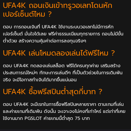
UFA4K ถอนเงินเข้าทรูวอเลทโดนหัก
เปอร์เซ็นต์ไหม ?
ตอบ การถอนเงินที่ UFA4K ใช้งานระบบวอเลทไม่มีการหัก
เปอร์เซ็นต์ มั่นใจได้เลย ฟรีค่าธรรมเนียมทุกรายการ ถอนไม่มีขั้น
ต่ำด้วย สร้างความคุ้มค่าต่อการลงทุนจริงๆ
UFA4K เล่นโหมดลองเล่นได้ฟรีไหม ?
ตอบ UFA4K ทดลองเล่นสล็อต ฟรีได้ครบทุกค่าย เสริมสร้าง
ประสบการณ์ใหม่ๆ ทักษะการเล่นดีๆ ที่เป็นตัวช่วยในการเดิมพัน
จริง จะมีโอกาสทำเงินได้มากขึ้นแน่นอน
UFA4K ซื้อฟรีสปินต่ำสุดกี่บาท ?
ตอบ UFA4K จะมีเรทในการซื้อฟรีสปินหลายราคา ตามเกมที่เล่น
และค่ายเกมที่เดิมพัน ดังนั้น จะเจาะจงไม่คงที่เท่าไหร่ แต่เท่าที่เคย
ใช้งานมาก PGSLOT ค่ายเกมนี้ต่ำสุด 75 บาท