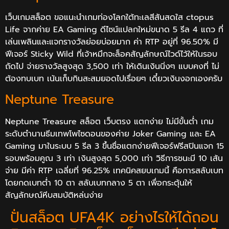
เว็บเกมสล็อต ขอแนะนำเกมท่องโลกใต้ทะเลสีสันสดใส ctopus
Life จากค่าย EA Gaming ดีไซน์แปลกใหม่ขนาด 5 รีล 4 แถว ที่
เล่นเพลินและแจกรางวัลย่อยบ่อยมาก ค่า RTP อยู่ที่ 96.50% มี
ฟีเจอร์ Sticky Wild ที่เจ้าหมึกจะล็อคสัญลักษณ์ไวด์ไว้ให้ในรอบ
ถัดไป จ่ายรางวัลสูงสุด 3,500 เท่า ให้เดินเงินนิ่งๆ แบบคงที่ ไม่
ต้องทบเบท เน้นเก็บกินสะสมยอดไปเรื่อยๆ เดี๋ยวเงินงอกเองครับ
Neptune Treasure
Neptune Treasure สล็อต เว็บตรง แตกง่าย ไม่มีขั้นต่ำ เกม
ระดับตำนานธีมเทพโพไซดอนของค่าย Joker Gaming และ EA
Gaming มาในระบบ 5 รีล 3 ขึ้นชื่อแตกง่ายฟีเจอร์ฟรีสปินแจก 15
รอบพร้อมคูณ 3 เท่า เงินสูงสุด 5,000 เท่า วิธีการชนะมี 10 เส้น
จ่าย มีค่า RTP เฉลี่ยที่ 96.25% เทคนิคสยบเกมนี้ คือการสลับเบท
โดยกดเบทต่ำ 10 ตา สลับเบทกลาง 5 ตา เพื่อกระตุ้นให้
สัญลักษณ์หีบสมบัติหล่นง่าย
ปั่นสล็อต UFA4K อย่างไรให้ได้ถอน