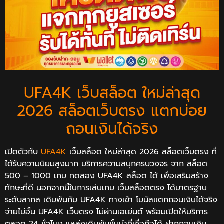
UFA4K เว็บสล็อต ใหม่ล่าสุด
2026 สล็อตเว็บตรง แตกบ่อย
ถอนเงินได้จริง
เปิดตัวกับ
UFA4K
เว็บสล็อต ใหม่ล่าสุด 2026 สล็อตเว็บตรง ที่
ได้รับความนิยมสูงมาก บริการความสนุกครบวงจร จาก สล็อต
500 – 1000 เกม ทดลอง UFA4K สล็อต ได้ เพื่อเสริมสร้าง
ทักษะที่ดี นอกจากนี้ในการเล่นเกม เว็บสล็อตตรง ได้มาตรฐาน
ระดับสากล เดิมพันกับ UFA4K ทางเข้า โบนัสแตกถอนเงินได้จริง
จ่ายไม่อั้น UFA4K เว็บตรง ไม่ผ่านเอเย่นต์ พร้อมเปิดให้บริการ
ตลอด 24 ชั่วโมง แหล่งเดิมพันชั้นนำที่เชื่อถือได้ ฝากถอนเงิน