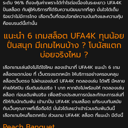
ระดับ 96% ถึงจะคุ้มค่าเพราะได้กำไรต่อเนื่องในระยะยาว UFA4K
ปั่นสล็อต กับผู้ให้บริการที่ได้รับความนิยมมากที่สุด มั่นใจได้เต็ม
ร้อยว่าไม่มีการโกง เลือกเว็บที่ตอบโจทย์ความบันเทิงและความคุ้ม
คือแบรนด์นี้เท่านั้น
แนะนำ 6 เกมสล็อต UFA4K ทุนน้อย
ปั่นสนุก มีเกมไหนบ้าง ? โบนัสแตก
บ่อยจริงไหม ?
เลือกเกมเล่นยังไม่ได้ใช่ไหม ลองเข้ามาที่ UFA4K แนะนำ 6 เกม
สล็อตแตกบ่อย ที่ เว็บตรงแตกหนัก ให้บริการอย่างครอบคลุม
สล็อตเว็บตรง ไม่ผ่านเอเย่นต์ UFA4K ทดลองเล่น ได้ฟรี มีหลาย
ค่ายให้สปิน เริ่มต้นเล่นจริง 1 บาท หากยังไม่พร้อมให้ ทดลองเล่น
สล็อต ก่อนเดิมพันจริง เพื่อสร้างประสบการณ์และทักษะการเล่นที่
ดีให้กับนักเดิมพัน เข้ามาปั่น UFA4K เกมสล็อต แท้ระบบทันสมัย
กับเว็บคุณภาพที่เชื่อถือได้ มั่นใจได้เลยว่าเข้าร่วมเดิมพันวันนี้
เลือกเกมไหนก็แตกครับ ส่วนเกม UFA4K สล็อต ที่แนะนำ มีดังนี้
Peach Banquet