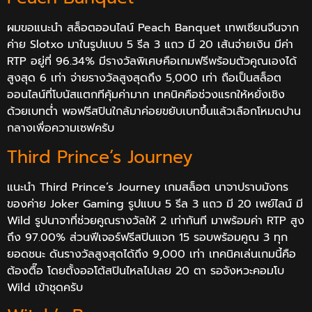
ผมขอแนะนำ สล็อตออนไลน์ Peach Banquet เทพเซียนจีนจาก
ค่าย Slotxo มาในรูปแบบ 5 รีล 3 แถว มี 20 เส้นจ่ายเงิน มีค่า
RTP อยู่ที่ 96.34% มีรางวัลพิเศษคือเกมฟรีพร้อมตัวคูณเองได้
สูงสุด 6 เท่า จ่ายรางวัลสูงสุดถึง 5,000 เท่า ถือเป็นสล็อต
ออนไลน์ที่โบนัสแตกทีคุ้มค่ามาก เทคนิคคือช่วงแรกให้หยั่งเชิง
ด้วยเบทต่ำ พอฟรีสปินใกล้มาค่อยขยับเบทขึ้นแล้วเลือกโหมดปาน
กลางเพื่อความเซฟครับ
Third Prince’s Journey
แนะนำ Third Prince’s Journey เกมสล็อต นาจาปราบมังกร
ของค่าย Joker Gaming รูปแบบ 5 รีล 3 แถว มี 20 เพย์ไลน์ มี
Wild รูปนาจาที่ช่วยคูณรางวัลให้ 2 เท่าทันที มาพร้อมค่า RTP สูง
ถึง 97.00% ส่วนฟีเจอร์ฟรีสปินแจก 15 รอบพร้อมคูณ 3 ทุก
ยอดชนะ ดันรางวัลสูงสุดได้ถึง 9,000 เท่า เทคนิคเล่นเกมนี้คือ
ต้องตื๊อ โดยตั้งออโต้สปินไหลไปเลย 20 ตา รอจังหวะคอมโบ
Wild เข้าชุดครับ