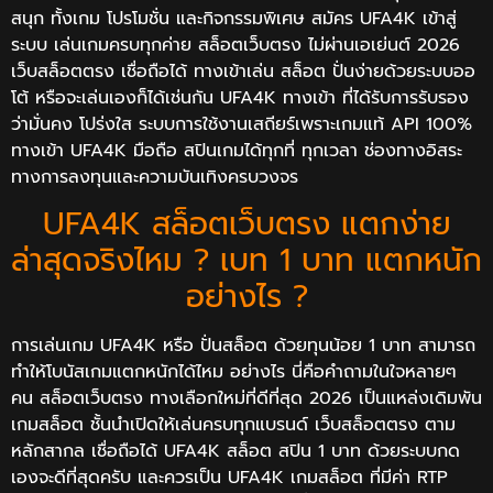
สนุก ทั้งเกม โปรโมชั่น และกิจกรรมพิเศษ สมัคร UFA4K เข้าสู่
ระบบ เล่นเกมครบทุกค่าย สล็อตเว็บตรง ไม่ผ่านเอเย่นต์ 2026
เว็บสล็อตตรง เชื่อถือได้ ทางเข้าเล่น สล็อต ปั่นง่ายด้วยระบบออ
โต้ หรือจะเล่นเองก็ได้เช่นกัน UFA4K ทางเข้า ที่ได้รับการรับรอง
ว่ามั่นคง โปร่งใส ระบบการใช้งานเสถียร์เพราะเกมแท้ API 100%
ทางเข้า UFA4K มือถือ สปินเกมได้ทุกที่ ทุกเวลา ช่องทางอิสระ
ทางการลงทุนและความบันเทิงครบวงจร
UFA4K สล็อตเว็บตรง แตกง่าย
ล่าสุดจริงไหม ? เบท 1 บาท แตกหนัก
อย่างไร ?
การเล่นเกม UFA4K หรือ ปั่นสล็อต ด้วยทุนน้อย 1 บาท สามารถ
ทำให้โบนัสเกมแตกหนักได้ไหม อย่างไร นี่คือคำถามในใจหลายๆ
คน สล็อตเว็บตรง ทางเลือกใหม่ที่ดีที่สุด 2026 เป็นแหล่งเดิมพัน
เกมสล็อต ชั้นนำเปิดให้เล่นครบทุกแบรนด์ เว็บสล็อตตรง ตาม
หลักสากล เชื่อถือได้ UFA4K สล็อต สปิน 1 บาท ด้วยระบบกด
เองจะดีที่สุดครับ และควรเป็น UFA4K เกมสล็อต ที่มีค่า RTP