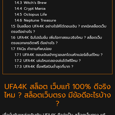
1.4.3
Witch’s Brew
1.4.4
Crypt Mania
1.4.5
Octopus Life
1.4.6
Neptune Treasure
1.5
ปั่นสล็อต UFA4K อย่างไรให้ได้ถอนเงิน ? เทคนิคสล็อตเว็บ
ตรงดีอย่างไร ?
1.6
UFA4K รับโปรโมชั่น เพิ่มโอกาสชนะจริงไหม ? สล็อตเว็บ
ตรงแจกเครดิตฟรี ดีอย่างไร ?
1.7
FAQs คำถามที่พบบ่อย
1.7.1
UFA4K ถอนเงินเข้าทรูวอเลทโดนหักเปอร์เซ็นต์ไหม ?
1.7.2
UFA4K เล่นโหมดลองเล่นได้ฟรีไหม ?
1.7.3
UFA4K ซื้อฟรีสปินต่ำสุดกี่บาท ?
UFA4K สล็อต เว็บแท้ 100% ดีจริง
ไหม ? สล็อตเว็บตรง มีข้อดีอะไรบ้าง
?
เชื่อมั่นกับแหล่งเดิมพัน UFA4K ถือว่าเป็น สล็อตเว็บตรง แท้