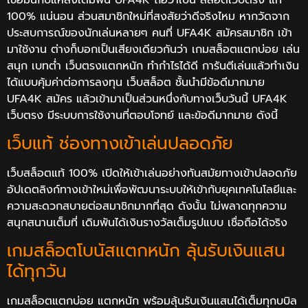
100% แน่นอน ส่วนสมาชิกใหม่ที่สงสัยว่าดีจริงไหม หากวัดจาก
ประสบการณ์ของนักเล่นหลายๆ คนที่ UFA4K สมัครสมาชิก เข้า
มาใช้งาน ต่างก็บอกเป็นเสียงเดียวกันว่า เกมสล็อตแตกบ่อย เล่น
สนุก เบทต่ำ เว็บตรงแตกหนัก ทำกำไรได้ดี การันตีเล่นแล้วทำเงิน
ได้แบบคุ้มค่าต่อการลงทุน เว็บสล็อต ชั้นนำมีข้อดีมากมาย
UFA4K สมัคร แล้วเข้ามาเป็นส่วนหนึ่งกับทางเว็บวันนี้ UFA4K
เว็บตรง มีระบบการใช้งานที่ตอบโจทย์ และข้อดีมากมาย ดังนี้
เว็บแท้ ช่องทางเข้าเล่นปลอดภัย
เว็บสล็อตแท้ 100% เปิดให้เข้าเล่นอย่างทันสมัยทางเข้าปลอดภัย
อัปเดตลิงก์ทางเข้าใหม่เพื่อพัฒนาระบบให้เข้ากับยุคเทคโนโลยีและ
ความสะดวกสบายต่อสมาชิกมากที่สุด ดังนั้น ไม่พลาดทุกความ
สนุกสนานเต็มที่ เดิมพันได้เงินรางวัลเต็มรูปแบบ เชื่อถือได้จริง
เกมสล็อตโบนัสแตกหนัก ลุ้นรับเงินแสน
ได้ทุกวัน
เกมสล็อตแตกบ่อย แตกหนัก พร้อมลุ้นรับเงินแสนได้เต็มทุกบบิล