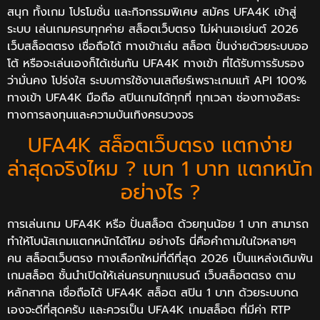
สนุก ทั้งเกม โปรโมชั่น และกิจกรรมพิเศษ สมัคร UFA4K เข้าสู่
ระบบ เล่นเกมครบทุกค่าย สล็อตเว็บตรง ไม่ผ่านเอเย่นต์ 2026
เว็บสล็อตตรง เชื่อถือได้ ทางเข้าเล่น สล็อต ปั่นง่ายด้วยระบบออ
โต้ หรือจะเล่นเองก็ได้เช่นกัน UFA4K ทางเข้า ที่ได้รับการรับรอง
ว่ามั่นคง โปร่งใส ระบบการใช้งานเสถียร์เพราะเกมแท้ API 100%
ทางเข้า UFA4K มือถือ สปินเกมได้ทุกที่ ทุกเวลา ช่องทางอิสระ
ทางการลงทุนและความบันเทิงครบวงจร
UFA4K สล็อตเว็บตรง แตกง่าย
ล่าสุดจริงไหม ? เบท 1 บาท แตกหนัก
อย่างไร ?
การเล่นเกม UFA4K หรือ ปั่นสล็อต ด้วยทุนน้อย 1 บาท สามารถ
ทำให้โบนัสเกมแตกหนักได้ไหม อย่างไร นี่คือคำถามในใจหลายๆ
คน สล็อตเว็บตรง ทางเลือกใหม่ที่ดีที่สุด 2026 เป็นแหล่งเดิมพัน
เกมสล็อต ชั้นนำเปิดให้เล่นครบทุกแบรนด์ เว็บสล็อตตรง ตาม
หลักสากล เชื่อถือได้ UFA4K สล็อต สปิน 1 บาท ด้วยระบบกด
เองจะดีที่สุดครับ และควรเป็น UFA4K เกมสล็อต ที่มีค่า RTP