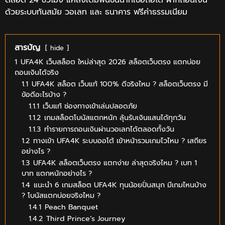
ด้วยระบบทันสมัย วอเลท และ ธนาคาร ฟรีค่าธรรมเนียม
สารบัญ
hide
1
UFA4K เว็บสล็อต ใหม่ล่าสุด 2026 สล็อตเว็บตรง แตกบ่อย
ถอนเงินได้จริง
1.1
UFA4K สล็อต เว็บแท้ 100% ดีจริงไหม ? สล็อตเว็บตรง มี
ข้อดีอะไรบ้าง ?
1.1.1
เว็บแท้ ช่องทางเข้าเล่นปลอดภัย
1.1.2
เกมสล็อตโบนัสแตกหนัก ลุ้นรับเงินแสนได้ทุกวัน
1.1.3
ทำรายการถอนเงินผ่านวอเลทได้ตลอดทั้งวัน
1.2
ทางเข้า UFA4K ระบบออโต้ เข้าหน้ารวมเกมไวไหม ? เสถียร
อย่างไร ?
1.3
UFA4K สล็อตเว็บตรง แตกง่าย ล่าสุดจริงไหม ? เบท 1
บาท แตกหนักอย่างไร ?
1.4
แนะนำ 6 เกมสล็อต UFA4K ทุนน้อยปั่นสนุก มีเกมไหนบ้าง
? โบนัสแตกบ่อยจริงไหม ?
1.4.1
Peach Banquet
1.4.2
Third Prince’s Journey