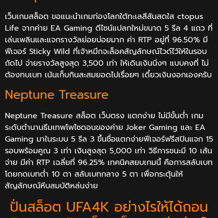
เว็บเกมสล็อต ขอแนะนำเกมท่องโลกใต้ทะเลสีสันสดใส ctopus
Life จากค่าย EA Gaming ดีไซน์แปลกใหม่ขนาด 5 รีล 4 แถว ที่
เล่นเพลินและแจกรางวัลย่อยบ่อยมาก ค่า RTP อยู่ที่ 96.50% มี
ฟีเจอร์ Sticky Wild ที่เจ้าหมึกจะล็อคสัญลักษณ์ไวด์ไว้ให้ในรอบ
ถัดไป จ่ายรางวัลสูงสุด 3,500 เท่า ให้เดินเงินนิ่งๆ แบบคงที่ ไม่
ต้องทบเบท เน้นเก็บกินสะสมยอดไปเรื่อยๆ เดี๋ยวเงินงอกเองครับ
Neptune Treasure
Neptune Treasure สล็อต เว็บตรง แตกง่าย ไม่มีขั้นต่ำ เกม
ระดับตำนานธีมเทพโพไซดอนของค่าย Joker Gaming และ EA
Gaming มาในระบบ 5 รีล 3 ขึ้นชื่อแตกง่ายฟีเจอร์ฟรีสปินแจก 15
รอบพร้อมคูณ 3 เท่า เงินสูงสุด 5,000 เท่า วิธีการชนะมี 10 เส้น
จ่าย มีค่า RTP เฉลี่ยที่ 96.25% เทคนิคสยบเกมนี้ คือการสลับเบท
โดยกดเบทต่ำ 10 ตา สลับเบทกลาง 5 ตา เพื่อกระตุ้นให้
สัญลักษณ์หีบสมบัติหล่นง่าย
ปั่นสล็อต UFA4K อย่างไรให้ได้ถอน