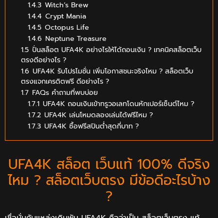
1.4.3
Witch’s Brew
1.4.4
Crypt Mania
1.4.5
Octopus Life
1.4.6
Neptune Treasure
1.5
ปั่นสล็อต UFA4K อย่างไรให้ได้ถอนเงิน ? เทคนิคสล็อตเว็บ
ตรงดีอย่างไร ?
1.6
UFA4K รับโปรโมชั่น เพิ่มโอกาสชนะจริงไหม ? สล็อตเว็บ
ตรงแจกเครดิตฟรี ดีอย่างไร ?
1.7
FAQs คำถามที่พบบ่อย
1.7.1
UFA4K ถอนเงินเข้าทรูวอเลทโดนหักเปอร์เซ็นต์ไหม ?
1.7.2
UFA4K เล่นโหมดลองเล่นได้ฟรีไหม ?
1.7.3
UFA4K ซื้อฟรีสปินต่ำสุดกี่บาท ?
UFA4K สล็อต เว็บแท้ 100% ดีจริง
ไหม ? สล็อตเว็บตรง มีข้อดีอะไรบ้าง
?
เชื่อมั่นกับแหล่งเดิมพัน UFA4K ถือว่าเป็น สล็อตเว็บตรง แท้