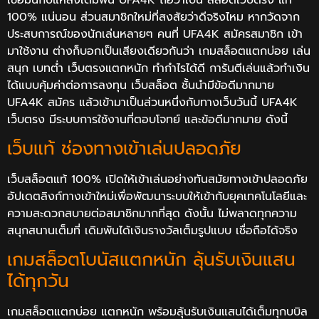
100% แน่นอน ส่วนสมาชิกใหม่ที่สงสัยว่าดีจริงไหม หากวัดจาก
ประสบการณ์ของนักเล่นหลายๆ คนที่ UFA4K สมัครสมาชิก เข้า
มาใช้งาน ต่างก็บอกเป็นเสียงเดียวกันว่า เกมสล็อตแตกบ่อย เล่น
สนุก เบทต่ำ เว็บตรงแตกหนัก ทำกำไรได้ดี การันตีเล่นแล้วทำเงิน
ได้แบบคุ้มค่าต่อการลงทุน เว็บสล็อต ชั้นนำมีข้อดีมากมาย
UFA4K สมัคร แล้วเข้ามาเป็นส่วนหนึ่งกับทางเว็บวันนี้ UFA4K
เว็บตรง มีระบบการใช้งานที่ตอบโจทย์ และข้อดีมากมาย ดังนี้
เว็บแท้ ช่องทางเข้าเล่นปลอดภัย
เว็บสล็อตแท้ 100% เปิดให้เข้าเล่นอย่างทันสมัยทางเข้าปลอดภัย
อัปเดตลิงก์ทางเข้าใหม่เพื่อพัฒนาระบบให้เข้ากับยุคเทคโนโลยีและ
ความสะดวกสบายต่อสมาชิกมากที่สุด ดังนั้น ไม่พลาดทุกความ
สนุกสนานเต็มที่ เดิมพันได้เงินรางวัลเต็มรูปแบบ เชื่อถือได้จริง
เกมสล็อตโบนัสแตกหนัก ลุ้นรับเงินแสน
ได้ทุกวัน
เกมสล็อตแตกบ่อย แตกหนัก พร้อมลุ้นรับเงินแสนได้เต็มทุกบบิล