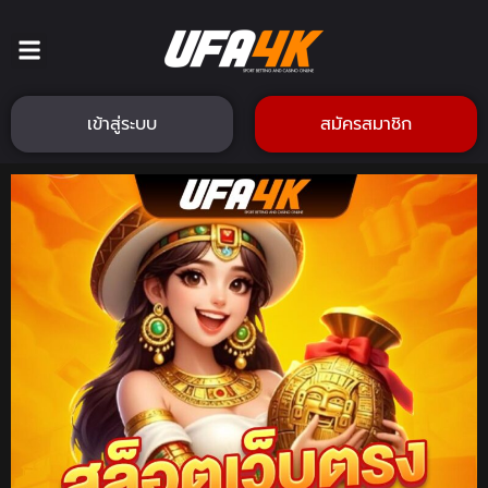
เข้าสู่ระบบ
สมัครสมาชิก