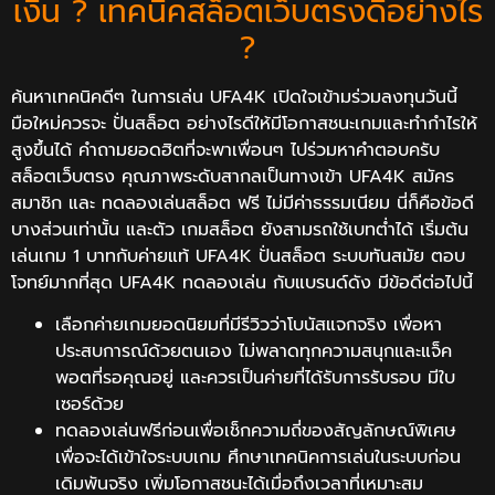
เงิน ? เทคนิคสล็อตเว็บตรงดีอย่างไร
?
ค้นหาเทคนิคดีๆ ในการเล่น UFA4K เปิดใจเข้ามร่วมลงทุนวันนี้
มือใหม่ควรจะ ปั่นสล็อต อย่างไรดีให้มีโอกาสชนะเกมและทำกำไรให้
สูงขึ้นได้ คำถามยอดฮิตที่จะพาเพื่อนๆ ไปร่วมหาคำตอบครับ
สล็อตเว็บตรง คุณภาพระดับสากลเป็นทางเข้า UFA4K สมัคร
สมาชิก และ ทดลองเล่นสล็อต ฟรี ไม่มีค่าธรรมเนียม นี่ก็คือข้อดี
บางส่วนเท่านั้น และตัว เกมสล็อต ยังสามรถใช้เบทต่ำได้ เริ่มต้น
เล่นเกม 1 บาทกับค่ายแท้ UFA4K ปั่นสล็อต ระบบทันสมัย ตอบ
โจทย์มากที่สุด UFA4K ทดลองเล่น กับแบรนด์ดัง มีข้อดีต่อไปนี้
เลือกค่ายเกมยอดนิยมที่มีรีวิวว่าโบนัสแจกจริง เพื่อหา
ประสบการณ์ด้วยตนเอง ไม่พลาดทุกความสนุกและแจ็ค
พอตที่รอคุณอยู่ และควรเป็นค่ายที่ได้รับการรับรอบ มีใบ
เซอร์ด้วย
ทดลองเล่นฟรีก่อนเพื่อเช็กความถี่ของสัญลักษณ์พิเศษ
เพื่อจะได้เข้าใจระบบเกม ศึกษาเทคนิคการเล่นในระบบก่อน
เดิมพันจริง เพิ่มโอกาสชนะได้เมื่อถึงเวลาที่เหมาะสม