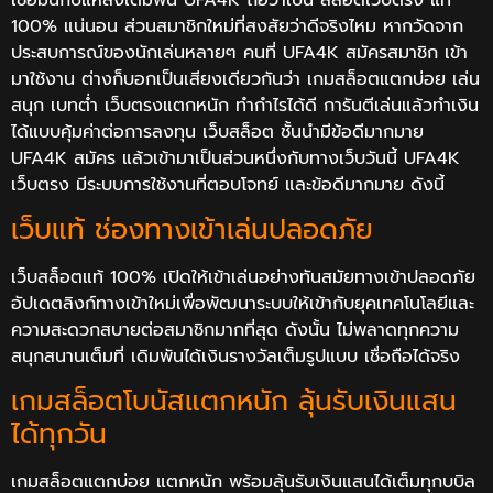
100% แน่นอน ส่วนสมาชิกใหม่ที่สงสัยว่าดีจริงไหม หากวัดจาก
ประสบการณ์ของนักเล่นหลายๆ คนที่ UFA4K สมัครสมาชิก เข้า
มาใช้งาน ต่างก็บอกเป็นเสียงเดียวกันว่า เกมสล็อตแตกบ่อย เล่น
สนุก เบทต่ำ เว็บตรงแตกหนัก ทำกำไรได้ดี การันตีเล่นแล้วทำเงิน
ได้แบบคุ้มค่าต่อการลงทุน เว็บสล็อต ชั้นนำมีข้อดีมากมาย
UFA4K สมัคร แล้วเข้ามาเป็นส่วนหนึ่งกับทางเว็บวันนี้ UFA4K
เว็บตรง มีระบบการใช้งานที่ตอบโจทย์ และข้อดีมากมาย ดังนี้
เว็บแท้ ช่องทางเข้าเล่นปลอดภัย
เว็บสล็อตแท้ 100% เปิดให้เข้าเล่นอย่างทันสมัยทางเข้าปลอดภัย
อัปเดตลิงก์ทางเข้าใหม่เพื่อพัฒนาระบบให้เข้ากับยุคเทคโนโลยีและ
ความสะดวกสบายต่อสมาชิกมากที่สุด ดังนั้น ไม่พลาดทุกความ
สนุกสนานเต็มที่ เดิมพันได้เงินรางวัลเต็มรูปแบบ เชื่อถือได้จริง
เกมสล็อตโบนัสแตกหนัก ลุ้นรับเงินแสน
ได้ทุกวัน
เกมสล็อตแตกบ่อย แตกหนัก พร้อมลุ้นรับเงินแสนได้เต็มทุกบบิล