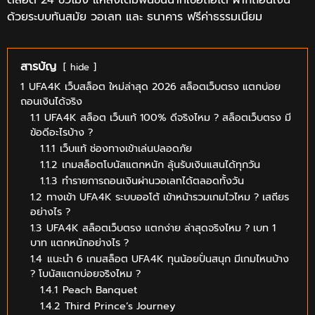
ด้วยระบบทันสมัย วอเลท และ ธนาคาร ฟรีค่าธรรมเนียม
สารบัญ
hide
1
UFA4K เว็บสล็อต ใหม่ล่าสุด 2026 สล็อตเว็บตรง แตกบ่อย
ถอนเงินได้จริง
1.1
UFA4K สล็อต เว็บแท้ 100% ดีจริงไหม ? สล็อตเว็บตรง มี
ข้อดีอะไรบ้าง ?
1.1.1
เว็บแท้ ช่องทางเข้าเล่นปลอดภัย
1.1.2
เกมสล็อตโบนัสแตกหนัก ลุ้นรับเงินแสนได้ทุกวัน
1.1.3
ทำรายการถอนเงินผ่านวอเลทได้ตลอดทั้งวัน
1.2
ทางเข้า UFA4K ระบบออโต้ เข้าหน้ารวมเกมไวไหม ? เสถียร
อย่างไร ?
1.3
UFA4K สล็อตเว็บตรง แตกง่าย ล่าสุดจริงไหม ? เบท 1
บาท แตกหนักอย่างไร ?
1.4
แนะนำ 6 เกมสล็อต UFA4K ทุนน้อยปั่นสนุก มีเกมไหนบ้าง
? โบนัสแตกบ่อยจริงไหม ?
1.4.1
Peach Banquet
1.4.2
Third Prince’s Journey