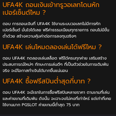
UFA4K ถอนเงินเข้าทรูวอเลทโดนหัก
เปอร์เซ็นต์ไหม ?
ตอบ การถอนเงินที่ UFA4K ใช้งานระบบวอเลทไม่มีการหัก
เปอร์เซ็นต์ มั่นใจได้เลย ฟรีค่าธรรมเนียมทุกรายการ ถอนไม่มีขั้น
ต่ำด้วย สร้างความคุ้มค่าต่อการลงทุนจริงๆ
UFA4K เล่นโหมดลองเล่นได้ฟรีไหม ?
ตอบ UFA4K ทดลองเล่นสล็อต ฟรีได้ครบทุกค่าย เสริมสร้าง
ประสบการณ์ใหม่ๆ ทักษะการเล่นดีๆ ที่เป็นตัวช่วยในการเดิมพัน
จริง จะมีโอกาสทำเงินได้มากขึ้นแน่นอน
UFA4K ซื้อฟรีสปินต่ำสุดกี่บาท ?
ตอบ UFA4K จะมีเรทในการซื้อฟรีสปินหลายราคา ตามเกมที่เล่น
และค่ายเกมที่เดิมพัน ดังนั้น จะเจาะจงไม่คงที่เท่าไหร่ แต่เท่าที่เคย
ใช้งานมาก PGSLOT ค่ายเกมนี้ต่ำสุด 75 บาท