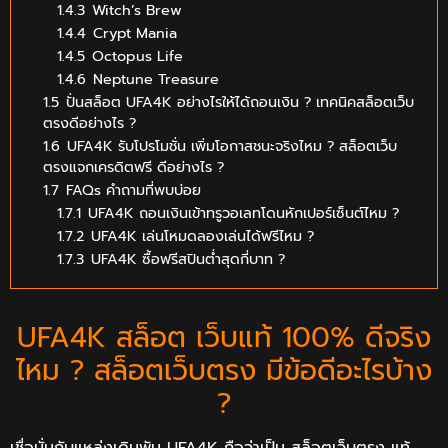
1.4.3
Witch’s Brew
1.4.4
Crypt Mania
1.4.5
Octopus Life
1.4.6
Neptune Treasure
1.5
ปั่นสล็อต UFA4K อย่างไรให้ได้ถอนเงิน ? เทคนิคสล็อตเว็บ
ตรงดีอย่างไร ?
1.6
UFA4K รับโปรโมชั่น เพิ่มโอกาสชนะจริงไหม ? สล็อตเว็บ
ตรงแจกเครดิตฟรี ดีอย่างไร ?
1.7
FAQs คำถามที่พบบ่อย
1.7.1
UFA4K ถอนเงินเข้าทรูวอเลทโดนหักเปอร์เซ็นต์ไหม ?
1.7.2
UFA4K เล่นโหมดลองเล่นได้ฟรีไหม ?
1.7.3
UFA4K ซื้อฟรีสปินต่ำสุดกี่บาท ?
UFA4K สล็อต เว็บแท้ 100% ดีจริง
ไหม ? สล็อตเว็บตรง มีข้อดีอะไรบ้าง
?
เชื่อมั่นกับแหล่งเดิมพัน UFA4K ถือว่าเป็น สล็อตเว็บตรง แท้