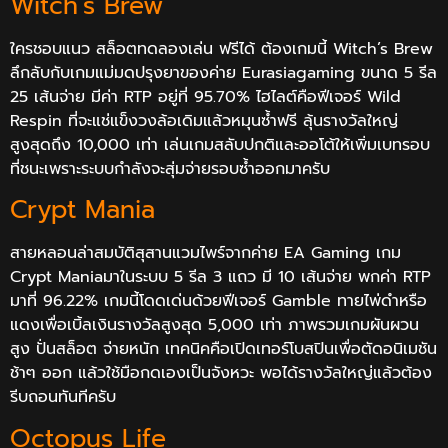
Witch’s Brew
ใครชอบแนว สล็อตทดลองเล่น ฟรีได้ ต้องเกมนี้ Witch’s Brew
ลึกลับกับเกมแม่มดปรุงยาของค่าย Eurasiagaming ขนาด 5 รีล
25 เส้นจ่าย มีค่า RTP อยู่ที่ 95.70% ไฮไลต์คือฟีเจอร์ Wild
Respin ที่จะแช่แข็งวงล้อเดิมแล้วหมุนซ้ำฟรี ลุ้นรางวัลใหญ่
สูงสุดถึง 10,000 เท่า เล่นเกมสลับปกติและออโต้ให้เพิ่มเบทรอบ
ที่ชนะเพราะระบบกำลังจะสุ่มจ่ายรอบซ้ำออกมาครับ
Crypt Mania
สายหลอนล่าสมบัติสุสานแวมไพร์จากค่าย EA Gaming เกม
Crypt Maniaมาในระบบ 5 รีล 3 แถว มี 10 เส้นจ่าย พกค่า RTP
มาที่ 96.22% เกมนี้โดดเด่นด้วยฟีเจอร์ Gamble ทายไพ่ดำหรือ
แดงเพื่อเบิ้ลเงินรางวัลสูงสุด 5,000 เท่า ภาพรวมเกมผันผวน
สูง ปั่นสล็อต จ่ายหนัก เทคนิคคือเปิดเทอร์โบสปินเพื่อตัดอนิเมชัน
ช้าๆ ออก แล้วใช้มือกดเองเป็นจังหวะ พอได้รางวัลใหญ่แล้วต้อง
รีบถอนทันทีครับ
Octopus Life