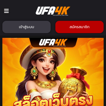
เข้าสู่ระบบ
สมัครสมาชิก