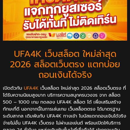
UFA4K เว็บสล็อต ใหม่ล่าสุด
2026 สล็อตเว็บตรง แตกบ่อย
ถอนเงินได้จริง
เปิดตัวกับ
UFA4K
เว็บสล็อต ใหม่ล่าสุด 2026 สล็อตเว็บตรง ที่
ได้รับความนิยมสูงมาก บริการความสนุกครบวงจร จาก สล็อต
500 – 1000 เกม ทดลอง UFA4K สล็อต ได้ เพื่อเสริมสร้าง
ทักษะที่ดี นอกจากนี้ในการเล่นเกม เว็บสล็อตตรง ได้มาตรฐาน
ระดับสากล เดิมพันกับ UFA4K ทางเข้า โบนัสแตกถอนเงินได้จริง
จ่ายไม่อั้น UFA4K เว็บตรง ไม่ผ่านเอเย่นต์ พร้อมเปิดให้บริการ
ตลอด 24 ชั่วโมง แหล่งเดิมพันชั้นนำที่เชื่อถือได้ ฝากถอนเงิน