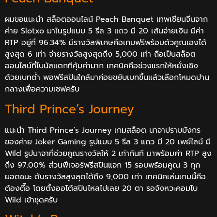
ผมขอแนะนำ สล็อตออนไลน์ Peach Banquet เทพเซียนจีนจาก
ค่าย Slotxo มาในรูปแบบ 5 รีล 3 แถว มี 20 เส้นจ่ายเงิน มีค่า
RTP อยู่ที่ 96.34% มีรางวัลพิเศษคือเกมฟรีพร้อมตัวคูณเองได้
สูงสุด 6 เท่า จ่ายรางวัลสูงสุดถึง 5,000 เท่า ถือเป็นสล็อต
ออนไลน์ที่โบนัสแตกทีคุ้มค่ามาก เทคนิคคือช่วงแรกให้หยั่งเชิง
ด้วยเบทต่ำ พอฟรีสปินใกล้มาค่อยขยับเบทขึ้นแล้วเลือกโหมดปาน
กลางเพื่อความเซฟครับ
Third Prince’s Journey
แนะนำ Third Prince’s Journey เกมสล็อต นาจาปราบมังกร
ของค่าย Joker Gaming รูปแบบ 5 รีล 3 แถว มี 20 เพย์ไลน์ มี
Wild รูปนาจาที่ช่วยคูณรางวัลให้ 2 เท่าทันที มาพร้อมค่า RTP สูง
ถึง 97.00% ส่วนฟีเจอร์ฟรีสปินแจก 15 รอบพร้อมคูณ 3 ทุก
ยอดชนะ ดันรางวัลสูงสุดได้ถึง 9,000 เท่า เทคนิคเล่นเกมนี้คือ
ต้องตื๊อ โดยตั้งออโต้สปินไหลไปเลย 20 ตา รอจังหวะคอมโบ
Wild เข้าชุดครับ