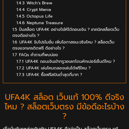
1.4.3
Witch’s Brew
1.4.4
Crypt Mania
1.4.5
Octopus Life
1.4.6
Neptune Treasure
1.5
ปั่นสล็อต UFA4K อย่างไรให้ได้ถอนเงิน ? เทคนิคสล็อตเว็บ
ตรงดีอย่างไร ?
1.6
UFA4K รับโปรโมชั่น เพิ่มโอกาสชนะจริงไหม ? สล็อตเว็บ
ตรงแจกเครดิตฟรี ดีอย่างไร ?
1.7
FAQs คำถามที่พบบ่อย
1.7.1
UFA4K ถอนเงินเข้าทรูวอเลทโดนหักเปอร์เซ็นต์ไหม ?
1.7.2
UFA4K เล่นโหมดลองเล่นได้ฟรีไหม ?
1.7.3
UFA4K ซื้อฟรีสปินต่ำสุดกี่บาท ?
UFA4K สล็อต เว็บแท้ 100% ดีจริง
ไหม ? สล็อตเว็บตรง มีข้อดีอะไรบ้าง
?
เชื่อมั่นกับแหล่งเดิมพัน UFA4K ถือว่าเป็น สล็อตเว็บตรง แท้