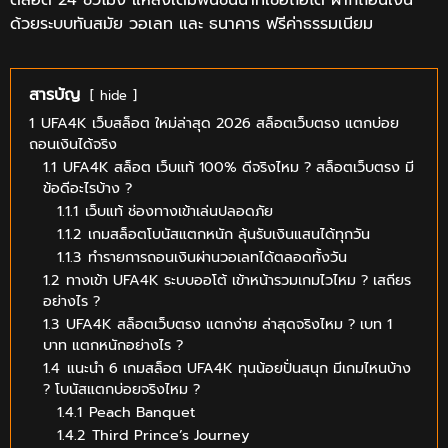
ด้วยระบบทันสมัย วอเลท และ ธนาคาร ฟรีค่าธรรมเนียม
สารบัญ
hide
1
UFA4K เว็บสล็อต ใหม่ล่าสุด 2026 สล็อตเว็บตรง แตกบ่อย
ถอนเงินได้จริง
1.1
UFA4K สล็อต เว็บแท้ 100% ดีจริงไหม ? สล็อตเว็บตรง มี
ข้อดีอะไรบ้าง ?
1.1.1
เว็บแท้ ช่องทางเข้าเล่นปลอดภัย
1.1.2
เกมสล็อตโบนัสแตกหนัก ลุ้นรับเงินแสนได้ทุกวัน
1.1.3
ทำรายการถอนเงินผ่านวอเลทได้ตลอดทั้งวัน
1.2
ทางเข้า UFA4K ระบบออโต้ เข้าหน้ารวมเกมไวไหม ? เสถียร
อย่างไร ?
1.3
UFA4K สล็อตเว็บตรง แตกง่าย ล่าสุดจริงไหม ? เบท 1
บาท แตกหนักอย่างไร ?
1.4
แนะนำ 6 เกมสล็อต UFA4K ทุนน้อยปั่นสนุก มีเกมไหนบ้าง
? โบนัสแตกบ่อยจริงไหม ?
1.4.1
Peach Banquet
1.4.2
Third Prince’s Journey