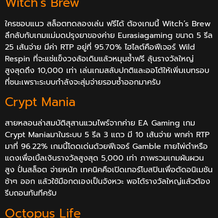
Witch’s Brew
ใครชอบแนว สล็อตทดลองเล่น ฟรีได้ ต้องเกมนี้ Witch’s Brew
ลึกลับกับเกมแม่มดปรุงยาของค่าย Eurasiagaming ขนาด 5 รีล
25 เส้นจ่าย มีค่า RTP อยู่ที่ 95.70% ไฮไลต์คือฟีเจอร์ Wild
Respin ที่จะแช่แข็งวงล้อเดิมแล้วหมุนซ้ำฟรี ลุ้นรางวัลใหญ่
สูงสุดถึง 10,000 เท่า เล่นเกมสลับปกติและออโต้ให้เพิ่มเบทรอบ
ที่ชนะเพราะระบบกำลังจะสุ่มจ่ายรอบซ้ำออกมาครับ
Crypt Mania
สายหลอนล่าสมบัติสุสานแวมไพร์จากค่าย EA Gaming เกม
Crypt Maniaมาในระบบ 5 รีล 3 แถว มี 10 เส้นจ่าย พกค่า RTP
มาที่ 96.22% เกมนี้โดดเด่นด้วยฟีเจอร์ Gamble ทายไพ่ดำหรือ
แดงเพื่อเบิ้ลเงินรางวัลสูงสุด 5,000 เท่า ภาพรวมเกมผันผวน
สูง ปั่นสล็อต จ่ายหนัก เทคนิคคือเปิดเทอร์โบสปินเพื่อตัดอนิเมชัน
ช้าๆ ออก แล้วใช้มือกดเองเป็นจังหวะ พอได้รางวัลใหญ่แล้วต้อง
รีบถอนทันทีครับ
Octopus Life