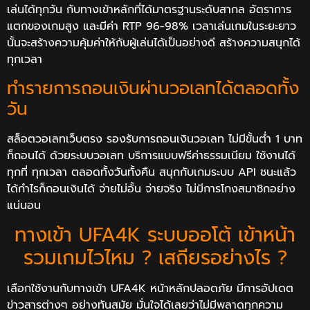
เล่นได้ทุกวัน กับทางเข้าหลักที่ได้มาตรฐานระดับสากล อัตราการ
แตกของเกมสูง และมีค่า RTP 96-98% เวลาเล่นเกมในระยะยาว
นั้นจะสร้างความคุ้มค่าให้กับผู้เล่นได้เป็นอย่างดี สร้างความสนุกได้
ทุกเวลา
ทำรายการถอนเงินผ่านวอเลทได้ตลอดทั้ง
วัน
สล็อตวอเลทเว็บตรง รองรับการถอนเงินวอเลท ไม่มีขั้นต่ำ 1 บาท
ก็ถอนได้ ด้วยระบบวอเลท บริการแบบฟรีค่าธรรมเนียม ใช้งานได้
ทุกที่ ทุกเวลา ตลอดทั้งวันทั้งคืน สนุกกับเกมระบบ API ชนะแล้ว
ได้กำไรก็ถอนเงินได้ จ่ายไม่อั้น จ่ายจริง ไม่มีการโกงสมาชิกอย่าง
แน่นอน
ทางเข้า UFA4K ระบบออโต้ เข้าหน้า
รวมเกมไวไหม ? เสถียรอย่างไร ?
เลือกใช้งานกับทางเข้า UFA4K หน้าหลักปลอดภัย มีการอัปเดต
ข่าวสารต่างๆ อย่างทันสมัย มั่นใจได้เลยว่าไม่มีพลาดทุกความ