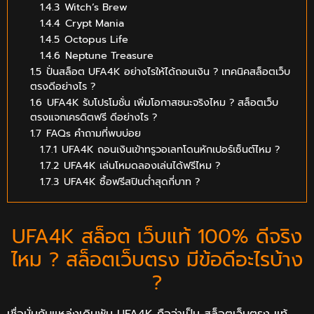
1.4.3
Witch’s Brew
1.4.4
Crypt Mania
1.4.5
Octopus Life
1.4.6
Neptune Treasure
1.5
ปั่นสล็อต UFA4K อย่างไรให้ได้ถอนเงิน ? เทคนิคสล็อตเว็บ
ตรงดีอย่างไร ?
1.6
UFA4K รับโปรโมชั่น เพิ่มโอกาสชนะจริงไหม ? สล็อตเว็บ
ตรงแจกเครดิตฟรี ดีอย่างไร ?
1.7
FAQs คำถามที่พบบ่อย
1.7.1
UFA4K ถอนเงินเข้าทรูวอเลทโดนหักเปอร์เซ็นต์ไหม ?
1.7.2
UFA4K เล่นโหมดลองเล่นได้ฟรีไหม ?
1.7.3
UFA4K ซื้อฟรีสปินต่ำสุดกี่บาท ?
UFA4K สล็อต เว็บแท้ 100% ดีจริง
ไหม ? สล็อตเว็บตรง มีข้อดีอะไรบ้าง
?
เชื่อมั่นกับแหล่งเดิมพัน UFA4K ถือว่าเป็น สล็อตเว็บตรง แท้