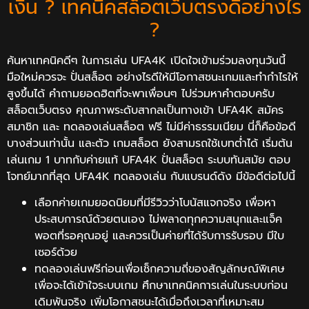
เงิน ? เทคนิคสล็อตเว็บตรงดีอย่างไร
?
ค้นหาเทคนิคดีๆ ในการเล่น UFA4K เปิดใจเข้ามร่วมลงทุนวันนี้
มือใหม่ควรจะ ปั่นสล็อต อย่างไรดีให้มีโอกาสชนะเกมและทำกำไรให้
สูงขึ้นได้ คำถามยอดฮิตที่จะพาเพื่อนๆ ไปร่วมหาคำตอบครับ
สล็อตเว็บตรง คุณภาพระดับสากลเป็นทางเข้า UFA4K สมัคร
สมาชิก และ ทดลองเล่นสล็อต ฟรี ไม่มีค่าธรรมเนียม นี่ก็คือข้อดี
บางส่วนเท่านั้น และตัว เกมสล็อต ยังสามรถใช้เบทต่ำได้ เริ่มต้น
เล่นเกม 1 บาทกับค่ายแท้ UFA4K ปั่นสล็อต ระบบทันสมัย ตอบ
โจทย์มากที่สุด UFA4K ทดลองเล่น กับแบรนด์ดัง มีข้อดีต่อไปนี้
เลือกค่ายเกมยอดนิยมที่มีรีวิวว่าโบนัสแจกจริง เพื่อหา
ประสบการณ์ด้วยตนเอง ไม่พลาดทุกความสนุกและแจ็ค
พอตที่รอคุณอยู่ และควรเป็นค่ายที่ได้รับการรับรอบ มีใบ
เซอร์ด้วย
ทดลองเล่นฟรีก่อนเพื่อเช็กความถี่ของสัญลักษณ์พิเศษ
เพื่อจะได้เข้าใจระบบเกม ศึกษาเทคนิคการเล่นในระบบก่อน
เดิมพันจริง เพิ่มโอกาสชนะได้เมื่อถึงเวลาที่เหมาะสม