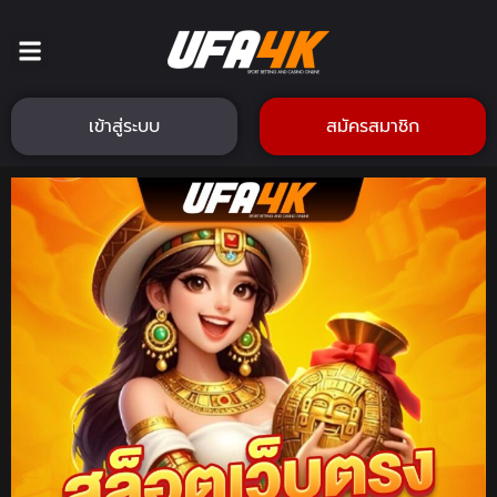
เข้าสู่ระบบ
สมัครสมาชิก