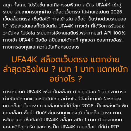
สนุก ทั้งเกม โปรโมชั่น และกิจกรรมพิเศษ สมัคร UFA4K เข้าสู่
ระบบ เล่นเกมครบทุกค่าย สล็อตเว็บตรง ไม่ผ่านเอเย่นต์ 2026
เว็บสล็อตตรง เชื่อถือได้ ทางเข้าเล่น สล็อต ปั่นง่ายด้วยระบบออ
โต้ หรือจะเล่นเองก็ได้เช่นกัน UFA4K ทางเข้า ที่ได้รับการรับรอง
ว่ามั่นคง โปร่งใส ระบบการใช้งานเสถียร์เพราะเกมแท้ API 100%
ทางเข้า UFA4K มือถือ สปินเกมได้ทุกที่ ทุกเวลา ช่องทางอิสระ
ทางการลงทุนและความบันเทิงครบวงจร
UFA4K สล็อตเว็บตรง แตกง่าย
ล่าสุดจริงไหม ? เบท 1 บาท แตกหนัก
อย่างไร ?
การเล่นเกม UFA4K หรือ ปั่นสล็อต ด้วยทุนน้อย 1 บาท สามารถ
ทำให้โบนัสเกมแตกหนักได้ไหม อย่างไร นี่คือคำถามในใจหลายๆ
คน สล็อตเว็บตรง ทางเลือกใหม่ที่ดีที่สุด 2026 เป็นแหล่งเดิมพัน
เกมสล็อต ชั้นนำเปิดให้เล่นครบทุกแบรนด์ เว็บสล็อตตรง ตาม
หลักสากล เชื่อถือได้ UFA4K สล็อต สปิน 1 บาท ด้วยระบบกด
เองจะดีที่สุดครับ และควรเป็น UFA4K เกมสล็อต ที่มีค่า RTP