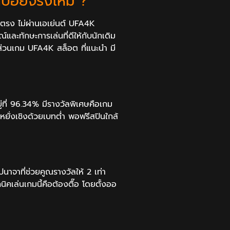
บ่อยจริงไหม ?
บตรง ไม่ผ่านเอเย่นต์ UFA4K
และทักษะการเล่นที่ดีให้กับนักเดิม
บ ส่วนเกม UFA4K สล็อต ที่แนะนำ มี
ที่ 96.34% มีรางวัลพิเศษคือเกม
หยั่งเชิงด้วยเบทต่ำ พอฟรีสปินใกล้
จาที่ช่วยคูณรางวัลให้ 2 เท่า
คเล่นเกมนี้คือต้องตื๊อ โดยตั้งออ