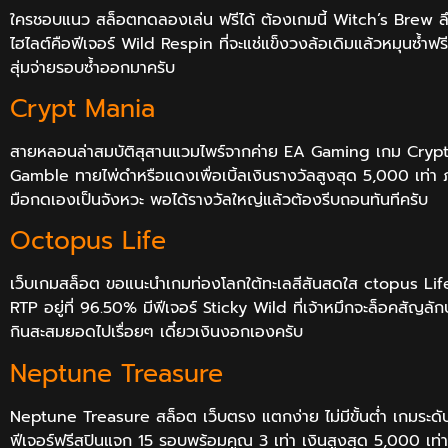
ใครชอบแนว สล็อตทดลองเล่น ฟรีได้ ต้องเกมนี้ Witch’s Brew ลึ
ไฮไลต์คือฟีเจอร์ Wild Respin ที่จะแช่แข็งวงล้อเดิมแล้วหมุนซ้ำฟ
สุ่มจ่ายรอบซ้ำออกมาครับ
Crypt Mania
สายหลอนล่าสมบัติสุสานแวมไพร์จากค่าย EA Gaming เกม Crypt Ma
Gamble ทายไพ่ดำหรือแดงเพื่อเบิ้ลเงินรางวัลสูงสุด 5,000 เท่า ภ
มือกดเองเป็นจังหวะ พอได้รางวัลใหญ่แล้วต้องรีบถอนทันทีครับ
Octopus Life
เว็บเกมสล็อต ขอแนะนำเกมท่องโลกใต้ทะเลสีสันสดใส ctopus Life
RTP อยู่ที่ 96.50% มีฟีเจอร์ Sticky Wild ที่เจ้าหมึกจะล็อคสัญลัก
กินสะสมยอดไปเรื่อยๆ เดี๋ยวเงินงอกเองครับ
Neptune Treasure
Neptune Treasure สล็อต เว็บตรง แตกง่าย ไม่มีขั้นต่ำ เกมระ
ฟีเจอร์ฟรีสปินแจก 15 รอบพร้อมคูณ 3 เท่า เงินสูงสุด 5,000 เท่า