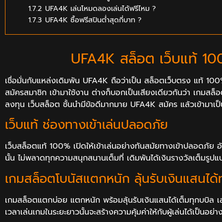
1.7.2
UFA4K เล่นโหมดลองเล่นได้ฟรีไหม ?
1.7.3
UFA4K ซื้อฟรีสปินต่ำสุดกี่บาท ?
UFA4K สล็อต เว็บแท้ 100
เชื่อมั่นกับแหล่งเดิมพัน UFA4K ถือว่าเป็น สล็อตเว็บตรง แท้ 
สมัครสมาชิก เข้ามาใช้งาน ต่างก็บอกเป็นเสียงเดียวกันว่า เกมสล็
ลงทุน เว็บสล็อต ชั้นนำมีข้อดีมากมาย UFA4K สมัคร แล้วเข้ามาเป็
เว็บแท้ ช่องทางเข้าเล่นปลอดภัย
เว็บสล็อตแท้ 100% เปิดให้เข้าเล่นอย่างทันสมัยทางเข้าปลอดภัย อ
นั้น ไม่พลาดทุกความสนุกสนานเต็มที่ เดิมพันได้เงินรางวัลเต็มรูปแบบ
เกมสล็อตโบนัสแตกหนัก ลุ้นรับเงินแสนได้ท
เกมสล็อตแตกบ่อย แตกหนัก พร้อมลุ้นรับเงินแสนได้เต็มทุกบบิล เ
เวลาเล่นเกมในระยะยาวนั้นจะสร้างความคุ้มค่าให้กับผู้เล่นได้เป็นอย่