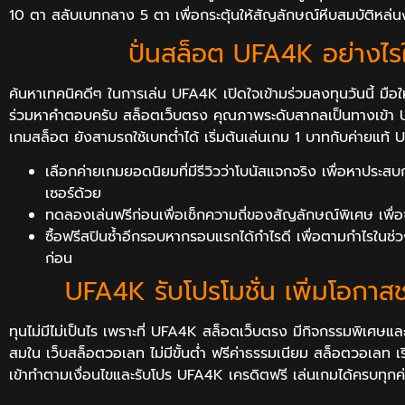
10 ตา สลับเบทกลาง 5 ตา เพื่อกระตุ้นให้สัญลักษณ์หีบสมบัติหล่น
ปั่นสล็อต UFA4K อย่างไรใ
ค้นหาเทคนิคดีๆ ในการเล่น UFA4K เปิดใจเข้ามร่วมลงทุนวันนี้ มือใ
ร่วมหาคำตอบครับ สล็อตเว็บตรง คุณภาพระดับสากลเป็นทางเข้า UFA4
เกมสล็อต ยังสามรถใช้เบทต่ำได้ เริ่มต้นเล่นเกม 1 บาทกับค่ายแท้
เลือกค่ายเกมยอดนิยมที่มีรีวิวว่าโบนัสแจกจริง เพื่อหาประ
เซอร์ด้วย
ทดลองเล่นฟรีก่อนเพื่อเช็กความถี่ของสัญลักษณ์พิเศษ เพื่อจ
ซื้อฟรีสปินซ้ำอีกรอบหากรอบแรกได้กำไรดี เพื่อตามกำไรในช่วงแ
ก่อน
UFA4K รับโปรโมชั่น เพิ่มโอกาส
ทุนไม่มีไม่เป็นไร เพราะที่ UFA4K สล็อตเว็บตรง มีกิจกรรมพิเศษแล
สมใน เว็บสล็อตวอเลท ไม่มีขั้นต่ำ ฟรีค่าธรรมเนียม สล็อตวอเลท เ
เข้าทำตามเงื่อนไขและรับโปร UFA4K เครดิตฟรี เล่นเกมได้ครบทุกค่าย 