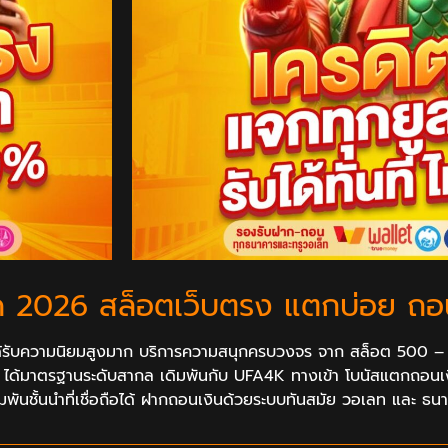
ุด 2026 สล็อตเว็บตรง แตกบ่อย ถอน
ี่ได้รับความนิยมสูงมาก บริการความสนุกครบวงจร จาก สล็อต 50
ตรง ได้มาตรฐานระดับสากล เดิมพันกับ UFA4K ทางเข้า โบนัสแตกถอนเงิ
มพันชั้นนำที่เชื่อถือได้ ฝากถอนเงินด้วยระบบทันสมัย วอเลท และ ธน