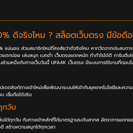
% ดีจริงไหม ? สล็อตเว็บตรง มีข้อดีอะ
100% แน่นอน ส่วนสมาชิกใหม่ที่สงสัยว่าดีจริงไหม หากวัดจากประสบ
อตแตกบ่อย เล่นสนุก เบทต่ำ เว็บตรงแตกหนัก ทำกำไรได้ดี การันตีเล่น
นส่วนหนึ่งกับทางเว็บวันนี้ UFA4K เว็บตรง มีระบบการใช้งานที่ตอบโจ
ัปเดตลิงก์ทางเข้าใหม่เพื่อพัฒนาระบบให้เข้ากับยุคเทคโนโลยีและคว
 เชื่อถือได้จริง
ุกวัน
ล่นได้ทุกวัน กับทางเข้าหลักที่ได้มาตรฐานระดับสากล อัตราการแต
างดี สร้างความสนุกได้ทุกเวลา