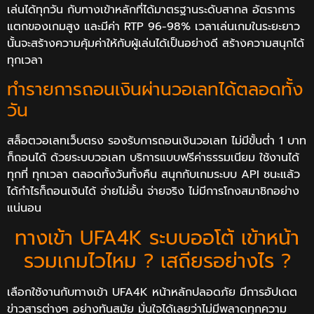
เล่นได้ทุกวัน กับทางเข้าหลักที่ได้มาตรฐานระดับสากล อัตราการ
แตกของเกมสูง และมีค่า RTP 96-98% เวลาเล่นเกมในระยะยาว
นั้นจะสร้างความคุ้มค่าให้กับผู้เล่นได้เป็นอย่างดี สร้างความสนุกได้
ทุกเวลา
ทำรายการถอนเงินผ่านวอเลทได้ตลอดทั้ง
วัน
สล็อตวอเลทเว็บตรง รองรับการถอนเงินวอเลท ไม่มีขั้นต่ำ 1 บาท
ก็ถอนได้ ด้วยระบบวอเลท บริการแบบฟรีค่าธรรมเนียม ใช้งานได้
ทุกที่ ทุกเวลา ตลอดทั้งวันทั้งคืน สนุกกับเกมระบบ API ชนะแล้ว
ได้กำไรก็ถอนเงินได้ จ่ายไม่อั้น จ่ายจริง ไม่มีการโกงสมาชิกอย่าง
แน่นอน
ทางเข้า UFA4K ระบบออโต้ เข้าหน้า
รวมเกมไวไหม ? เสถียรอย่างไร ?
เลือกใช้งานกับทางเข้า UFA4K หน้าหลักปลอดภัย มีการอัปเดต
ข่าวสารต่างๆ อย่างทันสมัย มั่นใจได้เลยว่าไม่มีพลาดทุกความ