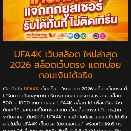
UFA4K เว็บสล็อต ใหม่ล่าสุด
2026 สล็อตเว็บตรง แตกบ่อย
ถอนเงินได้จริง
เปิดตัวกับ
UFA4K
เว็บสล็อต ใหม่ล่าสุด 2026 สล็อตเว็บตรง ที่
ได้รับความนิยมสูงมาก บริการความสนุกครบวงจร จาก สล็อต
500 – 1000 เกม ทดลอง UFA4K สล็อต ได้ เพื่อเสริมสร้าง
ทักษะที่ดี นอกจากนี้ในการเล่นเกม เว็บสล็อตตรง ได้มาตรฐาน
ระดับสากล เดิมพันกับ UFA4K ทางเข้า โบนัสแตกถอนเงินได้จริง
จ่ายไม่อั้น UFA4K เว็บตรง ไม่ผ่านเอเย่นต์ พร้อมเปิดให้บริการ
ตลอด 24 ชั่วโมง แหล่งเดิมพันชั้นนำที่เชื่อถือได้ ฝากถอนเงิน