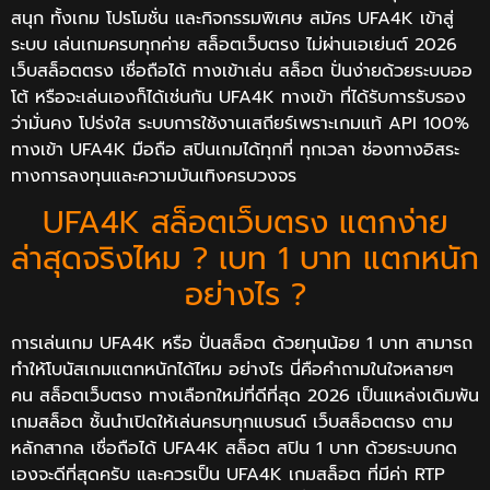
สนุก ทั้งเกม โปรโมชั่น และกิจกรรมพิเศษ สมัคร UFA4K เข้าสู่
ระบบ เล่นเกมครบทุกค่าย สล็อตเว็บตรง ไม่ผ่านเอเย่นต์ 2026
เว็บสล็อตตรง เชื่อถือได้ ทางเข้าเล่น สล็อต ปั่นง่ายด้วยระบบออ
โต้ หรือจะเล่นเองก็ได้เช่นกัน UFA4K ทางเข้า ที่ได้รับการรับรอง
ว่ามั่นคง โปร่งใส ระบบการใช้งานเสถียร์เพราะเกมแท้ API 100%
ทางเข้า UFA4K มือถือ สปินเกมได้ทุกที่ ทุกเวลา ช่องทางอิสระ
ทางการลงทุนและความบันเทิงครบวงจร
UFA4K สล็อตเว็บตรง แตกง่าย
ล่าสุดจริงไหม ? เบท 1 บาท แตกหนัก
อย่างไร ?
การเล่นเกม UFA4K หรือ ปั่นสล็อต ด้วยทุนน้อย 1 บาท สามารถ
ทำให้โบนัสเกมแตกหนักได้ไหม อย่างไร นี่คือคำถามในใจหลายๆ
คน สล็อตเว็บตรง ทางเลือกใหม่ที่ดีที่สุด 2026 เป็นแหล่งเดิมพัน
เกมสล็อต ชั้นนำเปิดให้เล่นครบทุกแบรนด์ เว็บสล็อตตรง ตาม
หลักสากล เชื่อถือได้ UFA4K สล็อต สปิน 1 บาท ด้วยระบบกด
เองจะดีที่สุดครับ และควรเป็น UFA4K เกมสล็อต ที่มีค่า RTP