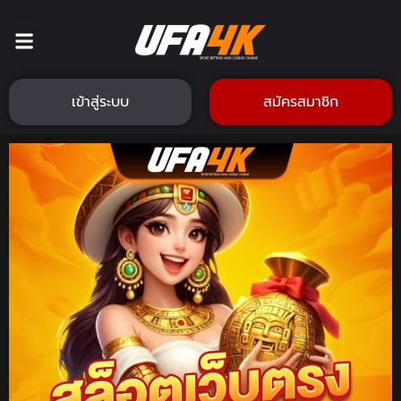
เข้าสู่ระบบ
สมัครสมาชิก