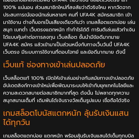
100% แน่นอน ส่วนสมาชิกใหม่ที่สงสัยว่าดีจริงไหม หากวัดจาก
ประสบการณ์ของนักเล่นหลายๆ คนที่ UFA4K สมัครสมาชิก เข้า
มาใช้งาน ต่างก็บอกเป็นเสียงเดียวกันว่า เกมสล็อตแตกบ่อย เล่น
สนุก เบทต่ำ เว็บตรงแตกหนัก ทำกำไรได้ดี การันตีเล่นแล้วทำเงิน
ได้แบบคุ้มค่าต่อการลงทุน เว็บสล็อต ชั้นนำมีข้อดีมากมาย
UFA4K สมัคร แล้วเข้ามาเป็นส่วนหนึ่งกับทางเว็บวันนี้ UFA4K
เว็บตรง มีระบบการใช้งานที่ตอบโจทย์ และข้อดีมากมาย ดังนี้
เว็บแท้ ช่องทางเข้าเล่นปลอดภัย
เว็บสล็อตแท้ 100% เปิดให้เข้าเล่นอย่างทันสมัยทางเข้าปลอดภัย
อัปเดตลิงก์ทางเข้าใหม่เพื่อพัฒนาระบบให้เข้ากับยุคเทคโนโลยีและ
ความสะดวกสบายต่อสมาชิกมากที่สุด ดังนั้น ไม่พลาดทุกความ
สนุกสนานเต็มที่ เดิมพันได้เงินรางวัลเต็มรูปแบบ เชื่อถือได้จริง
เกมสล็อตโบนัสแตกหนัก ลุ้นรับเงินแสน
ได้ทุกวัน
เกมสล็อตแตกบ่อย แตกหนัก พร้อมลุ้นรับเงินแสนได้เต็มทุกบบิล