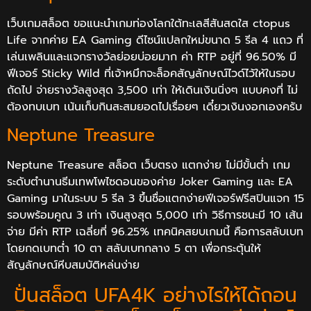
เว็บเกมสล็อต ขอแนะนำเกมท่องโลกใต้ทะเลสีสันสดใส ctopus
Life จากค่าย EA Gaming ดีไซน์แปลกใหม่ขนาด 5 รีล 4 แถว ที่
เล่นเพลินและแจกรางวัลย่อยบ่อยมาก ค่า RTP อยู่ที่ 96.50% มี
ฟีเจอร์ Sticky Wild ที่เจ้าหมึกจะล็อคสัญลักษณ์ไวด์ไว้ให้ในรอบ
ถัดไป จ่ายรางวัลสูงสุด 3,500 เท่า ให้เดินเงินนิ่งๆ แบบคงที่ ไม่
ต้องทบเบท เน้นเก็บกินสะสมยอดไปเรื่อยๆ เดี๋ยวเงินงอกเองครับ
Neptune Treasure
Neptune Treasure สล็อต เว็บตรง แตกง่าย ไม่มีขั้นต่ำ เกม
ระดับตำนานธีมเทพโพไซดอนของค่าย Joker Gaming และ EA
Gaming มาในระบบ 5 รีล 3 ขึ้นชื่อแตกง่ายฟีเจอร์ฟรีสปินแจก 15
รอบพร้อมคูณ 3 เท่า เงินสูงสุด 5,000 เท่า วิธีการชนะมี 10 เส้น
จ่าย มีค่า RTP เฉลี่ยที่ 96.25% เทคนิคสยบเกมนี้ คือการสลับเบท
โดยกดเบทต่ำ 10 ตา สลับเบทกลาง 5 ตา เพื่อกระตุ้นให้
สัญลักษณ์หีบสมบัติหล่นง่าย
ปั่นสล็อต UFA4K อย่างไรให้ได้ถอน