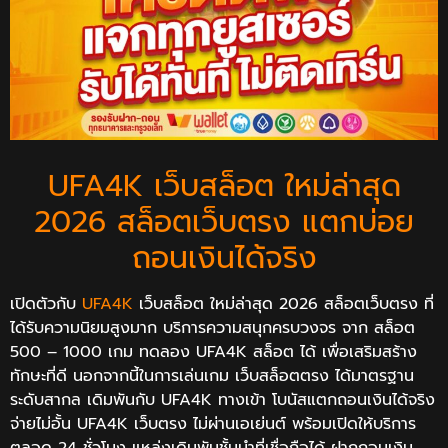
UFA4K เว็บสล็อต ใหม่ล่าสุด
2026 สล็อตเว็บตรง แตกบ่อย
ถอนเงินได้จริง
เปิดตัวกับ
UFA4K
เว็บสล็อต ใหม่ล่าสุด 2026 สล็อตเว็บตรง ที่
ได้รับความนิยมสูงมาก บริการความสนุกครบวงจร จาก สล็อต
500 – 1000 เกม ทดลอง UFA4K สล็อต ได้ เพื่อเสริมสร้าง
ทักษะที่ดี นอกจากนี้ในการเล่นเกม เว็บสล็อตตรง ได้มาตรฐาน
ระดับสากล เดิมพันกับ UFA4K ทางเข้า โบนัสแตกถอนเงินได้จริง
จ่ายไม่อั้น UFA4K เว็บตรง ไม่ผ่านเอเย่นต์ พร้อมเปิดให้บริการ
ตลอด 24 ชั่วโมง แหล่งเดิมพันชั้นนำที่เชื่อถือได้ ฝากถอนเงิน