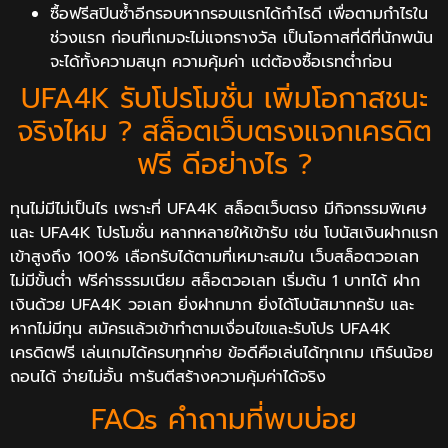
ซื้อฟรีสปินซ้ำอีกรอบหากรอบแรกได้กำไรดี เพื่อตามกำไรใน
ช่วงแรก ก่อนที่เกมจะไม่แจกรางวัล เป็นโอกาสที่ดีที่นักพนัน
จะได้ทั้งความสนุก ความคุ้มค่า แต่ต้องซื้อเรทต่ำก่อน
UFA4K รับโปรโมชั่น เพิ่มโอกาสชนะ
จริงไหม ? สล็อตเว็บตรงแจกเครดิต
ฟรี ดีอย่างไร ?
ทุนไม่มีไม่เป็นไร เพราะที่ UFA4K สล็อตเว็บตรง มีกิจกรรมพิเศษ
และ UFA4K โปรโมชั่น หลากหลายให้เข้ารับ เช่น โบนัสเงินฝากแรก
เข้าสูงถึง 100% เลือกรับได้ตามที่เหมาะสมใน เว็บสล็อตวอเลท
ไม่มีขั้นต่ำ ฟรีค่าธรรมเนียม สล็อตวอเลท เริ่มต้น 1 บาทได้ ฝาก
เงินด้วย UFA4K วอเลท ยิ่งฝากมาก ยิ่งได้โบนัสมากครับ และ
หากไม่มีทุน สมัครแล้วเข้าทำตามเงื่อนไขและรับโปร UFA4K
เครดิตฟรี เล่นเกมได้ครบทุกค่าย ข้อดีคือเล่นได้ทุกเกม เทิร์นน้อย
ถอนได้ จ่ายไม่อั้น การันตีสร้างความคุ้มค่าได้จริง
FAQs คำถามที่พบบ่อย