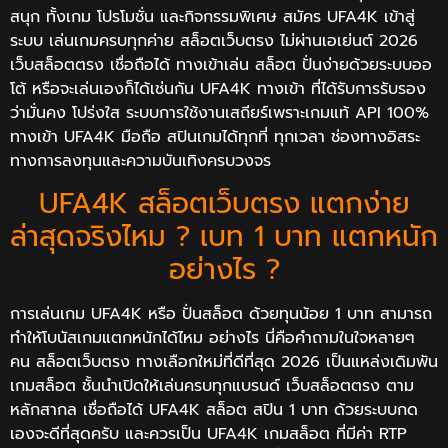
สนุก ทั้งเกม โปรโมชั่น และกิจกรรมพิเศษ สมัคร UFA4K เข้าสู่
ระบบ เล่นเกมครบทุกค่าย สล็อตเว็บตรง ไม่ผ่านเอเย่นต์ 2026
เว็บสล็อตตรง เชื่อถือได้ ทางเข้าเล่น สล็อต ปั่นง่ายด้วยระบบออ
โต้ หรือจะเล่นเองก็ได้เช่นกัน UFA4K ทางเข้า ที่ได้รับการรับรอง
ว่ามั่นคง โปร่งใส ระบบการใช้งานเสถียร์เพราะเกมแท้ API 100%
ทางเข้า UFA4K มือถือ สปินเกมได้ทุกที่ ทุกเวลา ช่องทางอิสระ
ทางการลงทุนและความบันเทิงครบวงจร
UFA4K สล็อตเว็บตรง แตกง่าย
ล่าสุดจริงไหม ? เบท 1 บาท แตกหนัก
อย่างไร ?
การเล่นเกม UFA4K หรือ ปั่นสล็อต ด้วยทุนน้อย 1 บาท สามารถ
ทำให้โบนัสเกมแตกหนักได้ไหม อย่างไร นี่คือคำถามในใจหลายๆ
คน สล็อตเว็บตรง ทางเลือกใหม่ที่ดีที่สุด 2026 เป็นแหล่งเดิมพัน
เกมสล็อต ชั้นนำเปิดให้เล่นครบทุกแบรนด์ เว็บสล็อตตรง ตาม
หลักสากล เชื่อถือได้ UFA4K สล็อต สปิน 1 บาท ด้วยระบบกด
เองจะดีที่สุดครับ และควรเป็น UFA4K เกมสล็อต ที่มีค่า RTP