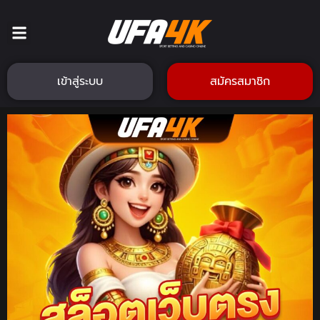
เข้าสู่ระบบ
สมัครสมาชิก