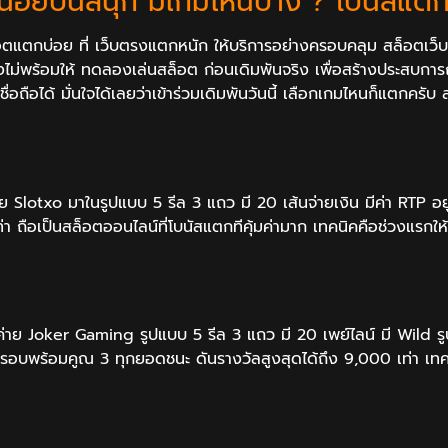
อยปั่นสนุก มีเกมไหนบ้าง ? โบนัสแตก
็อตแตกบ่อย ที่ เว็บตรงแตกหนัก ให้บริการอย่างครอบคลุม สล็อตเว็
งไม่พร้อมให้ ทดลองเล่นสล็อต ก่อนเดิมพันจริง เพื่อสร้างประสบการณ์
่อถือได้ มั่นใจได้เลยว่าเข้าร่วมเดิมพันวันนี้ เลือกเกมไหนก็แตกครั
txo มาในรูปแบบ 5 รีล 3 แถว มี 20 เส้นจ่ายเงิน มีค่า RTP อยู่
่า ถือเป็นสล็อตออนไลน์ที่โบนัสแตกทีคุ้มค่ามาก เทคนิคคือช่วงแรกให้
 Joker Gaming รูปแบบ 5 รีล 3 แถว มี 20 เพย์ไลน์ มี Wild รูปนา
รอบพร้อมคูณ 3 ทุกยอดชนะ ดันรางวัลสูงสุดได้ถึง 9,000 เท่า เทคนิ