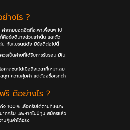
อย่างไร ?
ด้ คำถามยอดฮิตที่จะพาเพื่อนๆ ไป
ือข้อดีบางส่วนเท่านั้น และตัว
 กับแบรนด์ดัง มีข้อดีต่อไปนี้
รเป็นค่ายที่ได้รับการรับรอบ มีใบ
อกาสชนะได้เมื่อถึงเวลาที่เหมาะสม
สนุก ความคุ้มค่า แต่ต้องซื้อเรทต่ำ
รี ดีอย่างไร ?
งถึง 100% เลือกรับได้ตามที่เหมาะ
สมากครับ และหากไม่มีทุน สมัครแล้ว
ามคุ้มค่าได้จริง