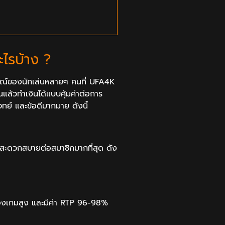
ไรบ้าง ?
การณ์ของนักเล่นหลายๆ คนที่ UFA4K
แล้วทำเงินได้แบบคุ้มค่าต่อการ
ทย์ และข้อดีมากมาย ดังนี้
ามสะดวกสบายต่อสมาชิกมากที่สุด ดัง
กของเกมสูง และมีค่า RTP 96-98%