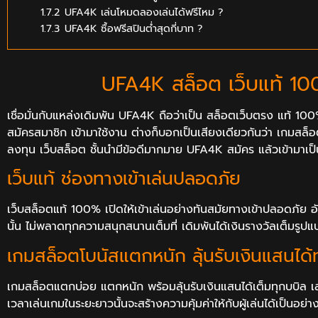
1.7.2
UFA4K เล่นโหมดลองเล่นได้ฟรีไหม ?
1.7.3
UFA4K ซื้อฟรีสปินต่ำสุดกี่บาท ?
UFA4K สล็อต เว็บแท้ 100
เชื่อมั่นกับแหล่งเดิมพัน UFA4K ถือว่าเป็น สล็อตเว็บตรง แท้ 
สมัครสมาชิก เข้ามาใช้งาน ต่างก็บอกเป็นเสียงเดียวกันว่า เกมสล็
ลงทุน เว็บสล็อต ชั้นนำมีข้อดีมากมาย UFA4K สมัคร แล้วเข้ามาเป็
เว็บแท้ ช่องทางเข้าเล่นปลอดภัย
เว็บสล็อตแท้ 100% เปิดให้เข้าเล่นอย่างทันสมัยทางเข้าปลอดภัย อ
นั้น ไม่พลาดทุกความสนุกสนานเต็มที่ เดิมพันได้เงินรางวัลเต็มรูปแบบ
เกมสล็อตโบนัสแตกหนัก ลุ้นรับเงินแสนได้ท
เกมสล็อตแตกบ่อย แตกหนัก พร้อมลุ้นรับเงินแสนได้เต็มทุกบบิล เ
เวลาเล่นเกมในระยะยาวนั้นจะสร้างความคุ้มค่าให้กับผู้เล่นได้เป็นอย่