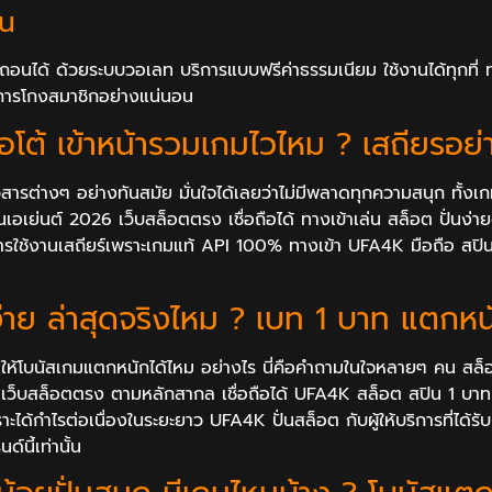
ัน
อนได้ ด้วยระบบวอเลท บริการแบบฟรีค่าธรรมเนียม ใช้งานได้ทุกที่ ทุ
่มีการโกงสมาชิกอย่างแน่นอน
ต้ เข้าหน้ารวมเกมไวไหม ? เสถียรอย่
ารต่างๆ อย่างทันสมัย มั่นใจได้เลยว่าไม่มีพลาดทุกความสนุก ทั้งเก
เอเย่นต์ 2026 เว็บสล็อตตรง เชื่อถือได้ ทางเข้าเล่น สล็อต ปั่นง่าย
บการใช้งานเสถียร์เพราะเกมแท้ API 100% ทางเข้า UFA4K มือถือ สปินเ
ย ล่าสุดจริงไหม ? เบท 1 บาท แตกหน
้โบนัสเกมแตกหนักได้ไหม อย่างไร นี่คือคำถามในใจหลายๆ คน สล็อตเ
์ เว็บสล็อตตรง ตามหลักสากล เชื่อถือได้ UFA4K สล็อต สปิน 1 บาท
ด้กำไรต่อเนื่องในระยะยาว UFA4K ปั่นสล็อต กับผู้ให้บริการที่ได้รับ
์นี้เท่านั้น