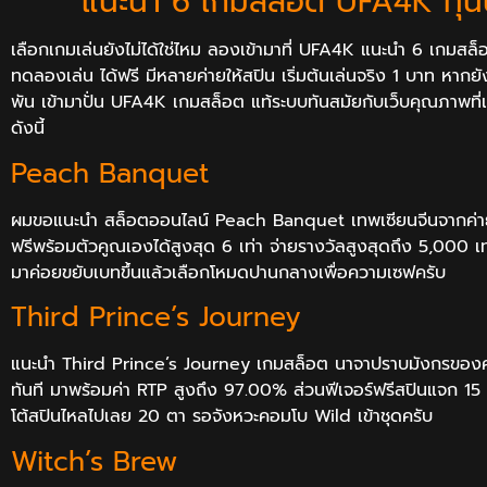
แนะนำ 6 เกมสล็อต UFA4K ทุนน้
เลือกเกมเล่นยังไม่ได้ใช่ไหม ลองเข้ามาที่ UFA4K แนะนำ 6 เกมสล
ทดลองเล่น ได้ฟรี มีหลายค่ายให้สปิน เริ่มต้นเล่นจริง 1 บาท หากยั
พัน เข้ามาปั่น UFA4K เกมสล็อต แท้ระบบทันสมัยกับเว็บคุณภาพที่เชื
ดังนี้
Peach Banquet
ผมขอแนะนำ สล็อตออนไลน์ Peach Banquet เทพเซียนจีนจากค่าย Slo
ฟรีพร้อมตัวคูณเองได้สูงสุด 6 เท่า จ่ายรางวัลสูงสุดถึง 5,000 เท
มาค่อยขยับเบทขึ้นแล้วเลือกโหมดปานกลางเพื่อความเซฟครับ
Third Prince’s Journey
แนะนำ Third Prince’s Journey เกมสล็อต นาจาปราบมังกรของค่าย
ทันที มาพร้อมค่า RTP สูงถึง 97.00% ส่วนฟีเจอร์ฟรีสปินแจก 15 
โต้สปินไหลไปเลย 20 ตา รอจังหวะคอมโบ Wild เข้าชุดครับ
Witch’s Brew