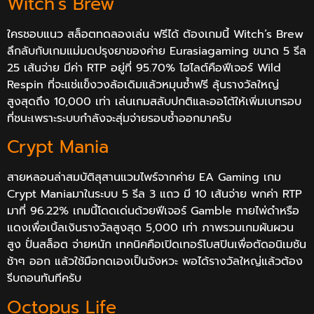
Witch’s Brew
ใครชอบแนว สล็อตทดลองเล่น ฟรีได้ ต้องเกมนี้ Witch’s Brew
ลึกลับกับเกมแม่มดปรุงยาของค่าย Eurasiagaming ขนาด 5 รีล
25 เส้นจ่าย มีค่า RTP อยู่ที่ 95.70% ไฮไลต์คือฟีเจอร์ Wild
Respin ที่จะแช่แข็งวงล้อเดิมแล้วหมุนซ้ำฟรี ลุ้นรางวัลใหญ่
สูงสุดถึง 10,000 เท่า เล่นเกมสลับปกติและออโต้ให้เพิ่มเบทรอบ
ที่ชนะเพราะระบบกำลังจะสุ่มจ่ายรอบซ้ำออกมาครับ
Crypt Mania
สายหลอนล่าสมบัติสุสานแวมไพร์จากค่าย EA Gaming เกม
Crypt Maniaมาในระบบ 5 รีล 3 แถว มี 10 เส้นจ่าย พกค่า RTP
มาที่ 96.22% เกมนี้โดดเด่นด้วยฟีเจอร์ Gamble ทายไพ่ดำหรือ
แดงเพื่อเบิ้ลเงินรางวัลสูงสุด 5,000 เท่า ภาพรวมเกมผันผวน
สูง ปั่นสล็อต จ่ายหนัก เทคนิคคือเปิดเทอร์โบสปินเพื่อตัดอนิเมชัน
ช้าๆ ออก แล้วใช้มือกดเองเป็นจังหวะ พอได้รางวัลใหญ่แล้วต้อง
รีบถอนทันทีครับ
Octopus Life