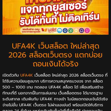
UFA4K เว็บสล็อต ใหม่ล่าสุด
2026 สล็อตเว็บตรง แตกบ่อย
ถอนเงินได้จริง
เปิดตัวกับ
UFA4K
เว็บสล็อต ใหม่ล่าสุด 2026 สล็อตเว็บตรง ที่
ได้รับความนิยมสูงมาก บริการความสนุกครบวงจร จาก สล็อต
500 – 1000 เกม ทดลอง UFA4K สล็อต ได้ เพื่อเสริมสร้าง
ทักษะที่ดี นอกจากนี้ในการเล่นเกม เว็บสล็อตตรง ได้มาตรฐาน
ระดับสากล เดิมพันกับ UFA4K ทางเข้า โบนัสแตกถอนเงินได้จริง
จ่ายไม่อั้น UFA4K เว็บตรง ไม่ผ่านเอเย่นต์ พร้อมเปิดให้บริการ
ตลอด 24 ชั่วโมง แหล่งเดิมพันชั้นนำที่เชื่อถือได้ ฝากถอนเงิน