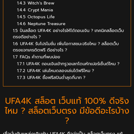
1.4.3
Witch’s Brew
1.4.4
Crypt Mania
1.4.5
Octopus Life
1.4.6
Neptune Treasure
1.5
ปั่นสล็อต UFA4K อย่างไรให้ได้ถอนเงิน ? เทคนิคสล็อตเว็บ
ตรงดีอย่างไร ?
1.6
UFA4K รับโปรโมชั่น เพิ่มโอกาสชนะจริงไหม ? สล็อตเว็บ
ตรงแจกเครดิตฟรี ดีอย่างไร ?
1.7
FAQs คำถามที่พบบ่อย
1.7.1
UFA4K ถอนเงินเข้าทรูวอเลทโดนหักเปอร์เซ็นต์ไหม ?
1.7.2
UFA4K เล่นโหมดลองเล่นได้ฟรีไหม ?
1.7.3
UFA4K ซื้อฟรีสปินต่ำสุดกี่บาท ?
UFA4K สล็อต เว็บแท้ 100% ดีจริง
ไหม ? สล็อตเว็บตรง มีข้อดีอะไรบ้าง
?
เชื่อมั่นกับแหล่งเดิมพัน UFA4K ถือว่าเป็น สล็อตเว็บตรง แท้