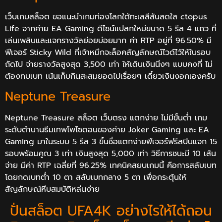
เว็บเกมสล็อต ขอแนะนำเกมท่องโลกใต้ทะเลสีสันสดใส ctopus
Life จากค่าย EA Gaming ดีไซน์แปลกใหม่ขนาด 5 รีล 4 แถว ที่
เล่นเพลินและแจกรางวัลย่อยบ่อยมาก ค่า RTP อยู่ที่ 96.50% มี
ฟีเจอร์ Sticky Wild ที่เจ้าหมึกจะล็อคสัญลักษณ์ไวด์ไว้ให้ในรอบ
ถัดไป จ่ายรางวัลสูงสุด 3,500 เท่า ให้เดินเงินนิ่งๆ แบบคงที่ ไม่
ต้องทบเบท เน้นเก็บกินสะสมยอดไปเรื่อยๆ เดี๋ยวเงินงอกเองครับ
Neptune Treasure
Neptune Treasure สล็อต เว็บตรง แตกง่าย ไม่มีขั้นต่ำ เกม
ระดับตำนานธีมเทพโพไซดอนของค่าย Joker Gaming และ EA
Gaming มาในระบบ 5 รีล 3 ขึ้นชื่อแตกง่ายฟีเจอร์ฟรีสปินแจก 15
รอบพร้อมคูณ 3 เท่า เงินสูงสุด 5,000 เท่า วิธีการชนะมี 10 เส้น
จ่าย มีค่า RTP เฉลี่ยที่ 96.25% เทคนิคสยบเกมนี้ คือการสลับเบท
โดยกดเบทต่ำ 10 ตา สลับเบทกลาง 5 ตา เพื่อกระตุ้นให้
สัญลักษณ์หีบสมบัติหล่นง่าย
ปั่นสล็อต UFA4K อย่างไรให้ได้ถอน