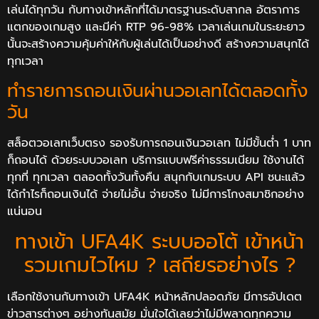
เล่นได้ทุกวัน กับทางเข้าหลักที่ได้มาตรฐานระดับสากล อัตราการ
แตกของเกมสูง และมีค่า RTP 96-98% เวลาเล่นเกมในระยะยาว
นั้นจะสร้างความคุ้มค่าให้กับผู้เล่นได้เป็นอย่างดี สร้างความสนุกได้
ทุกเวลา
ทำรายการถอนเงินผ่านวอเลทได้ตลอดทั้ง
วัน
สล็อตวอเลทเว็บตรง รองรับการถอนเงินวอเลท ไม่มีขั้นต่ำ 1 บาท
ก็ถอนได้ ด้วยระบบวอเลท บริการแบบฟรีค่าธรรมเนียม ใช้งานได้
ทุกที่ ทุกเวลา ตลอดทั้งวันทั้งคืน สนุกกับเกมระบบ API ชนะแล้ว
ได้กำไรก็ถอนเงินได้ จ่ายไม่อั้น จ่ายจริง ไม่มีการโกงสมาชิกอย่าง
แน่นอน
ทางเข้า UFA4K ระบบออโต้ เข้าหน้า
รวมเกมไวไหม ? เสถียรอย่างไร ?
เลือกใช้งานกับทางเข้า UFA4K หน้าหลักปลอดภัย มีการอัปเดต
ข่าวสารต่างๆ อย่างทันสมัย มั่นใจได้เลยว่าไม่มีพลาดทุกความ