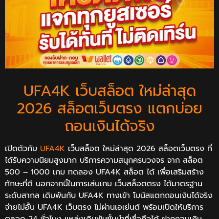
UFA4K เว็บสล็อต ใหม่ล่าสุด
2026 สล็อตเว็บตรง แตกบ่อย
ถอนเงินได้จริง
เปิดตัวกับ
UFA4K
เว็บสล็อต ใหม่ล่าสุด 2026 สล็อตเว็บตรง ที่
ได้รับความนิยมสูงมาก บริการความสนุกครบวงจร จาก สล็อต
500 – 1000 เกม ทดลอง UFA4K สล็อต ได้ เพื่อเสริมสร้าง
ทักษะที่ดี นอกจากนี้ในการเล่นเกม เว็บสล็อตตรง ได้มาตรฐาน
ระดับสากล เดิมพันกับ UFA4K ทางเข้า โบนัสแตกถอนเงินได้จริง
จ่ายไม่อั้น UFA4K เว็บตรง ไม่ผ่านเอเย่นต์ พร้อมเปิดให้บริการ
ตลอด 24 ชั่วโมง แหล่งเดิมพันชั้นนำที่เชื่อถือได้ ฝากถอนเงิน