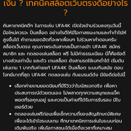
เงิน ? เทคนิคสล็อตเว็บตรงดีอย่างไร
?
ค้นหาเทคนิคดีๆ ในการเล่น UFA4K เปิดใจเข้ามร่วมลงทุนวันนี้
มือใหม่ควรจะ ปั่นสล็อต อย่างไรดีให้มีโอกาสชนะเกมและทำกำไรให้
สูงขึ้นได้ คำถามยอดฮิตที่จะพาเพื่อนๆ ไปร่วมหาคำตอบครับ
สล็อตเว็บตรง คุณภาพระดับสากลเป็นทางเข้า UFA4K สมัคร
สมาชิก และ ทดลองเล่นสล็อต ฟรี ไม่มีค่าธรรมเนียม นี่ก็คือข้อดี
บางส่วนเท่านั้น และตัว เกมสล็อต ยังสามรถใช้เบทต่ำได้ เริ่มต้น
เล่นเกม 1 บาทกับค่ายแท้ UFA4K ปั่นสล็อต ระบบทันสมัย ตอบ
โจทย์มากที่สุด UFA4K ทดลองเล่น กับแบรนด์ดัง มีข้อดีต่อไปนี้
เลือกค่ายเกมยอดนิยมที่มีรีวิวว่าโบนัสแจกจริง เพื่อหา
ประสบการณ์ด้วยตนเอง ไม่พลาดทุกความสนุกและแจ็ค
พอตที่รอคุณอยู่ และควรเป็นค่ายที่ได้รับการรับรอบ มีใบ
เซอร์ด้วย
ทดลองเล่นฟรีก่อนเพื่อเช็กความถี่ของสัญลักษณ์พิเศษ
เพื่อจะได้เข้าใจระบบเกม ศึกษาเทคนิคการเล่นในระบบก่อน
เดิมพันจริง เพิ่มโอกาสชนะได้เมื่อถึงเวลาที่เหมาะสม