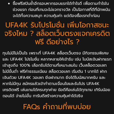
ซื้อฟรีสปินซ้ำอีกรอบหากรอบแรกได้กำไรดี เพื่อตามกำไรใน
ช่วงแรก ก่อนที่เกมจะไม่แจกรางวัล เป็นโอกาสที่ดีที่นักพนัน
จะได้ทั้งความสนุก ความคุ้มค่า แต่ต้องซื้อเรทต่ำก่อน
UFA4K รับโปรโมชั่น เพิ่มโอกาสชนะ
จริงไหม ? สล็อตเว็บตรงแจกเครดิต
ฟรี ดีอย่างไร ?
ทุนไม่มีไม่เป็นไร เพราะที่ UFA4K สล็อตเว็บตรง มีกิจกรรมพิเศษ
และ UFA4K โปรโมชั่น หลากหลายให้เข้ารับ เช่น โบนัสเงินฝากแรก
เข้าสูงถึง 100% เลือกรับได้ตามที่เหมาะสมใน เว็บสล็อตวอเลท
ไม่มีขั้นต่ำ ฟรีค่าธรรมเนียม สล็อตวอเลท เริ่มต้น 1 บาทได้ ฝาก
เงินด้วย UFA4K วอเลท ยิ่งฝากมาก ยิ่งได้โบนัสมากครับ และ
หากไม่มีทุน สมัครแล้วเข้าทำตามเงื่อนไขและรับโปร UFA4K
เครดิตฟรี เล่นเกมได้ครบทุกค่าย ข้อดีคือเล่นได้ทุกเกม เทิร์นน้อย
ถอนได้ จ่ายไม่อั้น การันตีสร้างความคุ้มค่าได้จริง
FAQs คำถามที่พบบ่อย