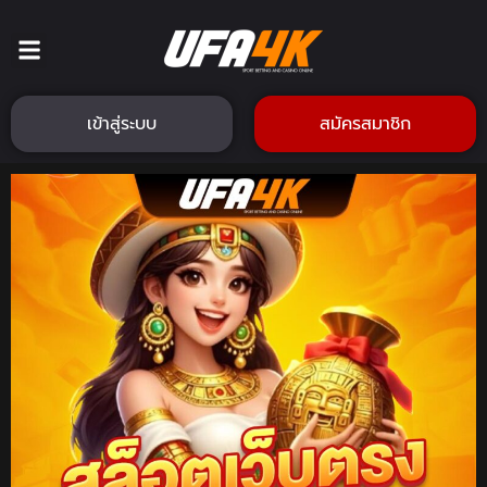
เข้าสู่ระบบ
สมัครสมาชิก