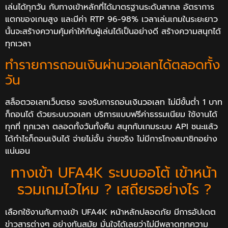
เล่นได้ทุกวัน กับทางเข้าหลักที่ได้มาตรฐานระดับสากล อัตราการ
แตกของเกมสูง และมีค่า RTP 96-98% เวลาเล่นเกมในระยะยาว
นั้นจะสร้างความคุ้มค่าให้กับผู้เล่นได้เป็นอย่างดี สร้างความสนุกได้
ทุกเวลา
ทำรายการถอนเงินผ่านวอเลทได้ตลอดทั้ง
วัน
สล็อตวอเลทเว็บตรง รองรับการถอนเงินวอเลท ไม่มีขั้นต่ำ 1 บาท
ก็ถอนได้ ด้วยระบบวอเลท บริการแบบฟรีค่าธรรมเนียม ใช้งานได้
ทุกที่ ทุกเวลา ตลอดทั้งวันทั้งคืน สนุกกับเกมระบบ API ชนะแล้ว
ได้กำไรก็ถอนเงินได้ จ่ายไม่อั้น จ่ายจริง ไม่มีการโกงสมาชิกอย่าง
แน่นอน
ทางเข้า UFA4K ระบบออโต้ เข้าหน้า
รวมเกมไวไหม ? เสถียรอย่างไร ?
เลือกใช้งานกับทางเข้า UFA4K หน้าหลักปลอดภัย มีการอัปเดต
ข่าวสารต่างๆ อย่างทันสมัย มั่นใจได้เลยว่าไม่มีพลาดทุกความ