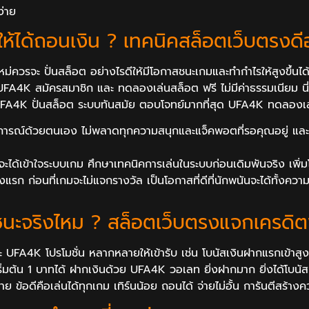
ง่าย
ห้ได้ถอนเงิน ? เทคนิคสล็อตเว็บตรงดี
หม่ควรจะ ปั่นสล็อต อย่างไรดีให้มีโอกาสชนะเกมและทำกำไรให้สูงขึ้นไ
K สมัครสมาชิก และ ทดลองเล่นสล็อต ฟรี ไม่มีค่าธรรมเนียม นี่ก็ค
 UFA4K ปั่นสล็อต ระบบทันสมัย ตอบโจทย์มากที่สุด UFA4K ทดลองเล่น
สบการณ์ด้วยตนเอง ไม่พลาดทุกความสนุกและแจ็คพอตที่รอคุณอยู่ และคว
ะได้เข้าใจระบบเกม ศึกษาเทคนิคการเล่นในระบบก่อนเดิมพันจริง เพิ่มโ
รก ก่อนที่เกมจะไม่แจกรางวัล เป็นโอกาสที่ดีที่นักพนันจะได้ทั้งความ
ชนะจริงไหม ? สล็อตเว็บตรงแจกเครดิตฟ
ะ UFA4K โปรโมชั่น หลากหลายให้เข้ารับ เช่น โบนัสเงินฝากแรกเข้าสู
ริ่มต้น 1 บาทได้ ฝากเงินด้วย UFA4K วอเลท ยิ่งฝากมาก ยิ่งได้โบนั
ข้อดีคือเล่นได้ทุกเกม เทิร์นน้อย ถอนได้ จ่ายไม่อั้น การันตีสร้างคว