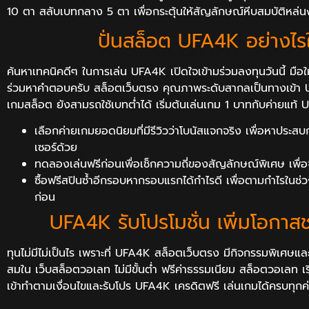
10 ตา สลับเบทกลาง 5 ตา เพื่อกระตุ้นให้สัญลักษณ์หีบสมบัติหล่น
ปั่นสล็อต UFA4K อย่างไรใ
ค้นหาเทคนิคดีๆ ในการเล่น UFA4K เปิดใจเข้ามร่วมลงทุนวันนี้ มือใ
ร่วมหาคำตอบครับ สล็อตเว็บตรง คุณภาพระดับสากลเป็นทางเข้า UFA4
เกมสล็อต ยังสามรถใช้เบทต่ำได้ เริ่มต้นเล่นเกม 1 บาทกับค่ายแท้
เลือกค่ายเกมยอดนิยมที่มีรีวิวว่าโบนัสแจกจริง เพื่อหาประ
เซอร์ด้วย
ทดลองเล่นฟรีก่อนเพื่อเช็กความถี่ของสัญลักษณ์พิเศษ เพื่อจ
ซื้อฟรีสปินซ้ำอีกรอบหากรอบแรกได้กำไรดี เพื่อตามกำไรในช่วงแ
ก่อน
UFA4K รับโปรโมชั่น เพิ่มโอกาส
ทุนไม่มีไม่เป็นไร เพราะที่ UFA4K สล็อตเว็บตรง มีกิจกรรมพิเศษแล
สมใน เว็บสล็อตวอเลท ไม่มีขั้นต่ำ ฟรีค่าธรรมเนียม สล็อตวอเลท เ
เข้าทำตามเงื่อนไขและรับโปร UFA4K เครดิตฟรี เล่นเกมได้ครบทุกค่าย 