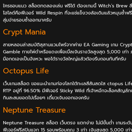
ใครชอบแนว สล็อตทดลองเล่น ฟรีได้ ต้องเกมนี้ Witch’s Brew ลึ
ไฮไลต์คือฟีเจอร์ Wild Respin ที่จะแช่แข็งวงล้อเดิมแล้วหมุนซ้ำฟ
สุ่มจ่ายรอบซ้ำออกมาครับ
Crypt Mania
สายหลอนล่าสมบัติสุสานแวมไพร์จากค่าย EA Gaming เกม Crypt Ma
Gamble ทายไพ่ดำหรือแดงเพื่อเบิ้ลเงินรางวัลสูงสุด 5,000 เท่า ภ
มือกดเองเป็นจังหวะ พอได้รางวัลใหญ่แล้วต้องรีบถอนทันทีครับ
Octopus Life
เว็บเกมสล็อต ขอแนะนำเกมท่องโลกใต้ทะเลสีสันสดใส ctopus Life
RTP อยู่ที่ 96.50% มีฟีเจอร์ Sticky Wild ที่เจ้าหมึกจะล็อคสัญลัก
กินสะสมยอดไปเรื่อยๆ เดี๋ยวเงินงอกเองครับ
Neptune Treasure
Neptune Treasure สล็อต เว็บตรง แตกง่าย ไม่มีขั้นต่ำ เกมระ
ฟีเจอร์ฟรีสปินแจก 15 รอบพร้อมคูณ 3 เท่า เงินสูงสุด 5,000 เท่า