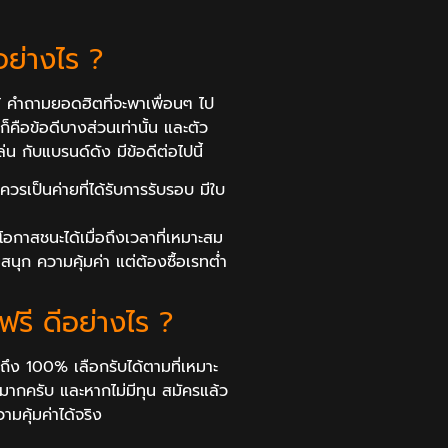
อย่างไร ?
ด้ คำถามยอดฮิตที่จะพาเพื่อนๆ ไป
ือข้อดีบางส่วนเท่านั้น และตัว
 กับแบรนด์ดัง มีข้อดีต่อไปนี้
รเป็นค่ายที่ได้รับการรับรอบ มีใบ
อกาสชนะได้เมื่อถึงเวลาที่เหมาะสม
สนุก ความคุ้มค่า แต่ต้องซื้อเรทต่ำ
รี ดีอย่างไร ?
งถึง 100% เลือกรับได้ตามที่เหมาะ
สมากครับ และหากไม่มีทุน สมัครแล้ว
ามคุ้มค่าได้จริง