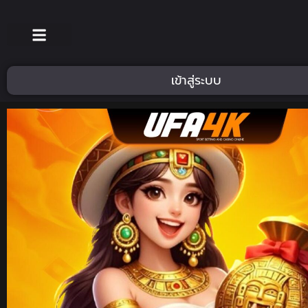
เข้าสู่ระบบ