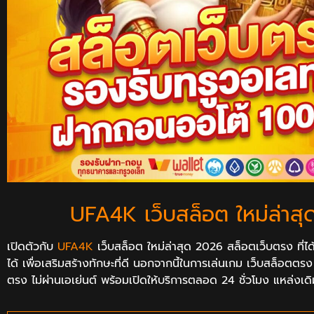
UFA4K เว็บสล็อต ใหม่ล่าส
เปิดตัวกับ
UFA4K
เว็บสล็อต ใหม่ล่าสุด 2026 สล็อตเว็บตรง ท
ได้ เพื่อเสริมสร้างทักษะที่ดี นอกจากนี้ในการเล่นเกม เว็บสล็อต
ตรง ไม่ผ่านเอเย่นต์ พร้อมเปิดให้บริการตลอด 24 ชั่วโมง แหล่งเดิ