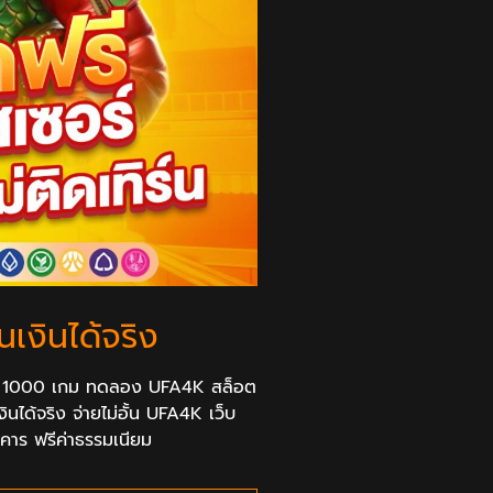
เงินได้จริง
0 – 1000 เกม ทดลอง UFA4K สล็อต
นได้จริง จ่ายไม่อั้น UFA4K เว็บ
าคาร ฟรีค่าธรรมเนียม