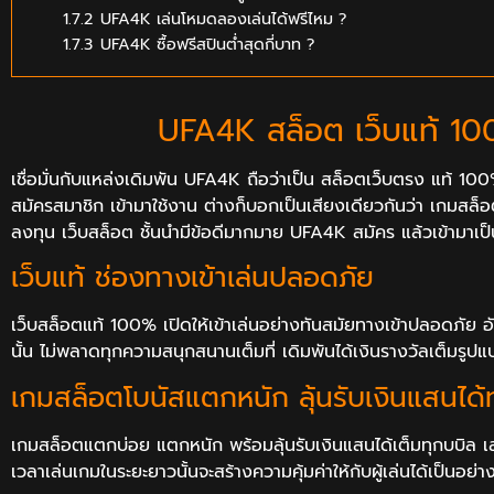
1.7.2
UFA4K เล่นโหมดลองเล่นได้ฟรีไหม ?
1.7.3
UFA4K ซื้อฟรีสปินต่ำสุดกี่บาท ?
UFA4K สล็อต เว็บแท้ 100
เชื่อมั่นกับแหล่งเดิมพัน UFA4K ถือว่าเป็น สล็อตเว็บตรง แท้ 
สมัครสมาชิก เข้ามาใช้งาน ต่างก็บอกเป็นเสียงเดียวกันว่า เกมสล็
ลงทุน เว็บสล็อต ชั้นนำมีข้อดีมากมาย UFA4K สมัคร แล้วเข้ามาเป็
เว็บแท้ ช่องทางเข้าเล่นปลอดภัย
เว็บสล็อตแท้ 100% เปิดให้เข้าเล่นอย่างทันสมัยทางเข้าปลอดภัย อ
นั้น ไม่พลาดทุกความสนุกสนานเต็มที่ เดิมพันได้เงินรางวัลเต็มรูปแบบ
เกมสล็อตโบนัสแตกหนัก ลุ้นรับเงินแสนได้ท
เกมสล็อตแตกบ่อย แตกหนัก พร้อมลุ้นรับเงินแสนได้เต็มทุกบบิล เ
เวลาเล่นเกมในระยะยาวนั้นจะสร้างความคุ้มค่าให้กับผู้เล่นได้เป็นอย่