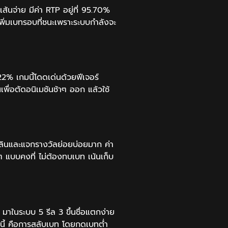
นจ่าย มีค่า RTP อยู่ที่ 95.70%
เพิ่มเบทรอบที่ชนะเพราะระบบกำลังจะ
% เกมนี้โดดเด่นด้วยฟีเจอร์
พื่อตัดอนิเมชันช้าๆ ออก แล้วใช้
ลินและแจกรางวัลย่อยบ่อยมาก ค่า
งๆ แบบคงที่ ไม่ต้องทบเบท เน้นเก็บ
ในระบบ 5 รีล 3 ขึ้นชื่อแตกง่าย
มนี้ คือการสลับเบท โดยกดเบทต่ำ