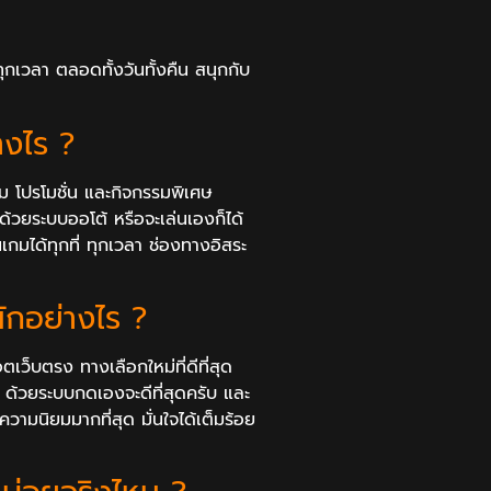
กเวลา ตลอดทั้งวันทั้งคืน สนุกกับ
างไร ?
ม โปรโมชั่น และกิจกรรมพิเศษ
ด้วยระบบออโต้ หรือจะเล่นเองก็ได้
กมได้ทุกที่ ทุกเวลา ช่องทางอิสระ
ักอย่างไร ?
ว็บตรง ทางเลือกใหม่ที่ดีที่สุด
 ด้วยระบบกดเองจะดีที่สุดครับ และ
ความนิยมมากที่สุด มั่นใจได้เต็มร้อย