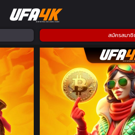
สมัครสมาชิ