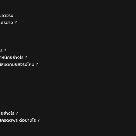
ได้จริง
ะไรบ้าง ?
ไร ?
กหนักอย่างไร ?
นัสแตกบ่อยจริงไหม ?
ีอย่างไร ?
ครดิตฟรี ดีอย่างไร ?