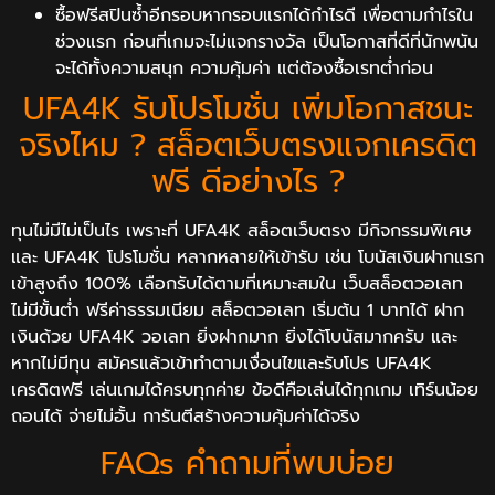
ซื้อฟรีสปินซ้ำอีกรอบหากรอบแรกได้กำไรดี เพื่อตามกำไรใน
ช่วงแรก ก่อนที่เกมจะไม่แจกรางวัล เป็นโอกาสที่ดีที่นักพนัน
จะได้ทั้งความสนุก ความคุ้มค่า แต่ต้องซื้อเรทต่ำก่อน
UFA4K รับโปรโมชั่น เพิ่มโอกาสชนะ
จริงไหม ? สล็อตเว็บตรงแจกเครดิต
ฟรี ดีอย่างไร ?
ทุนไม่มีไม่เป็นไร เพราะที่ UFA4K สล็อตเว็บตรง มีกิจกรรมพิเศษ
และ UFA4K โปรโมชั่น หลากหลายให้เข้ารับ เช่น โบนัสเงินฝากแรก
เข้าสูงถึง 100% เลือกรับได้ตามที่เหมาะสมใน เว็บสล็อตวอเลท
ไม่มีขั้นต่ำ ฟรีค่าธรรมเนียม สล็อตวอเลท เริ่มต้น 1 บาทได้ ฝาก
เงินด้วย UFA4K วอเลท ยิ่งฝากมาก ยิ่งได้โบนัสมากครับ และ
หากไม่มีทุน สมัครแล้วเข้าทำตามเงื่อนไขและรับโปร UFA4K
เครดิตฟรี เล่นเกมได้ครบทุกค่าย ข้อดีคือเล่นได้ทุกเกม เทิร์นน้อย
ถอนได้ จ่ายไม่อั้น การันตีสร้างความคุ้มค่าได้จริง
FAQs คำถามที่พบบ่อย