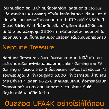
เว็บเกมสล็อต ขอแนะนำเกมท่องโลกใต้ทะเลสีสันสดใส ctopus
Life จากค่าย EA Gaming ดีไซน์แปลกใหม่ขนาด 5 รีล 4 แถว ที่
เล่นเพลินและแจกรางวัลย่อยบ่อยมาก ค่า RTP อยู่ที่ 96.50% มี
ฟีเจอร์ Sticky Wild ที่เจ้าหมึกจะล็อคสัญลักษณ์ไวด์ไว้ให้ในรอบ
ถัดไป จ่ายรางวัลสูงสุด 3,500 เท่า ให้เดินเงินนิ่งๆ แบบคงที่ ไม่
ต้องทบเบท เน้นเก็บกินสะสมยอดไปเรื่อยๆ เดี๋ยวเงินงอกเองครับ
Neptune Treasure
Neptune Treasure สล็อต เว็บตรง แตกง่าย ไม่มีขั้นต่ำ เกม
ระดับตำนานธีมเทพโพไซดอนของค่าย Joker Gaming และ EA
Gaming มาในระบบ 5 รีล 3 ขึ้นชื่อแตกง่ายฟีเจอร์ฟรีสปินแจก 15
รอบพร้อมคูณ 3 เท่า เงินสูงสุด 5,000 เท่า วิธีการชนะมี 10 เส้น
จ่าย มีค่า RTP เฉลี่ยที่ 96.25% เทคนิคสยบเกมนี้ คือการสลับเบท
โดยกดเบทต่ำ 10 ตา สลับเบทกลาง 5 ตา เพื่อกระตุ้นให้
สัญลักษณ์หีบสมบัติหล่นง่าย
ปั่นสล็อต UFA4K อย่างไรให้ได้ถอน