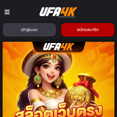
เข้าสู่ระบบ
สมัครสมาชิก