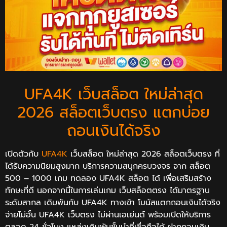
UFA4K เว็บสล็อต ใหม่ล่าสุด
2026 สล็อตเว็บตรง แตกบ่อย
ถอนเงินได้จริง
เปิดตัวกับ
UFA4K
เว็บสล็อต ใหม่ล่าสุด 2026 สล็อตเว็บตรง ที่
ได้รับความนิยมสูงมาก บริการความสนุกครบวงจร จาก สล็อต
500 – 1000 เกม ทดลอง UFA4K สล็อต ได้ เพื่อเสริมสร้าง
ทักษะที่ดี นอกจากนี้ในการเล่นเกม เว็บสล็อตตรง ได้มาตรฐาน
ระดับสากล เดิมพันกับ UFA4K ทางเข้า โบนัสแตกถอนเงินได้จริง
จ่ายไม่อั้น UFA4K เว็บตรง ไม่ผ่านเอเย่นต์ พร้อมเปิดให้บริการ
ตลอด 24 ชั่วโมง แหล่งเดิมพันชั้นนำที่เชื่อถือได้ ฝากถอนเงิน