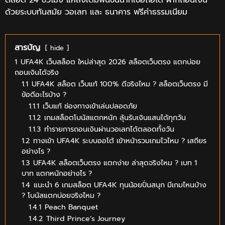
ด้วยระบบทันสมัย วอเลท และ ธนาคาร ฟรีค่าธรรมเนียม
สารบัญ
hide
1
UFA4K เว็บสล็อต ใหม่ล่าสุด 2026 สล็อตเว็บตรง แตกบ่อย
ถอนเงินได้จริง
1.1
UFA4K สล็อต เว็บแท้ 100% ดีจริงไหม ? สล็อตเว็บตรง มี
ข้อดีอะไรบ้าง ?
1.1.1
เว็บแท้ ช่องทางเข้าเล่นปลอดภัย
1.1.2
เกมสล็อตโบนัสแตกหนัก ลุ้นรับเงินแสนได้ทุกวัน
1.1.3
ทำรายการถอนเงินผ่านวอเลทได้ตลอดทั้งวัน
1.2
ทางเข้า UFA4K ระบบออโต้ เข้าหน้ารวมเกมไวไหม ? เสถียร
อย่างไร ?
1.3
UFA4K สล็อตเว็บตรง แตกง่าย ล่าสุดจริงไหม ? เบท 1
บาท แตกหนักอย่างไร ?
1.4
แนะนำ 6 เกมสล็อต UFA4K ทุนน้อยปั่นสนุก มีเกมไหนบ้าง
? โบนัสแตกบ่อยจริงไหม ?
1.4.1
Peach Banquet
1.4.2
Third Prince’s Journey