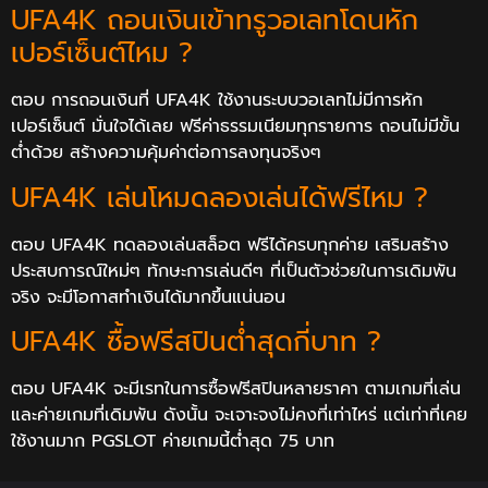
UFA4K ถอนเงินเข้าทรูวอเลทโดนหัก
เปอร์เซ็นต์ไหม ?
ตอบ การถอนเงินที่ UFA4K ใช้งานระบบวอเลทไม่มีการหัก
เปอร์เซ็นต์ มั่นใจได้เลย ฟรีค่าธรรมเนียมทุกรายการ ถอนไม่มีขั้น
ต่ำด้วย สร้างความคุ้มค่าต่อการลงทุนจริงๆ
UFA4K เล่นโหมดลองเล่นได้ฟรีไหม ?
ตอบ UFA4K ทดลองเล่นสล็อต ฟรีได้ครบทุกค่าย เสริมสร้าง
ประสบการณ์ใหม่ๆ ทักษะการเล่นดีๆ ที่เป็นตัวช่วยในการเดิมพัน
จริง จะมีโอกาสทำเงินได้มากขึ้นแน่นอน
UFA4K ซื้อฟรีสปินต่ำสุดกี่บาท ?
ตอบ UFA4K จะมีเรทในการซื้อฟรีสปินหลายราคา ตามเกมที่เล่น
และค่ายเกมที่เดิมพัน ดังนั้น จะเจาะจงไม่คงที่เท่าไหร่ แต่เท่าที่เคย
ใช้งานมาก PGSLOT ค่ายเกมนี้ต่ำสุด 75 บาท