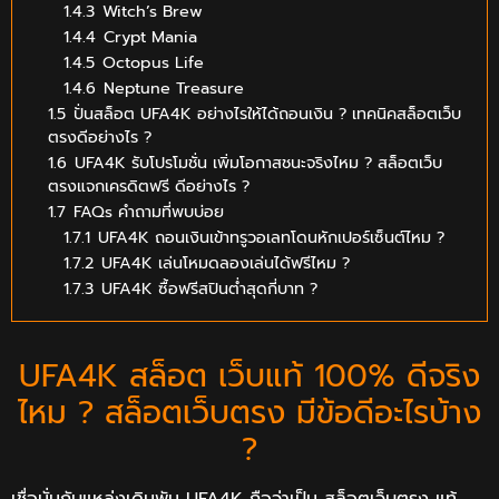
1.4.3
Witch’s Brew
1.4.4
Crypt Mania
1.4.5
Octopus Life
1.4.6
Neptune Treasure
1.5
ปั่นสล็อต UFA4K อย่างไรให้ได้ถอนเงิน ? เทคนิคสล็อตเว็บ
ตรงดีอย่างไร ?
1.6
UFA4K รับโปรโมชั่น เพิ่มโอกาสชนะจริงไหม ? สล็อตเว็บ
ตรงแจกเครดิตฟรี ดีอย่างไร ?
1.7
FAQs คำถามที่พบบ่อย
1.7.1
UFA4K ถอนเงินเข้าทรูวอเลทโดนหักเปอร์เซ็นต์ไหม ?
1.7.2
UFA4K เล่นโหมดลองเล่นได้ฟรีไหม ?
1.7.3
UFA4K ซื้อฟรีสปินต่ำสุดกี่บาท ?
UFA4K สล็อต เว็บแท้ 100% ดีจริง
ไหม ? สล็อตเว็บตรง มีข้อดีอะไรบ้าง
?
เชื่อมั่นกับแหล่งเดิมพัน UFA4K ถือว่าเป็น สล็อตเว็บตรง แท้