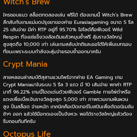
Witch’s Brew
ใครชอบแนว สล็อตทดลองเล่น ฟรีได้ ต้องเกมนี้ Witch’s Brew
ลึกลับกับเกมแม่มดปรุงยาของค่าย Eurasiagaming ขนาด 5 รีล
25 เส้นจ่าย มีค่า RTP อยู่ที่ 95.70% ไฮไลต์คือฟีเจอร์ Wild
Respin ที่จะแช่แข็งวงล้อเดิมแล้วหมุนซ้ำฟรี ลุ้นรางวัลใหญ่
สูงสุดถึง 10,000 เท่า เล่นเกมสลับปกติและออโต้ให้เพิ่มเบทรอบ
ที่ชนะเพราะระบบกำลังจะสุ่มจ่ายรอบซ้ำออกมาครับ
Crypt Mania
สายหลอนล่าสมบัติสุสานแวมไพร์จากค่าย EA Gaming เกม
Crypt Maniaมาในระบบ 5 รีล 3 แถว มี 10 เส้นจ่าย พกค่า RTP
มาที่ 96.22% เกมนี้โดดเด่นด้วยฟีเจอร์ Gamble ทายไพ่ดำหรือ
แดงเพื่อเบิ้ลเงินรางวัลสูงสุด 5,000 เท่า ภาพรวมเกมผันผวน
สูง ปั่นสล็อต จ่ายหนัก เทคนิคคือเปิดเทอร์โบสปินเพื่อตัดอนิเมชัน
ช้าๆ ออก แล้วใช้มือกดเองเป็นจังหวะ พอได้รางวัลใหญ่แล้วต้อง
รีบถอนทันทีครับ
Octopus Life