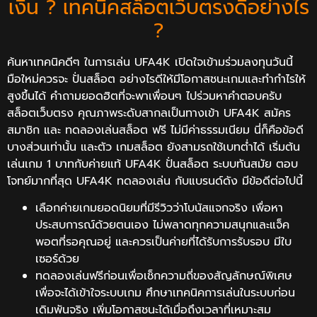
เงิน ? เทคนิคสล็อตเว็บตรงดีอย่างไร
?
ค้นหาเทคนิคดีๆ ในการเล่น UFA4K เปิดใจเข้ามร่วมลงทุนวันนี้
มือใหม่ควรจะ ปั่นสล็อต อย่างไรดีให้มีโอกาสชนะเกมและทำกำไรให้
สูงขึ้นได้ คำถามยอดฮิตที่จะพาเพื่อนๆ ไปร่วมหาคำตอบครับ
สล็อตเว็บตรง คุณภาพระดับสากลเป็นทางเข้า UFA4K สมัคร
สมาชิก และ ทดลองเล่นสล็อต ฟรี ไม่มีค่าธรรมเนียม นี่ก็คือข้อดี
บางส่วนเท่านั้น และตัว เกมสล็อต ยังสามรถใช้เบทต่ำได้ เริ่มต้น
เล่นเกม 1 บาทกับค่ายแท้ UFA4K ปั่นสล็อต ระบบทันสมัย ตอบ
โจทย์มากที่สุด UFA4K ทดลองเล่น กับแบรนด์ดัง มีข้อดีต่อไปนี้
เลือกค่ายเกมยอดนิยมที่มีรีวิวว่าโบนัสแจกจริง เพื่อหา
ประสบการณ์ด้วยตนเอง ไม่พลาดทุกความสนุกและแจ็ค
พอตที่รอคุณอยู่ และควรเป็นค่ายที่ได้รับการรับรอบ มีใบ
เซอร์ด้วย
ทดลองเล่นฟรีก่อนเพื่อเช็กความถี่ของสัญลักษณ์พิเศษ
เพื่อจะได้เข้าใจระบบเกม ศึกษาเทคนิคการเล่นในระบบก่อน
เดิมพันจริง เพิ่มโอกาสชนะได้เมื่อถึงเวลาที่เหมาะสม