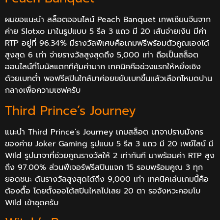
ผมขอแนะนำ สล็อตออนไลน์ Peach Banquet เทพเซียนจีนจาก
ค่าย Slotxo มาในรูปแบบ 5 รีล 3 แถว มี 20 เส้นจ่ายเงิน มีค่า
RTP อยู่ที่ 96.34% มีรางวัลพิเศษคือเกมฟรีพร้อมตัวคูณเองได้
สูงสุด 6 เท่า จ่ายรางวัลสูงสุดถึง 5,000 เท่า ถือเป็นสล็อต
ออนไลน์ที่โบนัสแตกทีคุ้มค่ามาก เทคนิคคือช่วงแรกให้หยั่งเชิง
ด้วยเบทต่ำ พอฟรีสปินใกล้มาค่อยขยับเบทขึ้นแล้วเลือกโหมดปาน
กลางเพื่อความเซฟครับ
Third Prince’s Journey
แนะนำ Third Prince’s Journey เกมสล็อต นาจาปราบมังกร
ของค่าย Joker Gaming รูปแบบ 5 รีล 3 แถว มี 20 เพย์ไลน์ มี
Wild รูปนาจาที่ช่วยคูณรางวัลให้ 2 เท่าทันที มาพร้อมค่า RTP สูง
ถึง 97.00% ส่วนฟีเจอร์ฟรีสปินแจก 15 รอบพร้อมคูณ 3 ทุก
ยอดชนะ ดันรางวัลสูงสุดได้ถึง 9,000 เท่า เทคนิคเล่นเกมนี้คือ
ต้องตื๊อ โดยตั้งออโต้สปินไหลไปเลย 20 ตา รอจังหวะคอมโบ
Wild เข้าชุดครับ