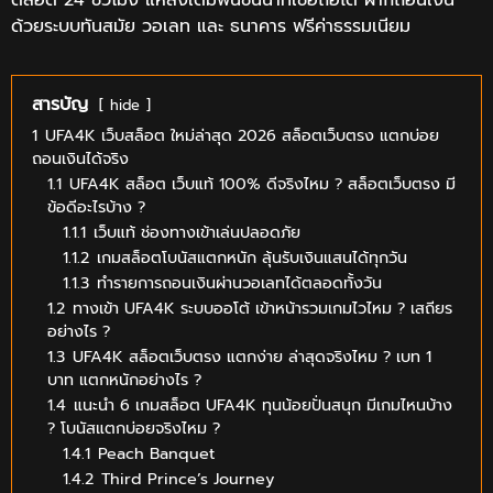
ด้วยระบบทันสมัย วอเลท และ ธนาคาร ฟรีค่าธรรมเนียม
สารบัญ
hide
1
UFA4K เว็บสล็อต ใหม่ล่าสุด 2026 สล็อตเว็บตรง แตกบ่อย
ถอนเงินได้จริง
1.1
UFA4K สล็อต เว็บแท้ 100% ดีจริงไหม ? สล็อตเว็บตรง มี
ข้อดีอะไรบ้าง ?
1.1.1
เว็บแท้ ช่องทางเข้าเล่นปลอดภัย
1.1.2
เกมสล็อตโบนัสแตกหนัก ลุ้นรับเงินแสนได้ทุกวัน
1.1.3
ทำรายการถอนเงินผ่านวอเลทได้ตลอดทั้งวัน
1.2
ทางเข้า UFA4K ระบบออโต้ เข้าหน้ารวมเกมไวไหม ? เสถียร
อย่างไร ?
1.3
UFA4K สล็อตเว็บตรง แตกง่าย ล่าสุดจริงไหม ? เบท 1
บาท แตกหนักอย่างไร ?
1.4
แนะนำ 6 เกมสล็อต UFA4K ทุนน้อยปั่นสนุก มีเกมไหนบ้าง
? โบนัสแตกบ่อยจริงไหม ?
1.4.1
Peach Banquet
1.4.2
Third Prince’s Journey