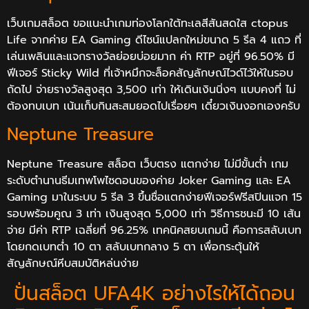
เว็บเกมสล็อต ขอแนะนำเกมท่องโลกใต้ทะเลสีสันสดใส ctopus
Life จากค่าย EA Gaming ดีไซน์แปลกใหม่ขนาด 5 รีล 4 แถว ที่
เล่นเพลินและแจกรางวัลย่อยบ่อยมาก ค่า RTP อยู่ที่ 96.50% มี
ฟีเจอร์ Sticky Wild ที่เจ้าหมึกจะล็อคสัญลักษณ์ไวด์ไว้ให้ในรอบ
ถัดไป จ่ายรางวัลสูงสุด 3,500 เท่า ให้เดินเงินนิ่งๆ แบบคงที่ ไม่
ต้องทบเบท เน้นเก็บกินสะสมยอดไปเรื่อยๆ เดี๋ยวเงินงอกเองครับ
Neptune Treasure
Neptune Treasure สล็อต เว็บตรง แตกง่าย ไม่มีขั้นต่ำ เกม
ระดับตำนานธีมเทพโพไซดอนของค่าย Joker Gaming และ EA
Gaming มาในระบบ 5 รีล 3 ขึ้นชื่อแตกง่ายฟีเจอร์ฟรีสปินแจก 15
รอบพร้อมคูณ 3 เท่า เงินสูงสุด 5,000 เท่า วิธีการชนะมี 10 เส้น
จ่าย มีค่า RTP เฉลี่ยที่ 96.25% เทคนิคสยบเกมนี้ คือการสลับเบท
โดยกดเบทต่ำ 10 ตา สลับเบทกลาง 5 ตา เพื่อกระตุ้นให้
สัญลักษณ์หีบสมบัติหล่นง่าย
ปั่นสล็อต UFA4K อย่างไรให้ได้ถอน