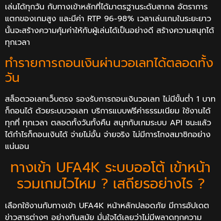
เล่นได้ทุกวัน กับทางเข้าหลักที่ได้มาตรฐานระดับสากล อัตราการ
แตกของเกมสูง และมีค่า RTP 96-98% เวลาเล่นเกมในระยะยาว
นั้นจะสร้างความคุ้มค่าให้กับผู้เล่นได้เป็นอย่างดี สร้างความสนุกได้
ทุกเวลา
ทำรายการถอนเงินผ่านวอเลทได้ตลอดทั้ง
วัน
สล็อตวอเลทเว็บตรง รองรับการถอนเงินวอเลท ไม่มีขั้นต่ำ 1 บาท
ก็ถอนได้ ด้วยระบบวอเลท บริการแบบฟรีค่าธรรมเนียม ใช้งานได้
ทุกที่ ทุกเวลา ตลอดทั้งวันทั้งคืน สนุกกับเกมระบบ API ชนะแล้ว
ได้กำไรก็ถอนเงินได้ จ่ายไม่อั้น จ่ายจริง ไม่มีการโกงสมาชิกอย่าง
แน่นอน
ทางเข้า UFA4K ระบบออโต้ เข้าหน้า
รวมเกมไวไหม ? เสถียรอย่างไร ?
เลือกใช้งานกับทางเข้า UFA4K หน้าหลักปลอดภัย มีการอัปเดต
ข่าวสารต่างๆ อย่างทันสมัย มั่นใจได้เลยว่าไม่มีพลาดทุกความ