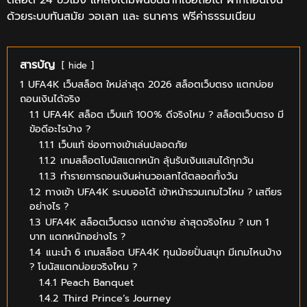
ด้วยระบบทันสมัย วอเลท และ ธนาคาร ฟรีค่าธรรมเนียม
สารบัญ
hide
1
UFA4K เว็บสล็อต ใหม่ล่าสุด 2026 สล็อตเว็บตรง แตกบ่อย
ถอนเงินได้จริง
1.1
UFA4K สล็อต เว็บแท้ 100% ดีจริงไหม ? สล็อตเว็บตรง มี
ข้อดีอะไรบ้าง ?
1.1.1
เว็บแท้ ช่องทางเข้าเล่นปลอดภัย
1.1.2
เกมสล็อตโบนัสแตกหนัก ลุ้นรับเงินแสนได้ทุกวัน
1.1.3
ทำรายการถอนเงินผ่านวอเลทได้ตลอดทั้งวัน
1.2
ทางเข้า UFA4K ระบบออโต้ เข้าหน้ารวมเกมไวไหม ? เสถียร
อย่างไร ?
1.3
UFA4K สล็อตเว็บตรง แตกง่าย ล่าสุดจริงไหม ? เบท 1
บาท แตกหนักอย่างไร ?
1.4
แนะนำ 6 เกมสล็อต UFA4K ทุนน้อยปั่นสนุก มีเกมไหนบ้าง
? โบนัสแตกบ่อยจริงไหม ?
1.4.1
Peach Banquet
1.4.2
Third Prince’s Journey