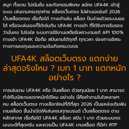
สนุก ทั้งเกม โปรโมชั่น และกิจกรรมพิเศษ สมัคร UFA4K เข้าสู่
ระบบ เล่นเกมครบทุกค่าย สล็อตเว็บตรง ไม่ผ่านเอเย่นต์ 2026
เว็บสล็อตตรง เชื่อถือได้ ทางเข้าเล่น สล็อต ปั่นง่ายด้วยระบบออ
โต้ หรือจะเล่นเองก็ได้เช่นกัน UFA4K ทางเข้า ที่ได้รับการรับรอง
ว่ามั่นคง โปร่งใส ระบบการใช้งานเสถียร์เพราะเกมแท้ API 100%
ทางเข้า UFA4K มือถือ สปินเกมได้ทุกที่ ทุกเวลา ช่องทางอิสระ
ทางการลงทุนและความบันเทิงครบวงจร
UFA4K สล็อตเว็บตรง แตกง่าย
ล่าสุดจริงไหม ? เบท 1 บาท แตกหนัก
อย่างไร ?
การเล่นเกม UFA4K หรือ ปั่นสล็อต ด้วยทุนน้อย 1 บาท สามารถ
ทำให้โบนัสเกมแตกหนักได้ไหม อย่างไร นี่คือคำถามในใจหลายๆ
คน สล็อตเว็บตรง ทางเลือกใหม่ที่ดีที่สุด 2026 เป็นแหล่งเดิมพัน
เกมสล็อต ชั้นนำเปิดให้เล่นครบทุกแบรนด์ เว็บสล็อตตรง ตาม
หลักสากล เชื่อถือได้ UFA4K สล็อต สปิน 1 บาท ด้วยระบบกด
เองจะดีที่สุดครับ และควรเป็น UFA4K เกมสล็อต ที่มีค่า RTP