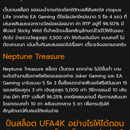
เว็บเกมสล็อต ขอแนะนำเกมท่องโลกใต้ทะเลสีสันสดใส ctopus
Life จากค่าย EA Gaming ดีไซน์แปลกใหม่ขนาด 5 รีล 4 แถว ที่
เล่นเพลินและแจกรางวัลย่อยบ่อยมาก ค่า RTP อยู่ที่ 96.50% มี
ฟีเจอร์ Sticky Wild ที่เจ้าหมึกจะล็อคสัญลักษณ์ไวด์ไว้ให้ในรอบ
ถัดไป จ่ายรางวัลสูงสุด 3,500 เท่า ให้เดินเงินนิ่งๆ แบบคงที่ ไม่
ต้องทบเบท เน้นเก็บกินสะสมยอดไปเรื่อยๆ เดี๋ยวเงินงอกเองครับ
Neptune Treasure
Neptune Treasure สล็อต เว็บตรง แตกง่าย ไม่มีขั้นต่ำ เกม
ระดับตำนานธีมเทพโพไซดอนของค่าย Joker Gaming และ EA
Gaming มาในระบบ 5 รีล 3 ขึ้นชื่อแตกง่ายฟีเจอร์ฟรีสปินแจก 15
รอบพร้อมคูณ 3 เท่า เงินสูงสุด 5,000 เท่า วิธีการชนะมี 10 เส้น
จ่าย มีค่า RTP เฉลี่ยที่ 96.25% เทคนิคสยบเกมนี้ คือการสลับเบท
โดยกดเบทต่ำ 10 ตา สลับเบทกลาง 5 ตา เพื่อกระตุ้นให้
สัญลักษณ์หีบสมบัติหล่นง่าย
ปั่นสล็อต UFA4K อย่างไรให้ได้ถอน