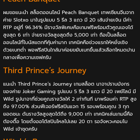
ผมขอแนะนำ สล็อตออนไลน์ Peach Banquet เทพเซียนจีนจาก
ค่าย Slotxo มาในรูปแบบ 5 รีล 3 แถว มี 20 เส้นจ่ายเงิน มีค่า
RTP อยู่ที่ 96.34% มีรางวัลพิเศษคือเกมฟรีพร้อมตัวคูณเองได้
สูงสุด 6 เท่า จ่ายรางวัลสูงสุดถึง 5,000 เท่า ถือเป็นสล็อต
ออนไลน์ที่โบนัสแตกทีคุ้มค่ามาก เทคนิคคือช่วงแรกให้หยั่งเชิง
ด้วยเบทต่ำ พอฟรีสปินใกล้มาค่อยขยับเบทขึ้นแล้วเลือกโหมดปาน
กลางเพื่อความเซฟครับ
Third Prince’s Journey
แนะนำ Third Prince’s Journey เกมสล็อต นาจาปราบมังกร
ของค่าย Joker Gaming รูปแบบ 5 รีล 3 แถว มี 20 เพย์ไลน์ มี
Wild รูปนาจาที่ช่วยคูณรางวัลให้ 2 เท่าทันที มาพร้อมค่า RTP สูง
ถึง 97.00% ส่วนฟีเจอร์ฟรีสปินแจก 15 รอบพร้อมคูณ 3 ทุก
ยอดชนะ ดันรางวัลสูงสุดได้ถึง 9,000 เท่า เทคนิคเล่นเกมนี้คือ
ต้องตื๊อ โดยตั้งออโต้สปินไหลไปเลย 20 ตา รอจังหวะคอมโบ
Wild เข้าชุดครับ