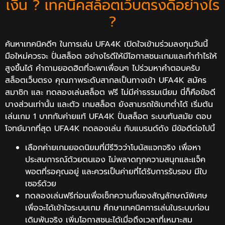
เงิน ? เทคนิคสล็อตเว็บตรงดีอย่างไร
?
ค้นหาเทคนิคดีๆ ในการเล่น UFA4K เปิดใจเข้ามร่วมลงทุนวันนี้
มือใหม่ควรจะ ปั่นสล็อต อย่างไรดีให้มีโอกาสชนะเกมและทำกำไรให้
สูงขึ้นได้ คำถามยอดฮิตที่จะพาเพื่อนๆ ไปร่วมหาคำตอบครับ
สล็อตเว็บตรง คุณภาพระดับสากลเป็นทางเข้า UFA4K สมัคร
สมาชิก และ ทดลองเล่นสล็อต ฟรี ไม่มีค่าธรรมเนียม นี่ก็คือข้อดี
บางส่วนเท่านั้น และตัว เกมสล็อต ยังสามรถใช้เบทต่ำได้ เริ่มต้น
เล่นเกม 1 บาทกับค่ายแท้ UFA4K ปั่นสล็อต ระบบทันสมัย ตอบ
โจทย์มากที่สุด UFA4K ทดลองเล่น กับแบรนด์ดัง มีข้อดีต่อไปนี้
เลือกค่ายเกมยอดนิยมที่มีรีวิวว่าโบนัสแจกจริง เพื่อหา
ประสบการณ์ด้วยตนเอง ไม่พลาดทุกความสนุกและแจ็ค
พอตที่รอคุณอยู่ และควรเป็นค่ายที่ได้รับการรับรอบ มีใบ
เซอร์ด้วย
ทดลองเล่นฟรีก่อนเพื่อเช็กความถี่ของสัญลักษณ์พิเศษ
เพื่อจะได้เข้าใจระบบเกม ศึกษาเทคนิคการเล่นในระบบก่อน
เดิมพันจริง เพิ่มโอกาสชนะได้เมื่อถึงเวลาที่เหมาะสม