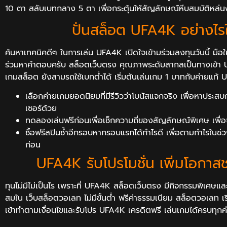
10 ตา สลับเบทกลาง 5 ตา เพื่อกระตุ้นให้สัญลักษณ์หีบสมบัติหล่น
ปั่นสล็อต UFA4K อย่างไรใ
ค้นหาเทคนิคดีๆ ในการเล่น UFA4K เปิดใจเข้ามร่วมลงทุนวันนี้ มือใ
ร่วมหาคำตอบครับ สล็อตเว็บตรง คุณภาพระดับสากลเป็นทางเข้า UFA4
เกมสล็อต ยังสามรถใช้เบทต่ำได้ เริ่มต้นเล่นเกม 1 บาทกับค่ายแท้
เลือกค่ายเกมยอดนิยมที่มีรีวิวว่าโบนัสแจกจริง เพื่อหาประ
เซอร์ด้วย
ทดลองเล่นฟรีก่อนเพื่อเช็กความถี่ของสัญลักษณ์พิเศษ เพื่อจ
ซื้อฟรีสปินซ้ำอีกรอบหากรอบแรกได้กำไรดี เพื่อตามกำไรในช่วงแ
ก่อน
UFA4K รับโปรโมชั่น เพิ่มโอกาส
ทุนไม่มีไม่เป็นไร เพราะที่ UFA4K สล็อตเว็บตรง มีกิจกรรมพิเศษแล
สมใน เว็บสล็อตวอเลท ไม่มีขั้นต่ำ ฟรีค่าธรรมเนียม สล็อตวอเลท เ
เข้าทำตามเงื่อนไขและรับโปร UFA4K เครดิตฟรี เล่นเกมได้ครบทุกค่าย 