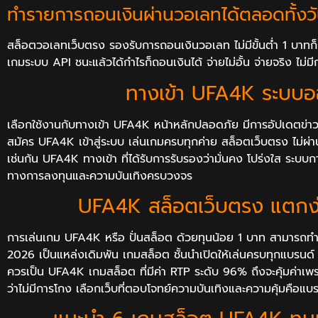
ทำรายการถอนเงินผ่านวอเลทได้ตลอดทั้งว
สล็อตวอเลทเว็บตรง รองรับการถอนเงินวอเลท ไม่มีขั้นต่ำ 1 บาทก็ถ
เกมระบบ API ชนะแล้วได้กำไรก็ถอนเงินได้ จ่ายไม่อั้น จ่ายจริง ไม
ทางเข้า UFA4K ระบบออโ
เลือกใช้งานกับทางเข้า UFA4K หน้าหลักปลอดภัย มีการอัปเดตข่าวส
สมัคร UFA4K เข้าสู่ระบบ เล่นเกมครบทุกค่าย สล็อตเว็บตรง ไม่ผ่าน
เช่นกัน UFA4K ทางเข้า ที่ได้รับการรับรองว่ามั่นคง โปร่งใส ระบ
ทางการลงทุนและความบันเทิงครบวงจร
UFA4K สล็อตเว็บตรง แตกง่า
การเล่นเกม UFA4K หรือ ปั่นสล็อต ด้วยทุนน้อย 1 บาท สามารถทำให
2026 เป็นแหล่งเดิมพัน เกมสล็อต ชั้นนำเปิดให้เล่นครบทุกแบรนด
ควรเป็น UFA4K เกมสล็อต ที่มีค่า RTP ระดับ 96% ถึงจะคุ้มค่าเพราะไ
ว่าไม่มีการโกง เลือกเว็บที่ตอบโจทย์ความบันเทิงและความคุ้มคือแบรนด