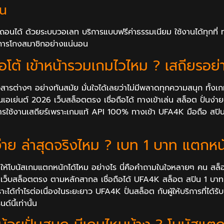
ัน
อนได้ ด้วยระบบวอเลท บริการแบบฟรีค่าธรรมเนียม ใช้งานได้ทุกที่ ทุ
่มีการโกงสมาชิกอย่างแน่นอน
ต้ เข้าหน้ารวมเกมไวไหม ? เสถียรอย่
ารต่างๆ อย่างทันสมัย มั่นใจได้เลยว่าไม่มีพลาดทุกความสนุก ทั้งเก
เอเย่นต์ 2026 เว็บสล็อตตรง เชื่อถือได้ ทางเข้าเล่น สล็อต ปั่นง่าย
บการใช้งานเสถียร์เพราะเกมแท้ API 100% ทางเข้า UFA4K มือถือ สปินเ
ย ล่าสุดจริงไหม ? เบท 1 บาท แตกหน
้โบนัสเกมแตกหนักได้ไหม อย่างไร นี่คือคำถามในใจหลายๆ คน สล็อตเ
์ เว็บสล็อตตรง ตามหลักสากล เชื่อถือได้ UFA4K สล็อต สปิน 1 บาท
ด้กำไรต่อเนื่องในระยะยาว UFA4K ปั่นสล็อต กับผู้ให้บริการที่ได้รับ
์นี้เท่านั้น