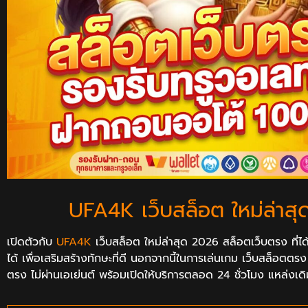
UFA4K เว็บสล็อต ใหม่ล่าส
เปิดตัวกับ
UFA4K
เว็บสล็อต ใหม่ล่าสุด 2026 สล็อตเว็บตรง ท
ได้ เพื่อเสริมสร้างทักษะที่ดี นอกจากนี้ในการเล่นเกม เว็บสล็อต
ตรง ไม่ผ่านเอเย่นต์ พร้อมเปิดให้บริการตลอด 24 ชั่วโมง แหล่งเดิ