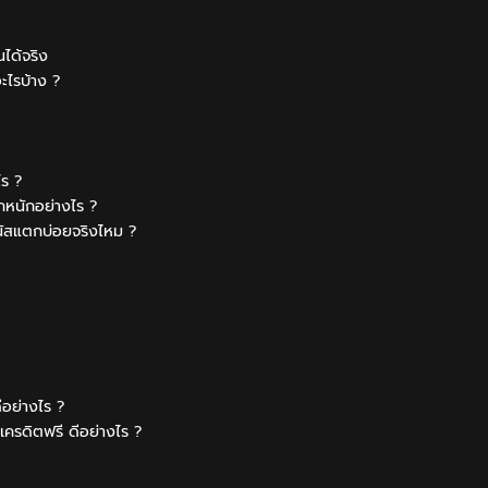
ได้จริง
ะไรบ้าง ?
ไร ?
กหนักอย่างไร ?
นัสแตกบ่อยจริงไหม ?
ีอย่างไร ?
ครดิตฟรี ดีอย่างไร ?