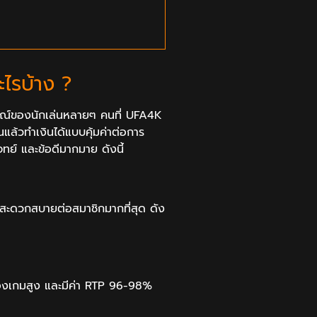
ไรบ้าง ?
การณ์ของนักเล่นหลายๆ คนที่ UFA4K
แล้วทำเงินได้แบบคุ้มค่าต่อการ
ทย์ และข้อดีมากมาย ดังนี้
ามสะดวกสบายต่อสมาชิกมากที่สุด ดัง
กของเกมสูง และมีค่า RTP 96-98%