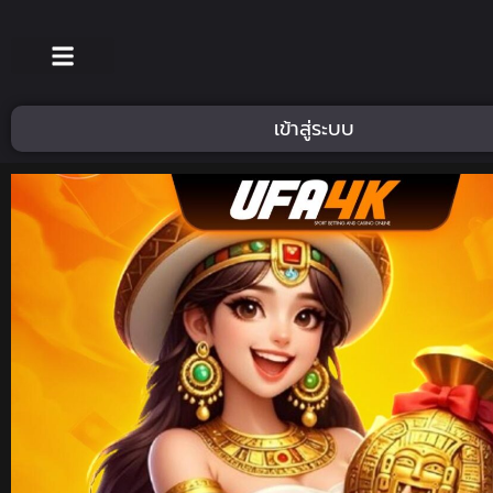
เข้าสู่ระบบ