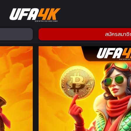
สมัครสมาชิ