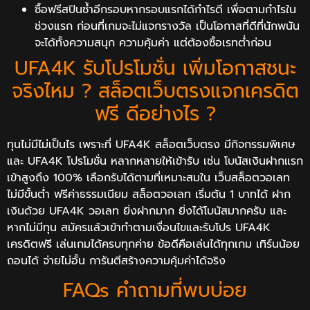
ซื้อฟรีสปินซ้ำอีกรอบหากรอบแรกได้กำไรดี เพื่อตามกำไรใน
ช่วงแรก ก่อนที่เกมจะไม่แจกรางวัล เป็นโอกาสที่ดีที่นักพนัน
จะได้ทั้งความสนุก ความคุ้มค่า แต่ต้องซื้อเรทต่ำก่อน
UFA4K รับโปรโมชั่น เพิ่มโอกาสชนะ
จริงไหม ? สล็อตเว็บตรงแจกเครดิต
ฟรี ดีอย่างไร ?
ทุนไม่มีไม่เป็นไร เพราะที่ UFA4K สล็อตเว็บตรง มีกิจกรรมพิเศษ
และ UFA4K โปรโมชั่น หลากหลายให้เข้ารับ เช่น โบนัสเงินฝากแรก
เข้าสูงถึง 100% เลือกรับได้ตามที่เหมาะสมใน เว็บสล็อตวอเลท
ไม่มีขั้นต่ำ ฟรีค่าธรรมเนียม สล็อตวอเลท เริ่มต้น 1 บาทได้ ฝาก
เงินด้วย UFA4K วอเลท ยิ่งฝากมาก ยิ่งได้โบนัสมากครับ และ
หากไม่มีทุน สมัครแล้วเข้าทำตามเงื่อนไขและรับโปร UFA4K
เครดิตฟรี เล่นเกมได้ครบทุกค่าย ข้อดีคือเล่นได้ทุกเกม เทิร์นน้อย
ถอนได้ จ่ายไม่อั้น การันตีสร้างความคุ้มค่าได้จริง
FAQs คำถามที่พบบ่อย