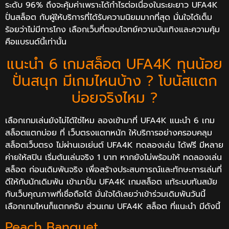
ระดับ 96% ถึงจะคุ้มค่าเพราะได้กำไรต่อเนื่องในระยะยาว UFA4K
ปั่นสล็อต กับผู้ให้บริการที่ได้รับความนิยมมากที่สุด มั่นใจได้เต็ม
ร้อยว่าไม่มีการโกง เลือกเว็บที่ตอบโจทย์ความบันเทิงและความคุ้ม
คือแบรนด์นี้เท่านั้น
แนะนำ 6 เกมสล็อต UFA4K ทุนน้อย
ปั่นสนุก มีเกมไหนบ้าง ? โบนัสแตก
บ่อยจริงไหม ?
เลือกเกมเล่นยังไม่ได้ใช่ไหม ลองเข้ามาที่ UFA4K แนะนำ 6 เกม
สล็อตแตกบ่อย ที่ เว็บตรงแตกหนัก ให้บริการอย่างครอบคลุม
สล็อตเว็บตรง ไม่ผ่านเอเย่นต์ UFA4K ทดลองเล่น ได้ฟรี มีหลาย
ค่ายให้สปิน เริ่มต้นเล่นจริง 1 บาท หากยังไม่พร้อมให้ ทดลองเล่น
สล็อต ก่อนเดิมพันจริง เพื่อสร้างประสบการณ์และทักษะการเล่นที่
ดีให้กับนักเดิมพัน เข้ามาปั่น UFA4K เกมสล็อต แท้ระบบทันสมัย
กับเว็บคุณภาพที่เชื่อถือได้ มั่นใจได้เลยว่าเข้าร่วมเดิมพันวันนี้
เลือกเกมไหนก็แตกครับ ส่วนเกม UFA4K สล็อต ที่แนะนำ มีดังนี้
Peach Banquet