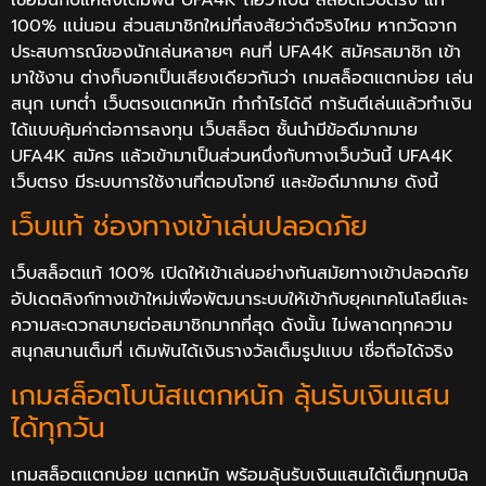
100% แน่นอน ส่วนสมาชิกใหม่ที่สงสัยว่าดีจริงไหม หากวัดจาก
ประสบการณ์ของนักเล่นหลายๆ คนที่ UFA4K สมัครสมาชิก เข้า
มาใช้งาน ต่างก็บอกเป็นเสียงเดียวกันว่า เกมสล็อตแตกบ่อย เล่น
สนุก เบทต่ำ เว็บตรงแตกหนัก ทำกำไรได้ดี การันตีเล่นแล้วทำเงิน
ได้แบบคุ้มค่าต่อการลงทุน เว็บสล็อต ชั้นนำมีข้อดีมากมาย
UFA4K สมัคร แล้วเข้ามาเป็นส่วนหนึ่งกับทางเว็บวันนี้ UFA4K
เว็บตรง มีระบบการใช้งานที่ตอบโจทย์ และข้อดีมากมาย ดังนี้
เว็บแท้ ช่องทางเข้าเล่นปลอดภัย
เว็บสล็อตแท้ 100% เปิดให้เข้าเล่นอย่างทันสมัยทางเข้าปลอดภัย
อัปเดตลิงก์ทางเข้าใหม่เพื่อพัฒนาระบบให้เข้ากับยุคเทคโนโลยีและ
ความสะดวกสบายต่อสมาชิกมากที่สุด ดังนั้น ไม่พลาดทุกความ
สนุกสนานเต็มที่ เดิมพันได้เงินรางวัลเต็มรูปแบบ เชื่อถือได้จริง
เกมสล็อตโบนัสแตกหนัก ลุ้นรับเงินแสน
ได้ทุกวัน
เกมสล็อตแตกบ่อย แตกหนัก พร้อมลุ้นรับเงินแสนได้เต็มทุกบบิล