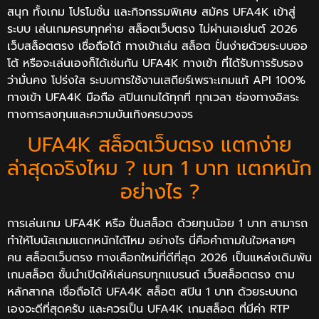
สนุก ทั้งเกม โปรโมชั่น และกิจกรรมพิเศษ สมัคร UFA4K เข้าสู่
ระบบ เล่นเกมครบทุกค่าย สล็อตเว็บตรง ไม่ผ่านเอเย่นต์ 2026
เว็บสล็อตตรง เชื่อถือได้ ทางเข้าเล่น สล็อต ปั่นง่ายด้วยระบบออ
โต้ หรือจะเล่นเองก็ได้เช่นกัน UFA4K ทางเข้า ที่ได้รับการรับรอง
ว่ามั่นคง โปร่งใส ระบบการใช้งานเสถียร์เพราะเกมแท้ API 100%
ทางเข้า UFA4K มือถือ สปินเกมได้ทุกที่ ทุกเวลา ช่องทางอิสระ
ทางการลงทุนและความบันเทิงครบวงจร
UFA4K สล็อตเว็บตรง แตกง่าย
ล่าสุดจริงไหม ? เบท 1 บาท แตกหนัก
อย่างไร ?
การเล่นเกม UFA4K หรือ ปั่นสล็อต ด้วยทุนน้อย 1 บาท สามารถ
ทำให้โบนัสเกมแตกหนักได้ไหม อย่างไร นี่คือคำถามในใจหลายๆ
คน สล็อตเว็บตรง ทางเลือกใหม่ที่ดีที่สุด 2026 เป็นแหล่งเดิมพัน
เกมสล็อต ชั้นนำเปิดให้เล่นครบทุกแบรนด์ เว็บสล็อตตรง ตาม
หลักสากล เชื่อถือได้ UFA4K สล็อต สปิน 1 บาท ด้วยระบบกด
เองจะดีที่สุดครับ และควรเป็น UFA4K เกมสล็อต ที่มีค่า RTP