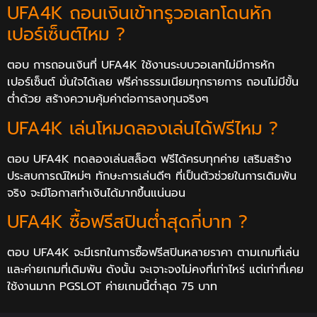
UFA4K ถอนเงินเข้าทรูวอเลทโดนหัก
เปอร์เซ็นต์ไหม ?
ตอบ การถอนเงินที่ UFA4K ใช้งานระบบวอเลทไม่มีการหัก
เปอร์เซ็นต์ มั่นใจได้เลย ฟรีค่าธรรมเนียมทุกรายการ ถอนไม่มีขั้น
ต่ำด้วย สร้างความคุ้มค่าต่อการลงทุนจริงๆ
UFA4K เล่นโหมดลองเล่นได้ฟรีไหม ?
ตอบ UFA4K ทดลองเล่นสล็อต ฟรีได้ครบทุกค่าย เสริมสร้าง
ประสบการณ์ใหม่ๆ ทักษะการเล่นดีๆ ที่เป็นตัวช่วยในการเดิมพัน
จริง จะมีโอกาสทำเงินได้มากขึ้นแน่นอน
UFA4K ซื้อฟรีสปินต่ำสุดกี่บาท ?
ตอบ UFA4K จะมีเรทในการซื้อฟรีสปินหลายราคา ตามเกมที่เล่น
และค่ายเกมที่เดิมพัน ดังนั้น จะเจาะจงไม่คงที่เท่าไหร่ แต่เท่าที่เคย
ใช้งานมาก PGSLOT ค่ายเกมนี้ต่ำสุด 75 บาท