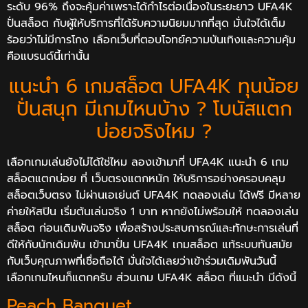
ระดับ 96% ถึงจะคุ้มค่าเพราะได้กำไรต่อเนื่องในระยะยาว UFA4K
ปั่นสล็อต กับผู้ให้บริการที่ได้รับความนิยมมากที่สุด มั่นใจได้เต็ม
ร้อยว่าไม่มีการโกง เลือกเว็บที่ตอบโจทย์ความบันเทิงและความคุ้ม
คือแบรนด์นี้เท่านั้น
แนะนำ 6 เกมสล็อต UFA4K ทุนน้อย
ปั่นสนุก มีเกมไหนบ้าง ? โบนัสแตก
บ่อยจริงไหม ?
เลือกเกมเล่นยังไม่ได้ใช่ไหม ลองเข้ามาที่ UFA4K แนะนำ 6 เกม
สล็อตแตกบ่อย ที่ เว็บตรงแตกหนัก ให้บริการอย่างครอบคลุม
สล็อตเว็บตรง ไม่ผ่านเอเย่นต์ UFA4K ทดลองเล่น ได้ฟรี มีหลาย
ค่ายให้สปิน เริ่มต้นเล่นจริง 1 บาท หากยังไม่พร้อมให้ ทดลองเล่น
สล็อต ก่อนเดิมพันจริง เพื่อสร้างประสบการณ์และทักษะการเล่นที่
ดีให้กับนักเดิมพัน เข้ามาปั่น UFA4K เกมสล็อต แท้ระบบทันสมัย
กับเว็บคุณภาพที่เชื่อถือได้ มั่นใจได้เลยว่าเข้าร่วมเดิมพันวันนี้
เลือกเกมไหนก็แตกครับ ส่วนเกม UFA4K สล็อต ที่แนะนำ มีดังนี้
Peach Banquet