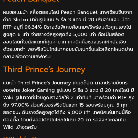
ผมขอแนะนำ สล็อตออนไลน์ Peach Banquet เทพเซียนจีนจาก
ค่าย Slotxo มาในรูปแบบ 5 รีล 3 แถว มี 20 เส้นจ่ายเงิน มีค่า
RTP อยู่ที่ 96.34% มีรางวัลพิเศษคือเกมฟรีพร้อมตัวคูณเองได้
สูงสุด 6 เท่า จ่ายรางวัลสูงสุดถึง 5,000 เท่า ถือเป็นสล็อต
ออนไลน์ที่โบนัสแตกทีคุ้มค่ามาก เทคนิคคือช่วงแรกให้หยั่งเชิง
ด้วยเบทต่ำ พอฟรีสปินใกล้มาค่อยขยับเบทขึ้นแล้วเลือกโหมดปาน
กลางเพื่อความเซฟครับ
Third Prince’s Journey
แนะนำ Third Prince’s Journey เกมสล็อต นาจาปราบมังกร
ของค่าย Joker Gaming รูปแบบ 5 รีล 3 แถว มี 20 เพย์ไลน์ มี
Wild รูปนาจาที่ช่วยคูณรางวัลให้ 2 เท่าทันที มาพร้อมค่า RTP สูง
ถึง 97.00% ส่วนฟีเจอร์ฟรีสปินแจก 15 รอบพร้อมคูณ 3 ทุก
ยอดชนะ ดันรางวัลสูงสุดได้ถึง 9,000 เท่า เทคนิคเล่นเกมนี้คือ
ต้องตื๊อ โดยตั้งออโต้สปินไหลไปเลย 20 ตา รอจังหวะคอมโบ
Wild เข้าชุดครับ