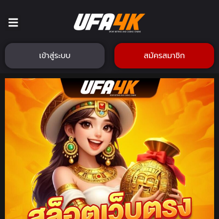
เข้าสู่ระบบ
สมัครสมาชิก