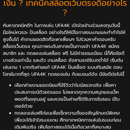
เงิน ? เทคนิคสล็อตเว็บตรงดีอย่างไร
?
ค้นหาเทคนิคดีๆ ในการเล่น UFA4K เปิดใจเข้ามร่วมลงทุนวันนี้
มือใหม่ควรจะ ปั่นสล็อต อย่างไรดีให้มีโอกาสชนะเกมและทำกำไรให้
สูงขึ้นได้ คำถามยอดฮิตที่จะพาเพื่อนๆ ไปร่วมหาคำตอบครับ
สล็อตเว็บตรง คุณภาพระดับสากลเป็นทางเข้า UFA4K สมัคร
สมาชิก และ ทดลองเล่นสล็อต ฟรี ไม่มีค่าธรรมเนียม นี่ก็คือข้อดี
บางส่วนเท่านั้น และตัว เกมสล็อต ยังสามรถใช้เบทต่ำได้ เริ่มต้น
เล่นเกม 1 บาทกับค่ายแท้ UFA4K ปั่นสล็อต ระบบทันสมัย ตอบ
โจทย์มากที่สุด UFA4K ทดลองเล่น กับแบรนด์ดัง มีข้อดีต่อไปนี้
เลือกค่ายเกมยอดนิยมที่มีรีวิวว่าโบนัสแจกจริง เพื่อหา
ประสบการณ์ด้วยตนเอง ไม่พลาดทุกความสนุกและแจ็ค
พอตที่รอคุณอยู่ และควรเป็นค่ายที่ได้รับการรับรอบ มีใบ
เซอร์ด้วย
ทดลองเล่นฟรีก่อนเพื่อเช็กความถี่ของสัญลักษณ์พิเศษ
เพื่อจะได้เข้าใจระบบเกม ศึกษาเทคนิคการเล่นในระบบก่อน
เดิมพันจริง เพิ่มโอกาสชนะได้เมื่อถึงเวลาที่เหมาะสม