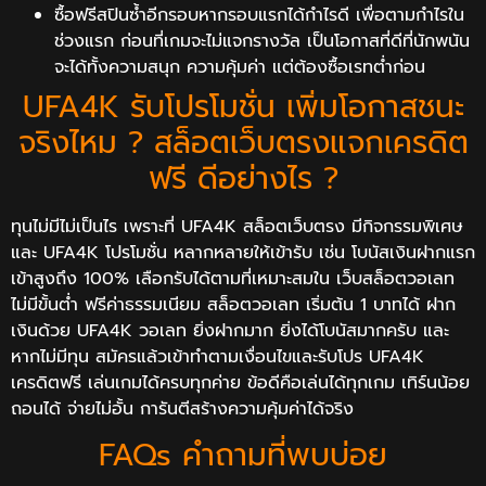
ซื้อฟรีสปินซ้ำอีกรอบหากรอบแรกได้กำไรดี เพื่อตามกำไรใน
ช่วงแรก ก่อนที่เกมจะไม่แจกรางวัล เป็นโอกาสที่ดีที่นักพนัน
จะได้ทั้งความสนุก ความคุ้มค่า แต่ต้องซื้อเรทต่ำก่อน
UFA4K รับโปรโมชั่น เพิ่มโอกาสชนะ
จริงไหม ? สล็อตเว็บตรงแจกเครดิต
ฟรี ดีอย่างไร ?
ทุนไม่มีไม่เป็นไร เพราะที่ UFA4K สล็อตเว็บตรง มีกิจกรรมพิเศษ
และ UFA4K โปรโมชั่น หลากหลายให้เข้ารับ เช่น โบนัสเงินฝากแรก
เข้าสูงถึง 100% เลือกรับได้ตามที่เหมาะสมใน เว็บสล็อตวอเลท
ไม่มีขั้นต่ำ ฟรีค่าธรรมเนียม สล็อตวอเลท เริ่มต้น 1 บาทได้ ฝาก
เงินด้วย UFA4K วอเลท ยิ่งฝากมาก ยิ่งได้โบนัสมากครับ และ
หากไม่มีทุน สมัครแล้วเข้าทำตามเงื่อนไขและรับโปร UFA4K
เครดิตฟรี เล่นเกมได้ครบทุกค่าย ข้อดีคือเล่นได้ทุกเกม เทิร์นน้อย
ถอนได้ จ่ายไม่อั้น การันตีสร้างความคุ้มค่าได้จริง
FAQs คำถามที่พบบ่อย