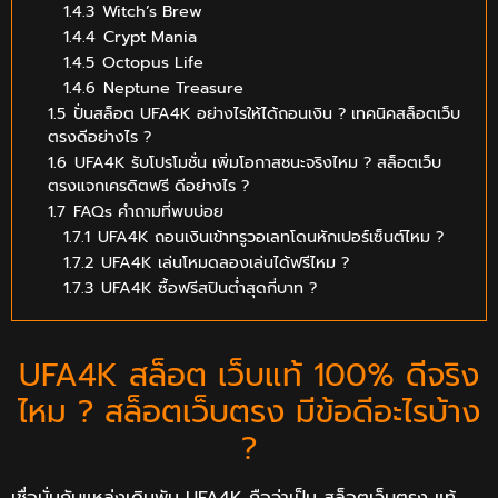
1.4.3
Witch’s Brew
1.4.4
Crypt Mania
1.4.5
Octopus Life
1.4.6
Neptune Treasure
1.5
ปั่นสล็อต UFA4K อย่างไรให้ได้ถอนเงิน ? เทคนิคสล็อตเว็บ
ตรงดีอย่างไร ?
1.6
UFA4K รับโปรโมชั่น เพิ่มโอกาสชนะจริงไหม ? สล็อตเว็บ
ตรงแจกเครดิตฟรี ดีอย่างไร ?
1.7
FAQs คำถามที่พบบ่อย
1.7.1
UFA4K ถอนเงินเข้าทรูวอเลทโดนหักเปอร์เซ็นต์ไหม ?
1.7.2
UFA4K เล่นโหมดลองเล่นได้ฟรีไหม ?
1.7.3
UFA4K ซื้อฟรีสปินต่ำสุดกี่บาท ?
UFA4K สล็อต เว็บแท้ 100% ดีจริง
ไหม ? สล็อตเว็บตรง มีข้อดีอะไรบ้าง
?
เชื่อมั่นกับแหล่งเดิมพัน UFA4K ถือว่าเป็น สล็อตเว็บตรง แท้