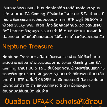
เว็บเกมสล็อต ขอแนะนำเกมท่องโลกใต้ทะเลสีสันสดใส ctopus
Life จากค่าย EA Gaming ดีไซน์แปลกใหม่ขนาด 5 รีล 4 แถว ที่
เล่นเพลินและแจกรางวัลย่อยบ่อยมาก ค่า RTP อยู่ที่ 96.50% มี
ฟีเจอร์ Sticky Wild ที่เจ้าหมึกจะล็อคสัญลักษณ์ไวด์ไว้ให้ในรอบ
ถัดไป จ่ายรางวัลสูงสุด 3,500 เท่า ให้เดินเงินนิ่งๆ แบบคงที่ ไม่
ต้องทบเบท เน้นเก็บกินสะสมยอดไปเรื่อยๆ เดี๋ยวเงินงอกเองครับ
Neptune Treasure
Neptune Treasure สล็อต เว็บตรง แตกง่าย ไม่มีขั้นต่ำ เกม
ระดับตำนานธีมเทพโพไซดอนของค่าย Joker Gaming และ EA
Gaming มาในระบบ 5 รีล 3 ขึ้นชื่อแตกง่ายฟีเจอร์ฟรีสปินแจก 15
รอบพร้อมคูณ 3 เท่า เงินสูงสุด 5,000 เท่า วิธีการชนะมี 10 เส้น
จ่าย มีค่า RTP เฉลี่ยที่ 96.25% เทคนิคสยบเกมนี้ คือการสลับเบท
โดยกดเบทต่ำ 10 ตา สลับเบทกลาง 5 ตา เพื่อกระตุ้นให้
สัญลักษณ์หีบสมบัติหล่นง่าย
ปั่นสล็อต UFA4K อย่างไรให้ได้ถอน