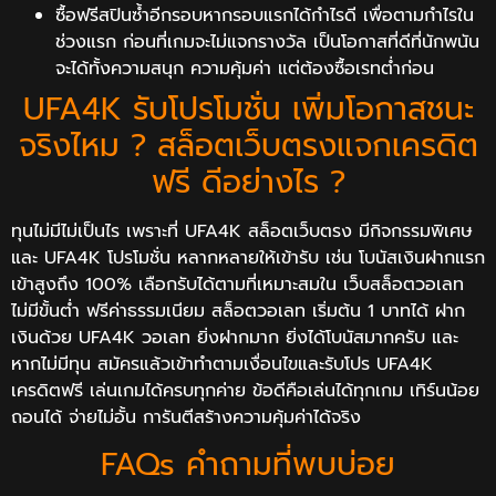
ซื้อฟรีสปินซ้ำอีกรอบหากรอบแรกได้กำไรดี เพื่อตามกำไรใน
ช่วงแรก ก่อนที่เกมจะไม่แจกรางวัล เป็นโอกาสที่ดีที่นักพนัน
จะได้ทั้งความสนุก ความคุ้มค่า แต่ต้องซื้อเรทต่ำก่อน
UFA4K รับโปรโมชั่น เพิ่มโอกาสชนะ
จริงไหม ? สล็อตเว็บตรงแจกเครดิต
ฟรี ดีอย่างไร ?
ทุนไม่มีไม่เป็นไร เพราะที่ UFA4K สล็อตเว็บตรง มีกิจกรรมพิเศษ
และ UFA4K โปรโมชั่น หลากหลายให้เข้ารับ เช่น โบนัสเงินฝากแรก
เข้าสูงถึง 100% เลือกรับได้ตามที่เหมาะสมใน เว็บสล็อตวอเลท
ไม่มีขั้นต่ำ ฟรีค่าธรรมเนียม สล็อตวอเลท เริ่มต้น 1 บาทได้ ฝาก
เงินด้วย UFA4K วอเลท ยิ่งฝากมาก ยิ่งได้โบนัสมากครับ และ
หากไม่มีทุน สมัครแล้วเข้าทำตามเงื่อนไขและรับโปร UFA4K
เครดิตฟรี เล่นเกมได้ครบทุกค่าย ข้อดีคือเล่นได้ทุกเกม เทิร์นน้อย
ถอนได้ จ่ายไม่อั้น การันตีสร้างความคุ้มค่าได้จริง
FAQs คำถามที่พบบ่อย