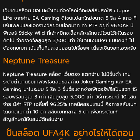
เว็บเกมสล็อต ขอแนะนำเกมท่องโลกใต้ทะเลสีสันสดใส ctopus
Life จากค่าย EA Gaming ดีไซน์แปลกใหม่ขนาด 5 รีล 4 แถว ที่
เล่นเพลินและแจกรางวัลย่อยบ่อยมาก ค่า RTP อยู่ที่ 96.50% มี
ฟีเจอร์ Sticky Wild ที่เจ้าหมึกจะล็อคสัญลักษณ์ไวด์ไว้ให้ในรอบ
ถัดไป จ่ายรางวัลสูงสุด 3,500 เท่า ให้เดินเงินนิ่งๆ แบบคงที่ ไม่
ต้องทบเบท เน้นเก็บกินสะสมยอดไปเรื่อยๆ เดี๋ยวเงินงอกเองครับ
Neptune Treasure
Neptune Treasure สล็อต เว็บตรง แตกง่าย ไม่มีขั้นต่ำ เกม
ระดับตำนานธีมเทพโพไซดอนของค่าย Joker Gaming และ EA
Gaming มาในระบบ 5 รีล 3 ขึ้นชื่อแตกง่ายฟีเจอร์ฟรีสปินแจก 15
รอบพร้อมคูณ 3 เท่า เงินสูงสุด 5,000 เท่า วิธีการชนะมี 10 เส้น
จ่าย มีค่า RTP เฉลี่ยที่ 96.25% เทคนิคสยบเกมนี้ คือการสลับเบท
โดยกดเบทต่ำ 10 ตา สลับเบทกลาง 5 ตา เพื่อกระตุ้นให้
สัญลักษณ์หีบสมบัติหล่นง่าย
ปั่นสล็อต UFA4K อย่างไรให้ได้ถอน