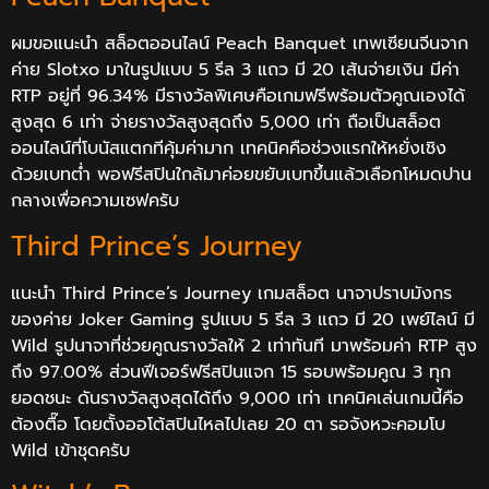
ผมขอแนะนำ สล็อตออนไลน์ Peach Banquet เทพเซียนจีนจาก
ค่าย Slotxo มาในรูปแบบ 5 รีล 3 แถว มี 20 เส้นจ่ายเงิน มีค่า
RTP อยู่ที่ 96.34% มีรางวัลพิเศษคือเกมฟรีพร้อมตัวคูณเองได้
สูงสุด 6 เท่า จ่ายรางวัลสูงสุดถึง 5,000 เท่า ถือเป็นสล็อต
ออนไลน์ที่โบนัสแตกทีคุ้มค่ามาก เทคนิคคือช่วงแรกให้หยั่งเชิง
ด้วยเบทต่ำ พอฟรีสปินใกล้มาค่อยขยับเบทขึ้นแล้วเลือกโหมดปาน
กลางเพื่อความเซฟครับ
Third Prince’s Journey
แนะนำ Third Prince’s Journey เกมสล็อต นาจาปราบมังกร
ของค่าย Joker Gaming รูปแบบ 5 รีล 3 แถว มี 20 เพย์ไลน์ มี
Wild รูปนาจาที่ช่วยคูณรางวัลให้ 2 เท่าทันที มาพร้อมค่า RTP สูง
ถึง 97.00% ส่วนฟีเจอร์ฟรีสปินแจก 15 รอบพร้อมคูณ 3 ทุก
ยอดชนะ ดันรางวัลสูงสุดได้ถึง 9,000 เท่า เทคนิคเล่นเกมนี้คือ
ต้องตื๊อ โดยตั้งออโต้สปินไหลไปเลย 20 ตา รอจังหวะคอมโบ
Wild เข้าชุดครับ