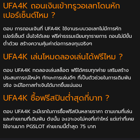
UFA4K ถอนเงินเข้าทรูวอเลทโดนหัก
เปอร์เซ็นต์ไหม ?
ตอบ การถอนเงินที่ UFA4K ใช้งานระบบวอเลทไม่มีการหัก
เปอร์เซ็นต์ มั่นใจได้เลย ฟรีค่าธรรมเนียมทุกรายการ ถอนไม่มีขั้น
ต่ำด้วย สร้างความคุ้มค่าต่อการลงทุนจริงๆ
UFA4K เล่นโหมดลองเล่นได้ฟรีไหม ?
ตอบ UFA4K ทดลองเล่นสล็อต ฟรีได้ครบทุกค่าย เสริมสร้าง
ประสบการณ์ใหม่ๆ ทักษะการเล่นดีๆ ที่เป็นตัวช่วยในการเดิมพัน
จริง จะมีโอกาสทำเงินได้มากขึ้นแน่นอน
UFA4K ซื้อฟรีสปินต่ำสุดกี่บาท ?
ตอบ UFA4K จะมีเรทในการซื้อฟรีสปินหลายราคา ตามเกมที่เล่น
และค่ายเกมที่เดิมพัน ดังนั้น จะเจาะจงไม่คงที่เท่าไหร่ แต่เท่าที่เคย
ใช้งานมาก PGSLOT ค่ายเกมนี้ต่ำสุด 75 บาท