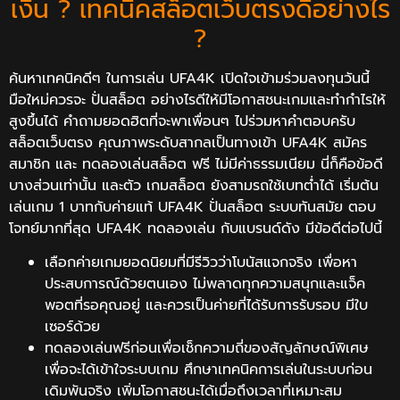
เงิน ? เทคนิคสล็อตเว็บตรงดีอย่างไร
?
ค้นหาเทคนิคดีๆ ในการเล่น UFA4K เปิดใจเข้ามร่วมลงทุนวันนี้
มือใหม่ควรจะ ปั่นสล็อต อย่างไรดีให้มีโอกาสชนะเกมและทำกำไรให้
สูงขึ้นได้ คำถามยอดฮิตที่จะพาเพื่อนๆ ไปร่วมหาคำตอบครับ
สล็อตเว็บตรง คุณภาพระดับสากลเป็นทางเข้า UFA4K สมัคร
สมาชิก และ ทดลองเล่นสล็อต ฟรี ไม่มีค่าธรรมเนียม นี่ก็คือข้อดี
บางส่วนเท่านั้น และตัว เกมสล็อต ยังสามรถใช้เบทต่ำได้ เริ่มต้น
เล่นเกม 1 บาทกับค่ายแท้ UFA4K ปั่นสล็อต ระบบทันสมัย ตอบ
โจทย์มากที่สุด UFA4K ทดลองเล่น กับแบรนด์ดัง มีข้อดีต่อไปนี้
เลือกค่ายเกมยอดนิยมที่มีรีวิวว่าโบนัสแจกจริง เพื่อหา
ประสบการณ์ด้วยตนเอง ไม่พลาดทุกความสนุกและแจ็ค
พอตที่รอคุณอยู่ และควรเป็นค่ายที่ได้รับการรับรอบ มีใบ
เซอร์ด้วย
ทดลองเล่นฟรีก่อนเพื่อเช็กความถี่ของสัญลักษณ์พิเศษ
เพื่อจะได้เข้าใจระบบเกม ศึกษาเทคนิคการเล่นในระบบก่อน
เดิมพันจริง เพิ่มโอกาสชนะได้เมื่อถึงเวลาที่เหมาะสม