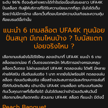
ระดับ 96% ถึงจะคุ้มค่าเพราะได้กำไรต่อเนื่องในระยะยาว UFA4K
ปั่นสล็อต กับผู้ให้บริการที่ได้รับความนิยมมากที่สุด มั่นใจได้เต็ม
ร้อยว่าไม่มีการโกง เลือกเว็บที่ตอบโจทย์ความบันเทิงและความคุ้ม
คือแบรนด์นี้เท่านั้น
แนะนำ 6 เกมสล็อต UFA4K ทุนน้อย
ปั่นสนุก มีเกมไหนบ้าง ? โบนัสแตก
บ่อยจริงไหม ?
เลือกเกมเล่นยังไม่ได้ใช่ไหม ลองเข้ามาที่ UFA4K แนะนำ 6 เกม
สล็อตแตกบ่อย ที่ เว็บตรงแตกหนัก ให้บริการอย่างครอบคลุม
สล็อตเว็บตรง ไม่ผ่านเอเย่นต์ UFA4K ทดลองเล่น ได้ฟรี มีหลาย
ค่ายให้สปิน เริ่มต้นเล่นจริง 1 บาท หากยังไม่พร้อมให้ ทดลองเล่น
สล็อต ก่อนเดิมพันจริง เพื่อสร้างประสบการณ์และทักษะการเล่นที่
ดีให้กับนักเดิมพัน เข้ามาปั่น UFA4K เกมสล็อต แท้ระบบทันสมัย
กับเว็บคุณภาพที่เชื่อถือได้ มั่นใจได้เลยว่าเข้าร่วมเดิมพันวันนี้
เลือกเกมไหนก็แตกครับ ส่วนเกม UFA4K สล็อต ที่แนะนำ มีดังนี้
Peach Banquet