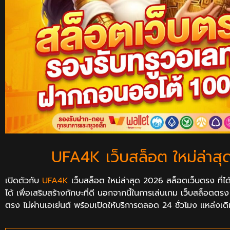
UFA4K เว็บสล็อต ใหม่ล่าส
เปิดตัวกับ
UFA4K
เว็บสล็อต ใหม่ล่าสุด 2026 สล็อตเว็บตรง ท
ได้ เพื่อเสริมสร้างทักษะที่ดี นอกจากนี้ในการเล่นเกม เว็บสล็อต
ตรง ไม่ผ่านเอเย่นต์ พร้อมเปิดให้บริการตลอด 24 ชั่วโมง แหล่งเดิ