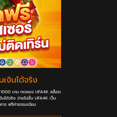
เงินได้จริง
0 – 1000 เกม ทดลอง UFA4K สล็อต
นได้จริง จ่ายไม่อั้น UFA4K เว็บ
าคาร ฟรีค่าธรรมเนียม