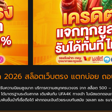
ุด 2026 สล็อตเว็บตรง แตกบ่อย ถอน
ี่ได้รับความนิยมสูงมาก บริการความสนุกครบวงจร จาก สล็อต 50
ตรง ได้มาตรฐานระดับสากล เดิมพันกับ UFA4K ทางเข้า โบนัสแตกถอนเงิ
มพันชั้นนำที่เชื่อถือได้ ฝากถอนเงินด้วยระบบทันสมัย วอเลท และ ธน