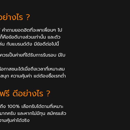
อย่างไร ?
ด้ คำถามยอดฮิตที่จะพาเพื่อนๆ ไป
ือข้อดีบางส่วนเท่านั้น และตัว
 กับแบรนด์ดัง มีข้อดีต่อไปนี้
รเป็นค่ายที่ได้รับการรับรอบ มีใบ
อกาสชนะได้เมื่อถึงเวลาที่เหมาะสม
สนุก ความคุ้มค่า แต่ต้องซื้อเรทต่ำ
รี ดีอย่างไร ?
งถึง 100% เลือกรับได้ตามที่เหมาะ
สมากครับ และหากไม่มีทุน สมัครแล้ว
ามคุ้มค่าได้จริง