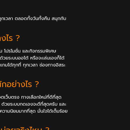
กเวลา ตลอดทั้งวันทั้งคืน สนุกกับ
างไร ?
ม โปรโมชั่น และกิจกรรมพิเศษ
ด้วยระบบออโต้ หรือจะเล่นเองก็ได้
กมได้ทุกที่ ทุกเวลา ช่องทางอิสระ
ักอย่างไร ?
ว็บตรง ทางเลือกใหม่ที่ดีที่สุด
 ด้วยระบบกดเองจะดีที่สุดครับ และ
ความนิยมมากที่สุด มั่นใจได้เต็มร้อย