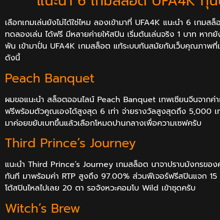
แนะนำ 6 เกมสล็อต UFA4K ทุนน้
เลือกเกมเล่นยังไม่ได้ใช่ไหม ลองเข้ามาที่ UFA4K แนะนำ 6 เกมสล
ทดลองเล่น ได้ฟรี มีหลายค่ายให้สปิน เริ่มต้นเล่นจริง 1 บาท หากยั
พัน เข้ามาปั่น UFA4K เกมสล็อต แท้ระบบทันสมัยกับเว็บคุณภาพที่เชื
ดังนี้
Peach Banquet
ผมขอแนะนำ สล็อตออนไลน์ Peach Banquet เทพเซียนจีนจากค่าย Slo
ฟรีพร้อมตัวคูณเองได้สูงสุด 6 เท่า จ่ายรางวัลสูงสุดถึง 5,000 เท
มาค่อยขยับเบทขึ้นแล้วเลือกโหมดปานกลางเพื่อความเซฟครับ
Third Prince’s Journey
แนะนำ Third Prince’s Journey เกมสล็อต นาจาปราบมังกรของค่าย
ทันที มาพร้อมค่า RTP สูงถึง 97.00% ส่วนฟีเจอร์ฟรีสปินแจก 15 
โต้สปินไหลไปเลย 20 ตา รอจังหวะคอมโบ Wild เข้าชุดครับ
Witch’s Brew