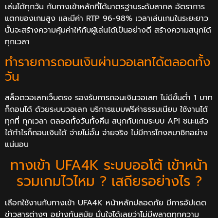
เล่นได้ทุกวัน กับทางเข้าหลักที่ได้มาตรฐานระดับสากล อัตราการ
แตกของเกมสูง และมีค่า RTP 96-98% เวลาเล่นเกมในระยะยาว
นั้นจะสร้างความคุ้มค่าให้กับผู้เล่นได้เป็นอย่างดี สร้างความสนุกได้
ทุกเวลา
ทำรายการถอนเงินผ่านวอเลทได้ตลอดทั้ง
วัน
สล็อตวอเลทเว็บตรง รองรับการถอนเงินวอเลท ไม่มีขั้นต่ำ 1 บาท
ก็ถอนได้ ด้วยระบบวอเลท บริการแบบฟรีค่าธรรมเนียม ใช้งานได้
ทุกที่ ทุกเวลา ตลอดทั้งวันทั้งคืน สนุกกับเกมระบบ API ชนะแล้ว
ได้กำไรก็ถอนเงินได้ จ่ายไม่อั้น จ่ายจริง ไม่มีการโกงสมาชิกอย่าง
แน่นอน
ทางเข้า UFA4K ระบบออโต้ เข้าหน้า
รวมเกมไวไหม ? เสถียรอย่างไร ?
เลือกใช้งานกับทางเข้า UFA4K หน้าหลักปลอดภัย มีการอัปเดต
ข่าวสารต่างๆ อย่างทันสมัย มั่นใจได้เลยว่าไม่มีพลาดทุกความ