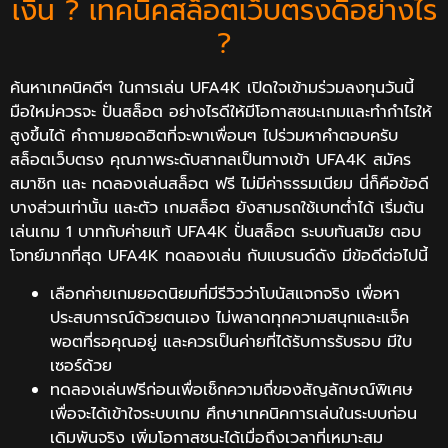
เงิน ? เทคนิคสล็อตเว็บตรงดีอย่างไร
?
ค้นหาเทคนิคดีๆ ในการเล่น UFA4K เปิดใจเข้ามร่วมลงทุนวันนี้
มือใหม่ควรจะ ปั่นสล็อต อย่างไรดีให้มีโอกาสชนะเกมและทำกำไรให้
สูงขึ้นได้ คำถามยอดฮิตที่จะพาเพื่อนๆ ไปร่วมหาคำตอบครับ
สล็อตเว็บตรง คุณภาพระดับสากลเป็นทางเข้า UFA4K สมัคร
สมาชิก และ ทดลองเล่นสล็อต ฟรี ไม่มีค่าธรรมเนียม นี่ก็คือข้อดี
บางส่วนเท่านั้น และตัว เกมสล็อต ยังสามรถใช้เบทต่ำได้ เริ่มต้น
เล่นเกม 1 บาทกับค่ายแท้ UFA4K ปั่นสล็อต ระบบทันสมัย ตอบ
โจทย์มากที่สุด UFA4K ทดลองเล่น กับแบรนด์ดัง มีข้อดีต่อไปนี้
เลือกค่ายเกมยอดนิยมที่มีรีวิวว่าโบนัสแจกจริง เพื่อหา
ประสบการณ์ด้วยตนเอง ไม่พลาดทุกความสนุกและแจ็ค
พอตที่รอคุณอยู่ และควรเป็นค่ายที่ได้รับการรับรอบ มีใบ
เซอร์ด้วย
ทดลองเล่นฟรีก่อนเพื่อเช็กความถี่ของสัญลักษณ์พิเศษ
เพื่อจะได้เข้าใจระบบเกม ศึกษาเทคนิคการเล่นในระบบก่อน
เดิมพันจริง เพิ่มโอกาสชนะได้เมื่อถึงเวลาที่เหมาะสม