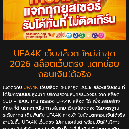
UFA4K เว็บสล็อต ใหม่ล่าสุด
2026 สล็อตเว็บตรง แตกบ่อย
ถอนเงินได้จริง
เปิดตัวกับ
UFA4K
เว็บสล็อต ใหม่ล่าสุด 2026 สล็อตเว็บตรง ที่
ได้รับความนิยมสูงมาก บริการความสนุกครบวงจร จาก สล็อต
500 – 1000 เกม ทดลอง UFA4K สล็อต ได้ เพื่อเสริมสร้าง
ทักษะที่ดี นอกจากนี้ในการเล่นเกม เว็บสล็อตตรง ได้มาตรฐาน
ระดับสากล เดิมพันกับ UFA4K ทางเข้า โบนัสแตกถอนเงินได้จริง
จ่ายไม่อั้น UFA4K เว็บตรง ไม่ผ่านเอเย่นต์ พร้อมเปิดให้บริการ
ตลอด 24 ชั่วโมง แหล่งเดิมพันชั้นนำที่เชื่อถือได้ ฝากถอนเงิน