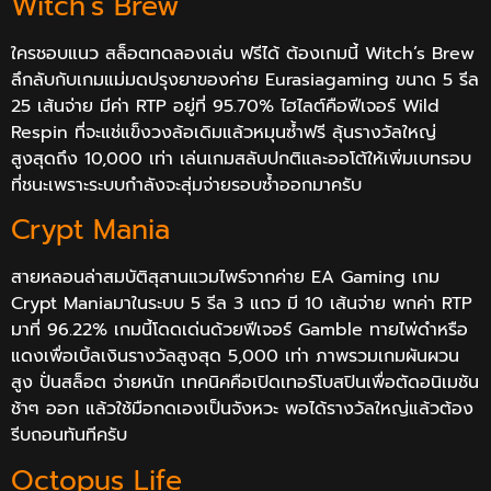
Witch’s Brew
ใครชอบแนว สล็อตทดลองเล่น ฟรีได้ ต้องเกมนี้ Witch’s Brew
ลึกลับกับเกมแม่มดปรุงยาของค่าย Eurasiagaming ขนาด 5 รีล
25 เส้นจ่าย มีค่า RTP อยู่ที่ 95.70% ไฮไลต์คือฟีเจอร์ Wild
Respin ที่จะแช่แข็งวงล้อเดิมแล้วหมุนซ้ำฟรี ลุ้นรางวัลใหญ่
สูงสุดถึง 10,000 เท่า เล่นเกมสลับปกติและออโต้ให้เพิ่มเบทรอบ
ที่ชนะเพราะระบบกำลังจะสุ่มจ่ายรอบซ้ำออกมาครับ
Crypt Mania
สายหลอนล่าสมบัติสุสานแวมไพร์จากค่าย EA Gaming เกม
Crypt Maniaมาในระบบ 5 รีล 3 แถว มี 10 เส้นจ่าย พกค่า RTP
มาที่ 96.22% เกมนี้โดดเด่นด้วยฟีเจอร์ Gamble ทายไพ่ดำหรือ
แดงเพื่อเบิ้ลเงินรางวัลสูงสุด 5,000 เท่า ภาพรวมเกมผันผวน
สูง ปั่นสล็อต จ่ายหนัก เทคนิคคือเปิดเทอร์โบสปินเพื่อตัดอนิเมชัน
ช้าๆ ออก แล้วใช้มือกดเองเป็นจังหวะ พอได้รางวัลใหญ่แล้วต้อง
รีบถอนทันทีครับ
Octopus Life