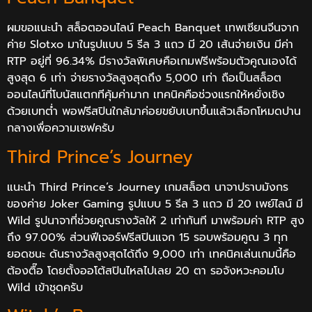
ผมขอแนะนำ สล็อตออนไลน์ Peach Banquet เทพเซียนจีนจาก
ค่าย Slotxo มาในรูปแบบ 5 รีล 3 แถว มี 20 เส้นจ่ายเงิน มีค่า
RTP อยู่ที่ 96.34% มีรางวัลพิเศษคือเกมฟรีพร้อมตัวคูณเองได้
สูงสุด 6 เท่า จ่ายรางวัลสูงสุดถึง 5,000 เท่า ถือเป็นสล็อต
ออนไลน์ที่โบนัสแตกทีคุ้มค่ามาก เทคนิคคือช่วงแรกให้หยั่งเชิง
ด้วยเบทต่ำ พอฟรีสปินใกล้มาค่อยขยับเบทขึ้นแล้วเลือกโหมดปาน
กลางเพื่อความเซฟครับ
Third Prince’s Journey
แนะนำ Third Prince’s Journey เกมสล็อต นาจาปราบมังกร
ของค่าย Joker Gaming รูปแบบ 5 รีล 3 แถว มี 20 เพย์ไลน์ มี
Wild รูปนาจาที่ช่วยคูณรางวัลให้ 2 เท่าทันที มาพร้อมค่า RTP สูง
ถึง 97.00% ส่วนฟีเจอร์ฟรีสปินแจก 15 รอบพร้อมคูณ 3 ทุก
ยอดชนะ ดันรางวัลสูงสุดได้ถึง 9,000 เท่า เทคนิคเล่นเกมนี้คือ
ต้องตื๊อ โดยตั้งออโต้สปินไหลไปเลย 20 ตา รอจังหวะคอมโบ
Wild เข้าชุดครับ