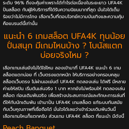
ระดับ 96% ถึงจะคุ้มค่าเพราะได้กำไรต่อเนื่องในระยะยาว UFA4K
ปั่นสล็อต กับผู้ให้บริการที่ได้รับความนิยมมากที่สุด มั่นใจได้เต็ม
ร้อยว่าไม่มีการโกง เลือกเว็บที่ตอบโจทย์ความบันเทิงและความคุ้ม
คือแบรนด์นี้เท่านั้น
แนะนำ 6 เกมสล็อต UFA4K ทุนน้อย
ปั่นสนุก มีเกมไหนบ้าง ? โบนัสแตก
บ่อยจริงไหม ?
เลือกเกมเล่นยังไม่ได้ใช่ไหม ลองเข้ามาที่ UFA4K แนะนำ 6 เกม
สล็อตแตกบ่อย ที่ เว็บตรงแตกหนัก ให้บริการอย่างครอบคลุม
สล็อตเว็บตรง ไม่ผ่านเอเย่นต์ UFA4K ทดลองเล่น ได้ฟรี มีหลาย
ค่ายให้สปิน เริ่มต้นเล่นจริง 1 บาท หากยังไม่พร้อมให้ ทดลองเล่น
สล็อต ก่อนเดิมพันจริง เพื่อสร้างประสบการณ์และทักษะการเล่นที่
ดีให้กับนักเดิมพัน เข้ามาปั่น UFA4K เกมสล็อต แท้ระบบทันสมัย
กับเว็บคุณภาพที่เชื่อถือได้ มั่นใจได้เลยว่าเข้าร่วมเดิมพันวันนี้
เลือกเกมไหนก็แตกครับ ส่วนเกม UFA4K สล็อต ที่แนะนำ มีดังนี้
Peach Banquet