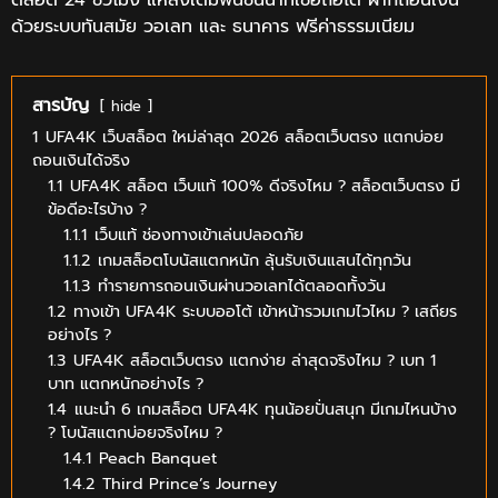
ด้วยระบบทันสมัย วอเลท และ ธนาคาร ฟรีค่าธรรมเนียม
สารบัญ
hide
1
UFA4K เว็บสล็อต ใหม่ล่าสุด 2026 สล็อตเว็บตรง แตกบ่อย
ถอนเงินได้จริง
1.1
UFA4K สล็อต เว็บแท้ 100% ดีจริงไหม ? สล็อตเว็บตรง มี
ข้อดีอะไรบ้าง ?
1.1.1
เว็บแท้ ช่องทางเข้าเล่นปลอดภัย
1.1.2
เกมสล็อตโบนัสแตกหนัก ลุ้นรับเงินแสนได้ทุกวัน
1.1.3
ทำรายการถอนเงินผ่านวอเลทได้ตลอดทั้งวัน
1.2
ทางเข้า UFA4K ระบบออโต้ เข้าหน้ารวมเกมไวไหม ? เสถียร
อย่างไร ?
1.3
UFA4K สล็อตเว็บตรง แตกง่าย ล่าสุดจริงไหม ? เบท 1
บาท แตกหนักอย่างไร ?
1.4
แนะนำ 6 เกมสล็อต UFA4K ทุนน้อยปั่นสนุก มีเกมไหนบ้าง
? โบนัสแตกบ่อยจริงไหม ?
1.4.1
Peach Banquet
1.4.2
Third Prince’s Journey