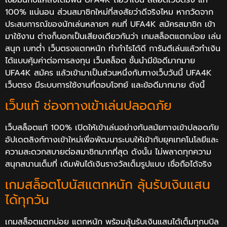
100% แน่นอน ส่วนสมาชิกใหม่ที่สงสัยว่าดีจริงไหม หากวัดจาก
ประสบการณ์ของนักเล่นหลายๆ คนที่ UFA4K สมัครสมาชิก เข้า
มาใช้งาน ต่างก็บอกเป็นเสียงเดียวกันว่า เกมสล็อตแตกบ่อย เล่น
สนุก เบทต่ำ เว็บตรงแตกหนัก ทำกำไรได้ดี การันตีเล่นแล้วทำเงิน
ได้แบบคุ้มค่าต่อการลงทุน เว็บสล็อต ชั้นนำมีข้อดีมากมาย
UFA4K สมัคร แล้วเข้ามาเป็นส่วนหนึ่งกับทางเว็บวันนี้ UFA4K
เว็บตรง มีระบบการใช้งานที่ตอบโจทย์ และข้อดีมากมาย ดังนี้
เว็บแท้ ช่องทางเข้าเล่นปลอดภัย
เว็บสล็อตแท้ 100% เปิดให้เข้าเล่นอย่างทันสมัยทางเข้าปลอดภัย
อัปเดตลิงก์ทางเข้าใหม่เพื่อพัฒนาระบบให้เข้ากับยุคเทคโนโลยีและ
ความสะดวกสบายต่อสมาชิกมากที่สุด ดังนั้น ไม่พลาดทุกความ
สนุกสนานเต็มที่ เดิมพันได้เงินรางวัลเต็มรูปแบบ เชื่อถือได้จริง
เกมสล็อตโบนัสแตกหนัก ลุ้นรับเงินแสน
ได้ทุกวัน
เกมสล็อตแตกบ่อย แตกหนัก พร้อมลุ้นรับเงินแสนได้เต็มทุกบบิล