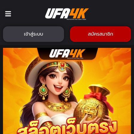
เข้าสู่ระบบ
สมัครสมาชิก