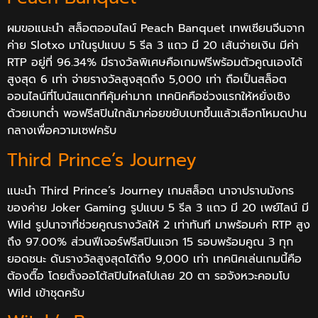
ผมขอแนะนำ สล็อตออนไลน์ Peach Banquet เทพเซียนจีนจาก
ค่าย Slotxo มาในรูปแบบ 5 รีล 3 แถว มี 20 เส้นจ่ายเงิน มีค่า
RTP อยู่ที่ 96.34% มีรางวัลพิเศษคือเกมฟรีพร้อมตัวคูณเองได้
สูงสุด 6 เท่า จ่ายรางวัลสูงสุดถึง 5,000 เท่า ถือเป็นสล็อต
ออนไลน์ที่โบนัสแตกทีคุ้มค่ามาก เทคนิคคือช่วงแรกให้หยั่งเชิง
ด้วยเบทต่ำ พอฟรีสปินใกล้มาค่อยขยับเบทขึ้นแล้วเลือกโหมดปาน
กลางเพื่อความเซฟครับ
Third Prince’s Journey
แนะนำ Third Prince’s Journey เกมสล็อต นาจาปราบมังกร
ของค่าย Joker Gaming รูปแบบ 5 รีล 3 แถว มี 20 เพย์ไลน์ มี
Wild รูปนาจาที่ช่วยคูณรางวัลให้ 2 เท่าทันที มาพร้อมค่า RTP สูง
ถึง 97.00% ส่วนฟีเจอร์ฟรีสปินแจก 15 รอบพร้อมคูณ 3 ทุก
ยอดชนะ ดันรางวัลสูงสุดได้ถึง 9,000 เท่า เทคนิคเล่นเกมนี้คือ
ต้องตื๊อ โดยตั้งออโต้สปินไหลไปเลย 20 ตา รอจังหวะคอมโบ
Wild เข้าชุดครับ