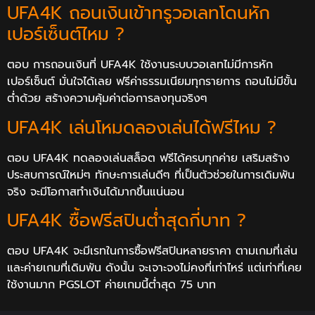
UFA4K ถอนเงินเข้าทรูวอเลทโดนหัก
เปอร์เซ็นต์ไหม ?
ตอบ การถอนเงินที่ UFA4K ใช้งานระบบวอเลทไม่มีการหัก
เปอร์เซ็นต์ มั่นใจได้เลย ฟรีค่าธรรมเนียมทุกรายการ ถอนไม่มีขั้น
ต่ำด้วย สร้างความคุ้มค่าต่อการลงทุนจริงๆ
UFA4K เล่นโหมดลองเล่นได้ฟรีไหม ?
ตอบ UFA4K ทดลองเล่นสล็อต ฟรีได้ครบทุกค่าย เสริมสร้าง
ประสบการณ์ใหม่ๆ ทักษะการเล่นดีๆ ที่เป็นตัวช่วยในการเดิมพัน
จริง จะมีโอกาสทำเงินได้มากขึ้นแน่นอน
UFA4K ซื้อฟรีสปินต่ำสุดกี่บาท ?
ตอบ UFA4K จะมีเรทในการซื้อฟรีสปินหลายราคา ตามเกมที่เล่น
และค่ายเกมที่เดิมพัน ดังนั้น จะเจาะจงไม่คงที่เท่าไหร่ แต่เท่าที่เคย
ใช้งานมาก PGSLOT ค่ายเกมนี้ต่ำสุด 75 บาท