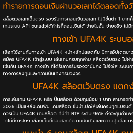
ทำรายการถอนเงินผ่านวอเลทได้ตลอดทั้งว
สล็อตวอเลทเว็บตรง รองรับการถอนเงินวอเลท ไม่มีขั้นต่ำ 1 บาทก็ถ
เกมระบบ API ชนะแล้วได้กำไรก็ถอนเงินได้ จ่ายไม่อั้น จ่ายจริง ไม
ทางเข้า UFA4K ระบบออโ
เลือกใช้งานกับทางเข้า UFA4K หน้าหลักปลอดภัย มีการอัปเดตข่าวส
สมัคร UFA4K เข้าสู่ระบบ เล่นเกมครบทุกค่าย สล็อตเว็บตรง ไม่ผ่าน
เช่นกัน UFA4K ทางเข้า ที่ได้รับการรับรองว่ามั่นคง โปร่งใส ระบ
ทางการลงทุนและความบันเทิงครบวงจร
UFA4K สล็อตเว็บตรง แตกง่า
การเล่นเกม UFA4K หรือ ปั่นสล็อต ด้วยทุนน้อย 1 บาท สามารถทำให
2026 เป็นแหล่งเดิมพัน เกมสล็อต ชั้นนำเปิดให้เล่นครบทุกแบรนด
ควรเป็น UFA4K เกมสล็อต ที่มีค่า RTP ระดับ 96% ถึงจะคุ้มค่าเพราะไ
ว่าไม่มีการโกง เลือกเว็บที่ตอบโจทย์ความบันเทิงและความคุ้มคือแบรนด