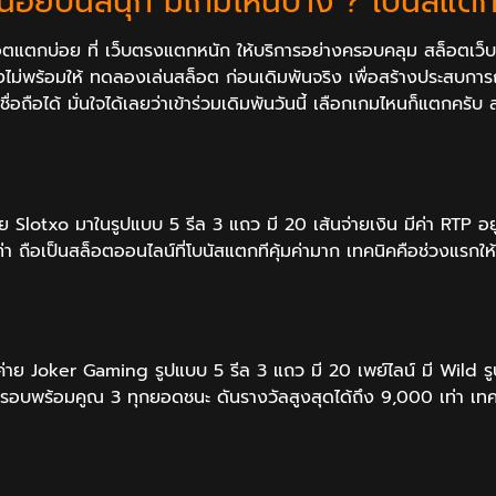
อยปั่นสนุก มีเกมไหนบ้าง ? โบนัสแตก
็อตแตกบ่อย ที่ เว็บตรงแตกหนัก ให้บริการอย่างครอบคลุม สล็อตเว็
งไม่พร้อมให้ ทดลองเล่นสล็อต ก่อนเดิมพันจริง เพื่อสร้างประสบการณ์
่อถือได้ มั่นใจได้เลยว่าเข้าร่วมเดิมพันวันนี้ เลือกเกมไหนก็แตกครั
txo มาในรูปแบบ 5 รีล 3 แถว มี 20 เส้นจ่ายเงิน มีค่า RTP อยู่
่า ถือเป็นสล็อตออนไลน์ที่โบนัสแตกทีคุ้มค่ามาก เทคนิคคือช่วงแรกให้
 Joker Gaming รูปแบบ 5 รีล 3 แถว มี 20 เพย์ไลน์ มี Wild รูปนา
รอบพร้อมคูณ 3 ทุกยอดชนะ ดันรางวัลสูงสุดได้ถึง 9,000 เท่า เทคนิ