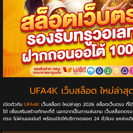
UFA4K เว็บสล็อต ใหม่ล่าส
เปิดตัวกับ
UFA4K
เว็บสล็อต ใหม่ล่าสุด 2026 สล็อตเว็บตรง ท
ได้ เพื่อเสริมสร้างทักษะที่ดี นอกจากนี้ในการเล่นเกม เว็บสล็อต
ตรง ไม่ผ่านเอเย่นต์ พร้อมเปิดให้บริการตลอด 24 ชั่วโมง แหล่งเดิ