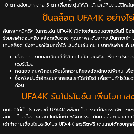
10 ตา สลับเบทกลาง 5 ตา เพื่อกระตุ้นให้สัญลักษณ์หีบสมบัติหล่น
ปั่นสล็อต UFA4K อย่างไรใ
ค้นหาเทคนิคดีๆ ในการเล่น UFA4K เปิดใจเข้ามร่วมลงทุนวันนี้ มือใ
ร่วมหาคำตอบครับ สล็อตเว็บตรง คุณภาพระดับสากลเป็นทางเข้า UFA4
เกมสล็อต ยังสามรถใช้เบทต่ำได้ เริ่มต้นเล่นเกม 1 บาทกับค่ายแท้
เลือกค่ายเกมยอดนิยมที่มีรีวิวว่าโบนัสแจกจริง เพื่อหาประ
เซอร์ด้วย
ทดลองเล่นฟรีก่อนเพื่อเช็กความถี่ของสัญลักษณ์พิเศษ เพื่อจ
ซื้อฟรีสปินซ้ำอีกรอบหากรอบแรกได้กำไรดี เพื่อตามกำไรในช่วงแ
ก่อน
UFA4K รับโปรโมชั่น เพิ่มโอกาส
ทุนไม่มีไม่เป็นไร เพราะที่ UFA4K สล็อตเว็บตรง มีกิจกรรมพิเศษแล
สมใน เว็บสล็อตวอเลท ไม่มีขั้นต่ำ ฟรีค่าธรรมเนียม สล็อตวอเลท เ
เข้าทำตามเงื่อนไขและรับโปร UFA4K เครดิตฟรี เล่นเกมได้ครบทุกค่าย 