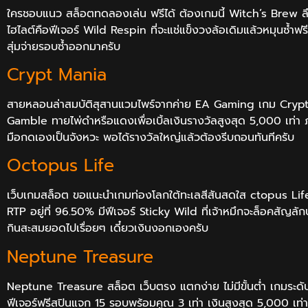
ใครชอบแนว สล็อตทดลองเล่น ฟรีได้ ต้องเกมนี้ Witch’s Brew ลึ
ไฮไลต์คือฟีเจอร์ Wild Respin ที่จะแช่แข็งวงล้อเดิมแล้วหมุนซ้ำฟ
สุ่มจ่ายรอบซ้ำออกมาครับ
Crypt Mania
สายหลอนล่าสมบัติสุสานแวมไพร์จากค่าย EA Gaming เกม Crypt Ma
Gamble ทายไพ่ดำหรือแดงเพื่อเบิ้ลเงินรางวัลสูงสุด 5,000 เท่า ภ
มือกดเองเป็นจังหวะ พอได้รางวัลใหญ่แล้วต้องรีบถอนทันทีครับ
Octopus Life
เว็บเกมสล็อต ขอแนะนำเกมท่องโลกใต้ทะเลสีสันสดใส ctopus Life
RTP อยู่ที่ 96.50% มีฟีเจอร์ Sticky Wild ที่เจ้าหมึกจะล็อคสัญลัก
กินสะสมยอดไปเรื่อยๆ เดี๋ยวเงินงอกเองครับ
Neptune Treasure
Neptune Treasure สล็อต เว็บตรง แตกง่าย ไม่มีขั้นต่ำ เกมระ
ฟีเจอร์ฟรีสปินแจก 15 รอบพร้อมคูณ 3 เท่า เงินสูงสุด 5,000 เท่า