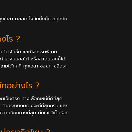
กเวลา ตลอดทั้งวันทั้งคืน สนุกกับ
างไร ?
ม โปรโมชั่น และกิจกรรมพิเศษ
ด้วยระบบออโต้ หรือจะเล่นเองก็ได้
กมได้ทุกที่ ทุกเวลา ช่องทางอิสระ
ักอย่างไร ?
ว็บตรง ทางเลือกใหม่ที่ดีที่สุด
 ด้วยระบบกดเองจะดีที่สุดครับ และ
ความนิยมมากที่สุด มั่นใจได้เต็มร้อย