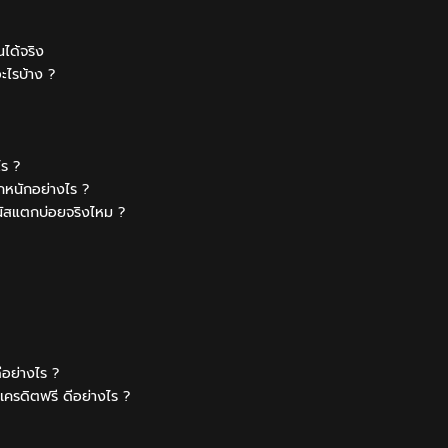
ได้จริง
ะไรบ้าง ?
ไร ?
กหนักอย่างไร ?
นัสแตกบ่อยจริงไหม ?
ีอย่างไร ?
ครดิตฟรี ดีอย่างไร ?