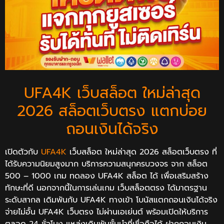
UFA4K เว็บสล็อต ใหม่ล่าสุด
2026 สล็อตเว็บตรง แตกบ่อย
ถอนเงินได้จริง
เปิดตัวกับ
UFA4K
เว็บสล็อต ใหม่ล่าสุด 2026 สล็อตเว็บตรง ที่
ได้รับความนิยมสูงมาก บริการความสนุกครบวงจร จาก สล็อต
500 – 1000 เกม ทดลอง UFA4K สล็อต ได้ เพื่อเสริมสร้าง
ทักษะที่ดี นอกจากนี้ในการเล่นเกม เว็บสล็อตตรง ได้มาตรฐาน
ระดับสากล เดิมพันกับ UFA4K ทางเข้า โบนัสแตกถอนเงินได้จริง
จ่ายไม่อั้น UFA4K เว็บตรง ไม่ผ่านเอเย่นต์ พร้อมเปิดให้บริการ
ตลอด 24 ชั่วโมง แหล่งเดิมพันชั้นนำที่เชื่อถือได้ ฝากถอนเงิน