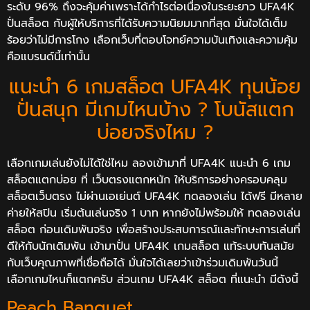
ระดับ 96% ถึงจะคุ้มค่าเพราะได้กำไรต่อเนื่องในระยะยาว UFA4K
ปั่นสล็อต กับผู้ให้บริการที่ได้รับความนิยมมากที่สุด มั่นใจได้เต็ม
ร้อยว่าไม่มีการโกง เลือกเว็บที่ตอบโจทย์ความบันเทิงและความคุ้ม
คือแบรนด์นี้เท่านั้น
แนะนำ 6 เกมสล็อต UFA4K ทุนน้อย
ปั่นสนุก มีเกมไหนบ้าง ? โบนัสแตก
บ่อยจริงไหม ?
เลือกเกมเล่นยังไม่ได้ใช่ไหม ลองเข้ามาที่ UFA4K แนะนำ 6 เกม
สล็อตแตกบ่อย ที่ เว็บตรงแตกหนัก ให้บริการอย่างครอบคลุม
สล็อตเว็บตรง ไม่ผ่านเอเย่นต์ UFA4K ทดลองเล่น ได้ฟรี มีหลาย
ค่ายให้สปิน เริ่มต้นเล่นจริง 1 บาท หากยังไม่พร้อมให้ ทดลองเล่น
สล็อต ก่อนเดิมพันจริง เพื่อสร้างประสบการณ์และทักษะการเล่นที่
ดีให้กับนักเดิมพัน เข้ามาปั่น UFA4K เกมสล็อต แท้ระบบทันสมัย
กับเว็บคุณภาพที่เชื่อถือได้ มั่นใจได้เลยว่าเข้าร่วมเดิมพันวันนี้
เลือกเกมไหนก็แตกครับ ส่วนเกม UFA4K สล็อต ที่แนะนำ มีดังนี้
Peach Banquet