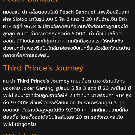
ผมขอแนะนำ สล็อตออนไลน์ Peach Banquet เทพเซียนจีนจาก
ค่าย Slotxo มาในรูปแบบ 5 รีล 3 แถว มี 20 เส้นจ่ายเงิน มีค่า
RTP อยู่ที่ 96.34% มีรางวัลพิเศษคือเกมฟรีพร้อมตัวคูณเองได้
สูงสุด 6 เท่า จ่ายรางวัลสูงสุดถึง 5,000 เท่า ถือเป็นสล็อต
ออนไลน์ที่โบนัสแตกทีคุ้มค่ามาก เทคนิคคือช่วงแรกให้หยั่งเชิง
ด้วยเบทต่ำ พอฟรีสปินใกล้มาค่อยขยับเบทขึ้นแล้วเลือกโหมดปาน
กลางเพื่อความเซฟครับ
Third Prince’s Journey
แนะนำ Third Prince’s Journey เกมสล็อต นาจาปราบมังกร
ของค่าย Joker Gaming รูปแบบ 5 รีล 3 แถว มี 20 เพย์ไลน์ มี
Wild รูปนาจาที่ช่วยคูณรางวัลให้ 2 เท่าทันที มาพร้อมค่า RTP สูง
ถึง 97.00% ส่วนฟีเจอร์ฟรีสปินแจก 15 รอบพร้อมคูณ 3 ทุก
ยอดชนะ ดันรางวัลสูงสุดได้ถึง 9,000 เท่า เทคนิคเล่นเกมนี้คือ
ต้องตื๊อ โดยตั้งออโต้สปินไหลไปเลย 20 ตา รอจังหวะคอมโบ
Wild เข้าชุดครับ