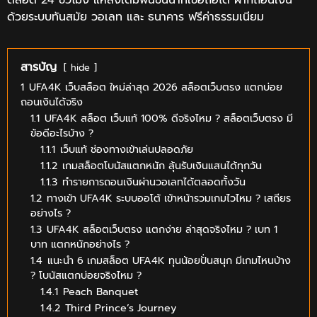
ด้วยระบบทันสมัย วอเลท และ ธนาคาร ฟรีค่าธรรมเนียม
สารบัญ
hide
1
UFA4K เว็บสล็อต ใหม่ล่าสุด 2026 สล็อตเว็บตรง แตกบ่อย
ถอนเงินได้จริง
1.1
UFA4K สล็อต เว็บแท้ 100% ดีจริงไหม ? สล็อตเว็บตรง มี
ข้อดีอะไรบ้าง ?
1.1.1
เว็บแท้ ช่องทางเข้าเล่นปลอดภัย
1.1.2
เกมสล็อตโบนัสแตกหนัก ลุ้นรับเงินแสนได้ทุกวัน
1.1.3
ทำรายการถอนเงินผ่านวอเลทได้ตลอดทั้งวัน
1.2
ทางเข้า UFA4K ระบบออโต้ เข้าหน้ารวมเกมไวไหม ? เสถียร
อย่างไร ?
1.3
UFA4K สล็อตเว็บตรง แตกง่าย ล่าสุดจริงไหม ? เบท 1
บาท แตกหนักอย่างไร ?
1.4
แนะนำ 6 เกมสล็อต UFA4K ทุนน้อยปั่นสนุก มีเกมไหนบ้าง
? โบนัสแตกบ่อยจริงไหม ?
1.4.1
Peach Banquet
1.4.2
Third Prince’s Journey