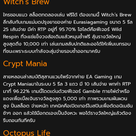
Witch’s Brew
ใครชอบแนว สล็อตทดลองเล่น ฟรีได้ ต้องเกมนี้ Witch’s Brew
ลึกลับกับเกมแม่มดปรุงยาของค่าย Eurasiagaming ขนาด 5 รีล
25 เส้นจ่าย มีค่า RTP อยู่ที่ 95.70% ไฮไลต์คือฟีเจอร์ Wild
Respin ที่จะแช่แข็งวงล้อเดิมแล้วหมุนซ้ำฟรี ลุ้นรางวัลใหญ่
สูงสุดถึง 10,000 เท่า เล่นเกมสลับปกติและออโต้ให้เพิ่มเบทรอบ
ที่ชนะเพราะระบบกำลังจะสุ่มจ่ายรอบซ้ำออกมาครับ
Crypt Mania
สายหลอนล่าสมบัติสุสานแวมไพร์จากค่าย EA Gaming เกม
Crypt Maniaมาในระบบ 5 รีล 3 แถว มี 10 เส้นจ่าย พกค่า RTP
มาที่ 96.22% เกมนี้โดดเด่นด้วยฟีเจอร์ Gamble ทายไพ่ดำหรือ
แดงเพื่อเบิ้ลเงินรางวัลสูงสุด 5,000 เท่า ภาพรวมเกมผันผวน
สูง ปั่นสล็อต จ่ายหนัก เทคนิคคือเปิดเทอร์โบสปินเพื่อตัดอนิเมชัน
ช้าๆ ออก แล้วใช้มือกดเองเป็นจังหวะ พอได้รางวัลใหญ่แล้วต้อง
รีบถอนทันทีครับ
Octopus Life