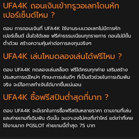
UFA4K ถอนเงินเข้าทรูวอเลทโดนหัก
เปอร์เซ็นต์ไหม ?
ตอบ การถอนเงินที่ UFA4K ใช้งานระบบวอเลทไม่มีการหัก
เปอร์เซ็นต์ มั่นใจได้เลย ฟรีค่าธรรมเนียมทุกรายการ ถอนไม่มีขั้น
ต่ำด้วย สร้างความคุ้มค่าต่อการลงทุนจริงๆ
UFA4K เล่นโหมดลองเล่นได้ฟรีไหม ?
ตอบ UFA4K ทดลองเล่นสล็อต ฟรีได้ครบทุกค่าย เสริมสร้าง
ประสบการณ์ใหม่ๆ ทักษะการเล่นดีๆ ที่เป็นตัวช่วยในการเดิมพัน
จริง จะมีโอกาสทำเงินได้มากขึ้นแน่นอน
UFA4K ซื้อฟรีสปินต่ำสุดกี่บาท ?
ตอบ UFA4K จะมีเรทในการซื้อฟรีสปินหลายราคา ตามเกมที่เล่น
และค่ายเกมที่เดิมพัน ดังนั้น จะเจาะจงไม่คงที่เท่าไหร่ แต่เท่าที่เคย
ใช้งานมาก PGSLOT ค่ายเกมนี้ต่ำสุด 75 บาท