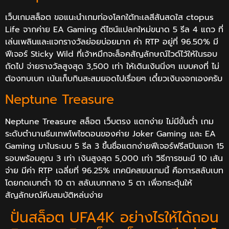
เว็บเกมสล็อต ขอแนะนำเกมท่องโลกใต้ทะเลสีสันสดใส ctopus
Life จากค่าย EA Gaming ดีไซน์แปลกใหม่ขนาด 5 รีล 4 แถว ที่
เล่นเพลินและแจกรางวัลย่อยบ่อยมาก ค่า RTP อยู่ที่ 96.50% มี
ฟีเจอร์ Sticky Wild ที่เจ้าหมึกจะล็อคสัญลักษณ์ไวด์ไว้ให้ในรอบ
ถัดไป จ่ายรางวัลสูงสุด 3,500 เท่า ให้เดินเงินนิ่งๆ แบบคงที่ ไม่
ต้องทบเบท เน้นเก็บกินสะสมยอดไปเรื่อยๆ เดี๋ยวเงินงอกเองครับ
Neptune Treasure
Neptune Treasure สล็อต เว็บตรง แตกง่าย ไม่มีขั้นต่ำ เกม
ระดับตำนานธีมเทพโพไซดอนของค่าย Joker Gaming และ EA
Gaming มาในระบบ 5 รีล 3 ขึ้นชื่อแตกง่ายฟีเจอร์ฟรีสปินแจก 15
รอบพร้อมคูณ 3 เท่า เงินสูงสุด 5,000 เท่า วิธีการชนะมี 10 เส้น
จ่าย มีค่า RTP เฉลี่ยที่ 96.25% เทคนิคสยบเกมนี้ คือการสลับเบท
โดยกดเบทต่ำ 10 ตา สลับเบทกลาง 5 ตา เพื่อกระตุ้นให้
สัญลักษณ์หีบสมบัติหล่นง่าย
ปั่นสล็อต UFA4K อย่างไรให้ได้ถอน