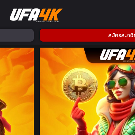
สมัครสมาชิ