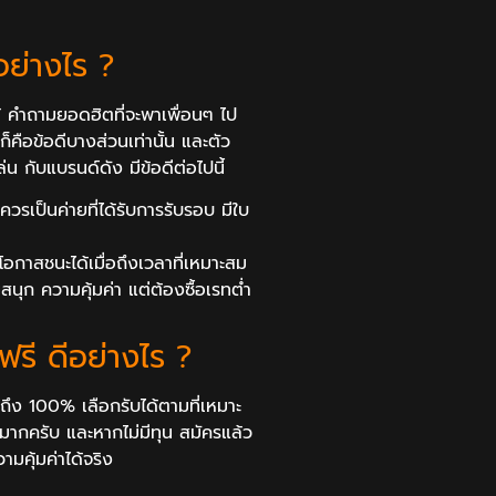
อย่างไร ?
ด้ คำถามยอดฮิตที่จะพาเพื่อนๆ ไป
ือข้อดีบางส่วนเท่านั้น และตัว
 กับแบรนด์ดัง มีข้อดีต่อไปนี้
รเป็นค่ายที่ได้รับการรับรอบ มีใบ
อกาสชนะได้เมื่อถึงเวลาที่เหมาะสม
สนุก ความคุ้มค่า แต่ต้องซื้อเรทต่ำ
รี ดีอย่างไร ?
งถึง 100% เลือกรับได้ตามที่เหมาะ
สมากครับ และหากไม่มีทุน สมัครแล้ว
ามคุ้มค่าได้จริง