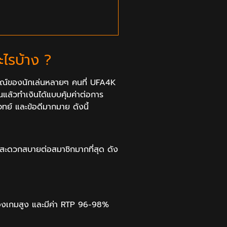
ไรบ้าง ?
การณ์ของนักเล่นหลายๆ คนที่ UFA4K
แล้วทำเงินได้แบบคุ้มค่าต่อการ
ทย์ และข้อดีมากมาย ดังนี้
ามสะดวกสบายต่อสมาชิกมากที่สุด ดัง
กของเกมสูง และมีค่า RTP 96-98%