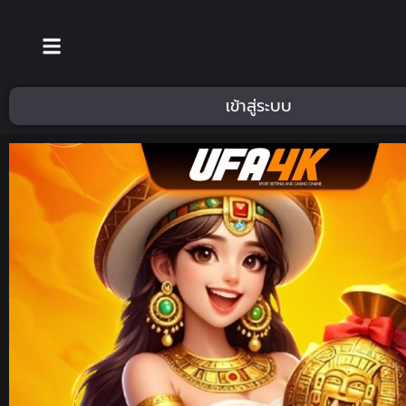
เข้าสู่ระบบ