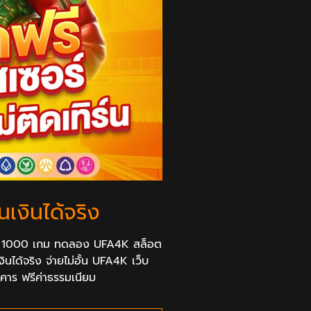
เงินได้จริง
0 – 1000 เกม ทดลอง UFA4K สล็อต
นได้จริง จ่ายไม่อั้น UFA4K เว็บ
าคาร ฟรีค่าธรรมเนียม