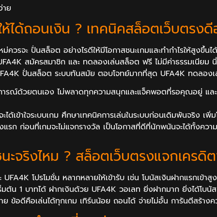
ง่าย
ห้ได้ถอนเงิน ? เทคนิคสล็อตเว็บตรงดี
หม่ควรจะ ปั่นสล็อต อย่างไรดีให้มีโอกาสชนะเกมและทำกำไรให้สูงขึ้นไ
K สมัครสมาชิก และ ทดลองเล่นสล็อต ฟรี ไม่มีค่าธรรมเนียม นี่ก็ค
 UFA4K ปั่นสล็อต ระบบทันสมัย ตอบโจทย์มากที่สุด UFA4K ทดลองเล่น
สบการณ์ด้วยตนเอง ไม่พลาดทุกความสนุกและแจ็คพอตที่รอคุณอยู่ และคว
ะได้เข้าใจระบบเกม ศึกษาเทคนิคการเล่นในระบบก่อนเดิมพันจริง เพิ่มโ
รก ก่อนที่เกมจะไม่แจกรางวัล เป็นโอกาสที่ดีที่นักพนันจะได้ทั้งความ
ชนะจริงไหม ? สล็อตเว็บตรงแจกเครดิตฟ
ะ UFA4K โปรโมชั่น หลากหลายให้เข้ารับ เช่น โบนัสเงินฝากแรกเข้าสู
ริ่มต้น 1 บาทได้ ฝากเงินด้วย UFA4K วอเลท ยิ่งฝากมาก ยิ่งได้โบนั
ข้อดีคือเล่นได้ทุกเกม เทิร์นน้อย ถอนได้ จ่ายไม่อั้น การันตีสร้างคว