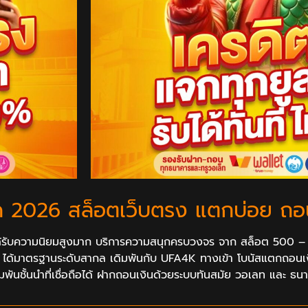
ุด 2026 สล็อตเว็บตรง แตกบ่อย ถอน
ี่ได้รับความนิยมสูงมาก บริการความสนุกครบวงจร จาก สล็อต 50
ตรง ได้มาตรฐานระดับสากล เดิมพันกับ UFA4K ทางเข้า โบนัสแตกถอนเงิ
มพันชั้นนำที่เชื่อถือได้ ฝากถอนเงินด้วยระบบทันสมัย วอเลท และ ธน