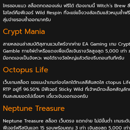
ใครชอบแนว สล็อตทดลองเล่น ฟรีได้ ต้องเกมนี้ Witch’s Brew ลึ
ไฮไลต์คือฟีเจอร์ Wild Respin ที่จะแช่แข็งวงล้อเดิมแล้วหมุนซ้ำฟ
สุ่มจ่ายรอบซ้ำออกมาครับ
Crypt Mania
สายหลอนล่าสมบัติสุสานแวมไพร์จากค่าย EA Gaming เกม Crypt Ma
Gamble ทายไพ่ดำหรือแดงเพื่อเบิ้ลเงินรางวัลสูงสุด 5,000 เท่า ภ
มือกดเองเป็นจังหวะ พอได้รางวัลใหญ่แล้วต้องรีบถอนทันทีครับ
Octopus Life
เว็บเกมสล็อต ขอแนะนำเกมท่องโลกใต้ทะเลสีสันสดใส ctopus Life
RTP อยู่ที่ 96.50% มีฟีเจอร์ Sticky Wild ที่เจ้าหมึกจะล็อคสัญลัก
กินสะสมยอดไปเรื่อยๆ เดี๋ยวเงินงอกเองครับ
Neptune Treasure
Neptune Treasure สล็อต เว็บตรง แตกง่าย ไม่มีขั้นต่ำ เกมระ
ฟีเจอร์ฟรีสปินแจก 15 รอบพร้อมคูณ 3 เท่า เงินสูงสุด 5,000 เท่า