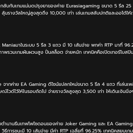
กลับกับเกมแม่มดปรุงยาของค่าย Eurasiagaming ขนาด 5 รีล 25 เส้
รี ลุ้นรางวัลใหญ่สูงสุดถึง 10,000 เท่า เล่นเกมสลับปกติและออโต้ให้
niaมาในระบบ 5 รีล 3 แถว มี 10 เส้นจ่าย พกค่า RTP มาที่ 96.22
าพรวมเกมผันผวนสูง ปั่นสล็อต จ่ายหนัก เทคนิคคือเปิดเทอร์โบสปินเ
 จากค่าย EA Gaming ดีไซน์แปลกใหม่ขนาด 5 รีล 4 แถว ที่เล่นเพ
ษณ์ไวด์ไว้ให้ในรอบถัดไป จ่ายรางวัลสูงสุด 3,500 เท่า ให้เดินเงินนิ่
ดับตำนานธีมเทพโพไซดอนของค่าย Joker Gaming และ EA Gaming มา
 วิธีการชนะมี 10 เส้นจ่าย มีค่า RTP เฉลี่ยที่ 96.25% เทคนิคสยบเก