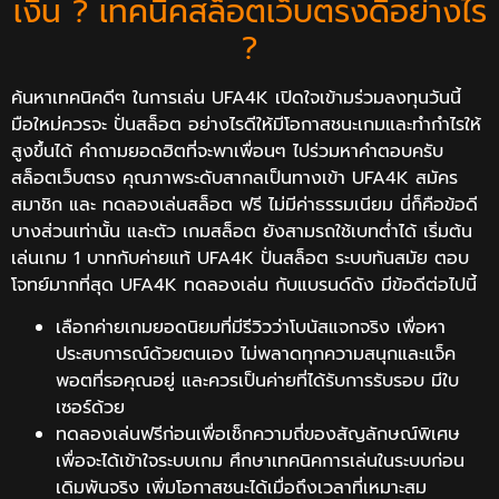
เงิน ? เทคนิคสล็อตเว็บตรงดีอย่างไร
?
ค้นหาเทคนิคดีๆ ในการเล่น UFA4K เปิดใจเข้ามร่วมลงทุนวันนี้
มือใหม่ควรจะ ปั่นสล็อต อย่างไรดีให้มีโอกาสชนะเกมและทำกำไรให้
สูงขึ้นได้ คำถามยอดฮิตที่จะพาเพื่อนๆ ไปร่วมหาคำตอบครับ
สล็อตเว็บตรง คุณภาพระดับสากลเป็นทางเข้า UFA4K สมัคร
สมาชิก และ ทดลองเล่นสล็อต ฟรี ไม่มีค่าธรรมเนียม นี่ก็คือข้อดี
บางส่วนเท่านั้น และตัว เกมสล็อต ยังสามรถใช้เบทต่ำได้ เริ่มต้น
เล่นเกม 1 บาทกับค่ายแท้ UFA4K ปั่นสล็อต ระบบทันสมัย ตอบ
โจทย์มากที่สุด UFA4K ทดลองเล่น กับแบรนด์ดัง มีข้อดีต่อไปนี้
เลือกค่ายเกมยอดนิยมที่มีรีวิวว่าโบนัสแจกจริง เพื่อหา
ประสบการณ์ด้วยตนเอง ไม่พลาดทุกความสนุกและแจ็ค
พอตที่รอคุณอยู่ และควรเป็นค่ายที่ได้รับการรับรอบ มีใบ
เซอร์ด้วย
ทดลองเล่นฟรีก่อนเพื่อเช็กความถี่ของสัญลักษณ์พิเศษ
เพื่อจะได้เข้าใจระบบเกม ศึกษาเทคนิคการเล่นในระบบก่อน
เดิมพันจริง เพิ่มโอกาสชนะได้เมื่อถึงเวลาที่เหมาะสม