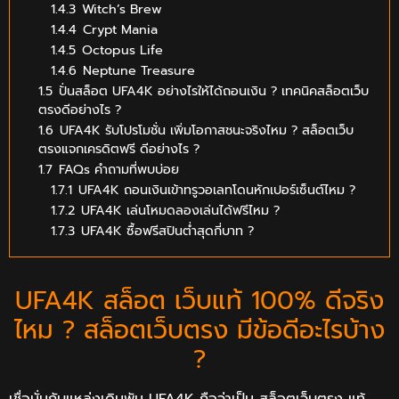
1.4.3
Witch’s Brew
1.4.4
Crypt Mania
1.4.5
Octopus Life
1.4.6
Neptune Treasure
1.5
ปั่นสล็อต UFA4K อย่างไรให้ได้ถอนเงิน ? เทคนิคสล็อตเว็บ
ตรงดีอย่างไร ?
1.6
UFA4K รับโปรโมชั่น เพิ่มโอกาสชนะจริงไหม ? สล็อตเว็บ
ตรงแจกเครดิตฟรี ดีอย่างไร ?
1.7
FAQs คำถามที่พบบ่อย
1.7.1
UFA4K ถอนเงินเข้าทรูวอเลทโดนหักเปอร์เซ็นต์ไหม ?
1.7.2
UFA4K เล่นโหมดลองเล่นได้ฟรีไหม ?
1.7.3
UFA4K ซื้อฟรีสปินต่ำสุดกี่บาท ?
UFA4K สล็อต เว็บแท้ 100% ดีจริง
ไหม ? สล็อตเว็บตรง มีข้อดีอะไรบ้าง
?
เชื่อมั่นกับแหล่งเดิมพัน UFA4K ถือว่าเป็น สล็อตเว็บตรง แท้