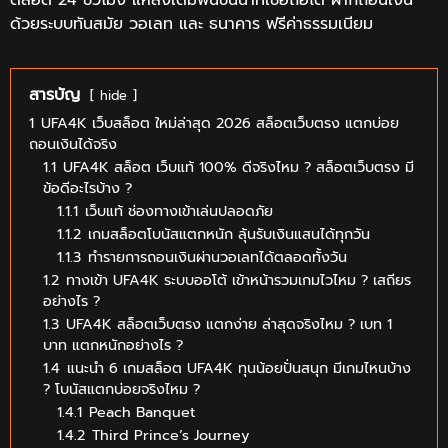
ด้วยระบบทันสมัย วอเลท และ ธนาคาร ฟรีค่าธรรมเนียม
สารบัญ
hide
1
UFA4K เว็บสล็อต ใหม่ล่าสุด 2026 สล็อตเว็บตรง แตกบ่อย
ถอนเงินได้จริง
1.1
UFA4K สล็อต เว็บแท้ 100% ดีจริงไหม ? สล็อตเว็บตรง มี
ข้อดีอะไรบ้าง ?
1.1.1
เว็บแท้ ช่องทางเข้าเล่นปลอดภัย
1.1.2
เกมสล็อตโบนัสแตกหนัก ลุ้นรับเงินแสนได้ทุกวัน
1.1.3
ทำรายการถอนเงินผ่านวอเลทได้ตลอดทั้งวัน
1.2
ทางเข้า UFA4K ระบบออโต้ เข้าหน้ารวมเกมไวไหม ? เสถียร
อย่างไร ?
1.3
UFA4K สล็อตเว็บตรง แตกง่าย ล่าสุดจริงไหม ? เบท 1
บาท แตกหนักอย่างไร ?
1.4
แนะนำ 6 เกมสล็อต UFA4K ทุนน้อยปั่นสนุก มีเกมไหนบ้าง
? โบนัสแตกบ่อยจริงไหม ?
1.4.1
Peach Banquet
1.4.2
Third Prince’s Journey