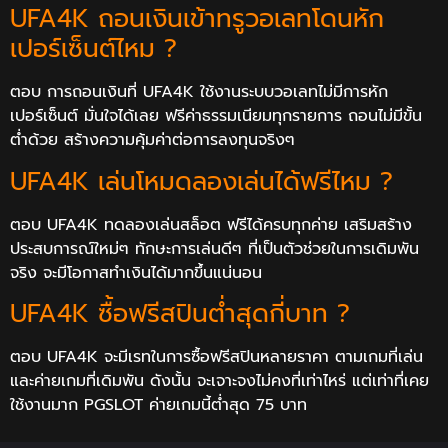
UFA4K ถอนเงินเข้าทรูวอเลทโดนหัก
เปอร์เซ็นต์ไหม ?
ตอบ การถอนเงินที่ UFA4K ใช้งานระบบวอเลทไม่มีการหัก
เปอร์เซ็นต์ มั่นใจได้เลย ฟรีค่าธรรมเนียมทุกรายการ ถอนไม่มีขั้น
ต่ำด้วย สร้างความคุ้มค่าต่อการลงทุนจริงๆ
UFA4K เล่นโหมดลองเล่นได้ฟรีไหม ?
ตอบ UFA4K ทดลองเล่นสล็อต ฟรีได้ครบทุกค่าย เสริมสร้าง
ประสบการณ์ใหม่ๆ ทักษะการเล่นดีๆ ที่เป็นตัวช่วยในการเดิมพัน
จริง จะมีโอกาสทำเงินได้มากขึ้นแน่นอน
UFA4K ซื้อฟรีสปินต่ำสุดกี่บาท ?
ตอบ UFA4K จะมีเรทในการซื้อฟรีสปินหลายราคา ตามเกมที่เล่น
และค่ายเกมที่เดิมพัน ดังนั้น จะเจาะจงไม่คงที่เท่าไหร่ แต่เท่าที่เคย
ใช้งานมาก PGSLOT ค่ายเกมนี้ต่ำสุด 75 บาท