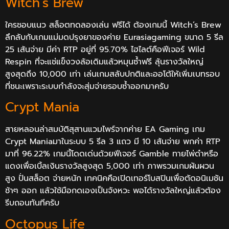
Witch’s Brew
ใครชอบแนว สล็อตทดลองเล่น ฟรีได้ ต้องเกมนี้ Witch’s Brew
ลึกลับกับเกมแม่มดปรุงยาของค่าย Eurasiagaming ขนาด 5 รีล
25 เส้นจ่าย มีค่า RTP อยู่ที่ 95.70% ไฮไลต์คือฟีเจอร์ Wild
Respin ที่จะแช่แข็งวงล้อเดิมแล้วหมุนซ้ำฟรี ลุ้นรางวัลใหญ่
สูงสุดถึง 10,000 เท่า เล่นเกมสลับปกติและออโต้ให้เพิ่มเบทรอบ
ที่ชนะเพราะระบบกำลังจะสุ่มจ่ายรอบซ้ำออกมาครับ
Crypt Mania
สายหลอนล่าสมบัติสุสานแวมไพร์จากค่าย EA Gaming เกม
Crypt Maniaมาในระบบ 5 รีล 3 แถว มี 10 เส้นจ่าย พกค่า RTP
มาที่ 96.22% เกมนี้โดดเด่นด้วยฟีเจอร์ Gamble ทายไพ่ดำหรือ
แดงเพื่อเบิ้ลเงินรางวัลสูงสุด 5,000 เท่า ภาพรวมเกมผันผวน
สูง ปั่นสล็อต จ่ายหนัก เทคนิคคือเปิดเทอร์โบสปินเพื่อตัดอนิเมชัน
ช้าๆ ออก แล้วใช้มือกดเองเป็นจังหวะ พอได้รางวัลใหญ่แล้วต้อง
รีบถอนทันทีครับ
Octopus Life