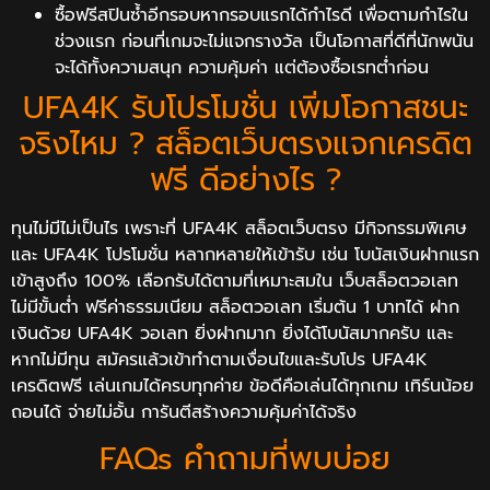
ซื้อฟรีสปินซ้ำอีกรอบหากรอบแรกได้กำไรดี เพื่อตามกำไรใน
ช่วงแรก ก่อนที่เกมจะไม่แจกรางวัล เป็นโอกาสที่ดีที่นักพนัน
จะได้ทั้งความสนุก ความคุ้มค่า แต่ต้องซื้อเรทต่ำก่อน
UFA4K รับโปรโมชั่น เพิ่มโอกาสชนะ
จริงไหม ? สล็อตเว็บตรงแจกเครดิต
ฟรี ดีอย่างไร ?
ทุนไม่มีไม่เป็นไร เพราะที่ UFA4K สล็อตเว็บตรง มีกิจกรรมพิเศษ
และ UFA4K โปรโมชั่น หลากหลายให้เข้ารับ เช่น โบนัสเงินฝากแรก
เข้าสูงถึง 100% เลือกรับได้ตามที่เหมาะสมใน เว็บสล็อตวอเลท
ไม่มีขั้นต่ำ ฟรีค่าธรรมเนียม สล็อตวอเลท เริ่มต้น 1 บาทได้ ฝาก
เงินด้วย UFA4K วอเลท ยิ่งฝากมาก ยิ่งได้โบนัสมากครับ และ
หากไม่มีทุน สมัครแล้วเข้าทำตามเงื่อนไขและรับโปร UFA4K
เครดิตฟรี เล่นเกมได้ครบทุกค่าย ข้อดีคือเล่นได้ทุกเกม เทิร์นน้อย
ถอนได้ จ่ายไม่อั้น การันตีสร้างความคุ้มค่าได้จริง
FAQs คำถามที่พบบ่อย