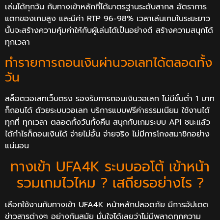
เล่นได้ทุกวัน กับทางเข้าหลักที่ได้มาตรฐานระดับสากล อัตราการ
แตกของเกมสูง และมีค่า RTP 96-98% เวลาเล่นเกมในระยะยาว
นั้นจะสร้างความคุ้มค่าให้กับผู้เล่นได้เป็นอย่างดี สร้างความสนุกได้
ทุกเวลา
ทำรายการถอนเงินผ่านวอเลทได้ตลอดทั้ง
วัน
สล็อตวอเลทเว็บตรง รองรับการถอนเงินวอเลท ไม่มีขั้นต่ำ 1 บาท
ก็ถอนได้ ด้วยระบบวอเลท บริการแบบฟรีค่าธรรมเนียม ใช้งานได้
ทุกที่ ทุกเวลา ตลอดทั้งวันทั้งคืน สนุกกับเกมระบบ API ชนะแล้ว
ได้กำไรก็ถอนเงินได้ จ่ายไม่อั้น จ่ายจริง ไม่มีการโกงสมาชิกอย่าง
แน่นอน
ทางเข้า UFA4K ระบบออโต้ เข้าหน้า
รวมเกมไวไหม ? เสถียรอย่างไร ?
เลือกใช้งานกับทางเข้า UFA4K หน้าหลักปลอดภัย มีการอัปเดต
ข่าวสารต่างๆ อย่างทันสมัย มั่นใจได้เลยว่าไม่มีพลาดทุกความ