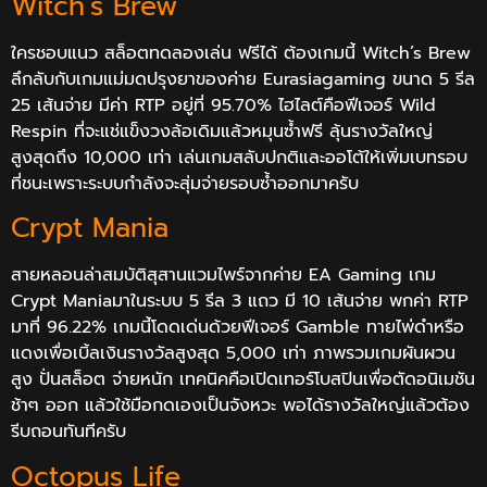
Witch’s Brew
ใครชอบแนว สล็อตทดลองเล่น ฟรีได้ ต้องเกมนี้ Witch’s Brew
ลึกลับกับเกมแม่มดปรุงยาของค่าย Eurasiagaming ขนาด 5 รีล
25 เส้นจ่าย มีค่า RTP อยู่ที่ 95.70% ไฮไลต์คือฟีเจอร์ Wild
Respin ที่จะแช่แข็งวงล้อเดิมแล้วหมุนซ้ำฟรี ลุ้นรางวัลใหญ่
สูงสุดถึง 10,000 เท่า เล่นเกมสลับปกติและออโต้ให้เพิ่มเบทรอบ
ที่ชนะเพราะระบบกำลังจะสุ่มจ่ายรอบซ้ำออกมาครับ
Crypt Mania
สายหลอนล่าสมบัติสุสานแวมไพร์จากค่าย EA Gaming เกม
Crypt Maniaมาในระบบ 5 รีล 3 แถว มี 10 เส้นจ่าย พกค่า RTP
มาที่ 96.22% เกมนี้โดดเด่นด้วยฟีเจอร์ Gamble ทายไพ่ดำหรือ
แดงเพื่อเบิ้ลเงินรางวัลสูงสุด 5,000 เท่า ภาพรวมเกมผันผวน
สูง ปั่นสล็อต จ่ายหนัก เทคนิคคือเปิดเทอร์โบสปินเพื่อตัดอนิเมชัน
ช้าๆ ออก แล้วใช้มือกดเองเป็นจังหวะ พอได้รางวัลใหญ่แล้วต้อง
รีบถอนทันทีครับ
Octopus Life