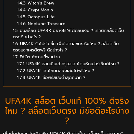
1.4.3
Witch’s Brew
1.4.4
Crypt Mania
1.4.5
Octopus Life
1.4.6
Neptune Treasure
1.5
ปั่นสล็อต UFA4K อย่างไรให้ได้ถอนเงิน ? เทคนิคสล็อตเว็บ
ตรงดีอย่างไร ?
1.6
UFA4K รับโปรโมชั่น เพิ่มโอกาสชนะจริงไหม ? สล็อตเว็บ
ตรงแจกเครดิตฟรี ดีอย่างไร ?
1.7
FAQs คำถามที่พบบ่อย
1.7.1
UFA4K ถอนเงินเข้าทรูวอเลทโดนหักเปอร์เซ็นต์ไหม ?
1.7.2
UFA4K เล่นโหมดลองเล่นได้ฟรีไหม ?
1.7.3
UFA4K ซื้อฟรีสปินต่ำสุดกี่บาท ?
UFA4K สล็อต เว็บแท้ 100% ดีจริง
ไหม ? สล็อตเว็บตรง มีข้อดีอะไรบ้าง
?
เชื่อมั่นกับแหล่งเดิมพัน UFA4K ถือว่าเป็น สล็อตเว็บตรง แท้