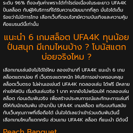
ระดับ 96% ถึงจะคุ้มค่าเพราะได้กำไรต่อเนื่องในระยะยาว UFA4K
ปั่นสล็อต กับผู้ให้บริการที่ได้รับความนิยมมากที่สุด มั่นใจได้เต็ม
ร้อยว่าไม่มีการโกง เลือกเว็บที่ตอบโจทย์ความบันเทิงและความคุ้ม
คือแบรนด์นี้เท่านั้น
แนะนำ 6 เกมสล็อต UFA4K ทุนน้อย
ปั่นสนุก มีเกมไหนบ้าง ? โบนัสแตก
บ่อยจริงไหม ?
เลือกเกมเล่นยังไม่ได้ใช่ไหม ลองเข้ามาที่ UFA4K แนะนำ 6 เกม
สล็อตแตกบ่อย ที่ เว็บตรงแตกหนัก ให้บริการอย่างครอบคลุม
สล็อตเว็บตรง ไม่ผ่านเอเย่นต์ UFA4K ทดลองเล่น ได้ฟรี มีหลาย
ค่ายให้สปิน เริ่มต้นเล่นจริง 1 บาท หากยังไม่พร้อมให้ ทดลองเล่น
สล็อต ก่อนเดิมพันจริง เพื่อสร้างประสบการณ์และทักษะการเล่นที่
ดีให้กับนักเดิมพัน เข้ามาปั่น UFA4K เกมสล็อต แท้ระบบทันสมัย
กับเว็บคุณภาพที่เชื่อถือได้ มั่นใจได้เลยว่าเข้าร่วมเดิมพันวันนี้
เลือกเกมไหนก็แตกครับ ส่วนเกม UFA4K สล็อต ที่แนะนำ มีดังนี้
Peach Banquet