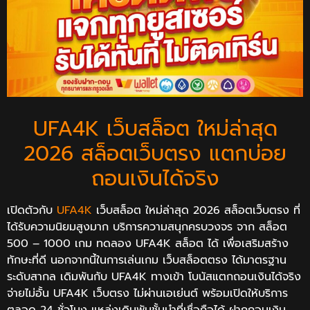
UFA4K เว็บสล็อต ใหม่ล่าสุด
2026 สล็อตเว็บตรง แตกบ่อย
ถอนเงินได้จริง
เปิดตัวกับ
UFA4K
เว็บสล็อต ใหม่ล่าสุด 2026 สล็อตเว็บตรง ที่
ได้รับความนิยมสูงมาก บริการความสนุกครบวงจร จาก สล็อต
500 – 1000 เกม ทดลอง UFA4K สล็อต ได้ เพื่อเสริมสร้าง
ทักษะที่ดี นอกจากนี้ในการเล่นเกม เว็บสล็อตตรง ได้มาตรฐาน
ระดับสากล เดิมพันกับ UFA4K ทางเข้า โบนัสแตกถอนเงินได้จริง
จ่ายไม่อั้น UFA4K เว็บตรง ไม่ผ่านเอเย่นต์ พร้อมเปิดให้บริการ
ตลอด 24 ชั่วโมง แหล่งเดิมพันชั้นนำที่เชื่อถือได้ ฝากถอนเงิน