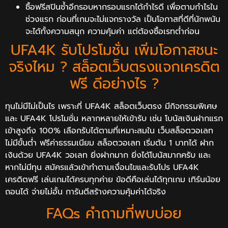
ซื้อฟรีสปินซ้ำอีกรอบหากรอบแรกได้กำไรดี เพื่อตามกำไรใน
ช่วงแรก ก่อนที่เกมจะไม่แจกรางวัล เป็นโอกาสที่ดีที่นักพนัน
จะได้ทั้งความสนุก ความคุ้มค่า แต่ต้องซื้อเรทต่ำก่อน
UFA4K รับโปรโมชั่น เพิ่มโอกาสชนะ
จริงไหม ? สล็อตเว็บตรงแจกเครดิต
ฟรี ดีอย่างไร ?
ทุนไม่มีไม่เป็นไร เพราะที่ UFA4K สล็อตเว็บตรง มีกิจกรรมพิเศษ
และ UFA4K โปรโมชั่น หลากหลายให้เข้ารับ เช่น โบนัสเงินฝากแรก
เข้าสูงถึง 100% เลือกรับได้ตามที่เหมาะสมใน เว็บสล็อตวอเลท
ไม่มีขั้นต่ำ ฟรีค่าธรรมเนียม สล็อตวอเลท เริ่มต้น 1 บาทได้ ฝาก
เงินด้วย UFA4K วอเลท ยิ่งฝากมาก ยิ่งได้โบนัสมากครับ และ
หากไม่มีทุน สมัครแล้วเข้าทำตามเงื่อนไขและรับโปร UFA4K
เครดิตฟรี เล่นเกมได้ครบทุกค่าย ข้อดีคือเล่นได้ทุกเกม เทิร์นน้อย
ถอนได้ จ่ายไม่อั้น การันตีสร้างความคุ้มค่าได้จริง
FAQs คำถามที่พบบ่อย