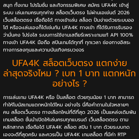
สนุก ทั้งเกม โปรโมชั่น และกิจกรรมพิเศษ สมัคร UFA4K เข้าสู่
ระบบ เล่นเกมครบทุกค่าย สล็อตเว็บตรง ไม่ผ่านเอเย่นต์ 2026
เว็บสล็อตตรง เชื่อถือได้ ทางเข้าเล่น สล็อต ปั่นง่ายด้วยระบบออ
โต้ หรือจะเล่นเองก็ได้เช่นกัน UFA4K ทางเข้า ที่ได้รับการรับรอง
ว่ามั่นคง โปร่งใส ระบบการใช้งานเสถียร์เพราะเกมแท้ API 100%
ทางเข้า UFA4K มือถือ สปินเกมได้ทุกที่ ทุกเวลา ช่องทางอิสระ
ทางการลงทุนและความบันเทิงครบวงจร
UFA4K สล็อตเว็บตรง แตกง่าย
ล่าสุดจริงไหม ? เบท 1 บาท แตกหนัก
อย่างไร ?
การเล่นเกม UFA4K หรือ ปั่นสล็อต ด้วยทุนน้อย 1 บาท สามารถ
ทำให้โบนัสเกมแตกหนักได้ไหม อย่างไร นี่คือคำถามในใจหลายๆ
คน สล็อตเว็บตรง ทางเลือกใหม่ที่ดีที่สุด 2026 เป็นแหล่งเดิมพัน
เกมสล็อต ชั้นนำเปิดให้เล่นครบทุกแบรนด์ เว็บสล็อตตรง ตาม
หลักสากล เชื่อถือได้ UFA4K สล็อต สปิน 1 บาท ด้วยระบบกด
เองจะดีที่สุดครับ และควรเป็น UFA4K เกมสล็อต ที่มีค่า RTP