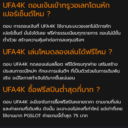
UFA4K ถอนเงินเข้าทรูวอเลทโดนหัก
เปอร์เซ็นต์ไหม ?
ตอบ การถอนเงินที่ UFA4K ใช้งานระบบวอเลทไม่มีการหัก
เปอร์เซ็นต์ มั่นใจได้เลย ฟรีค่าธรรมเนียมทุกรายการ ถอนไม่มีขั้น
ต่ำด้วย สร้างความคุ้มค่าต่อการลงทุนจริงๆ
UFA4K เล่นโหมดลองเล่นได้ฟรีไหม ?
ตอบ UFA4K ทดลองเล่นสล็อต ฟรีได้ครบทุกค่าย เสริมสร้าง
ประสบการณ์ใหม่ๆ ทักษะการเล่นดีๆ ที่เป็นตัวช่วยในการเดิมพัน
จริง จะมีโอกาสทำเงินได้มากขึ้นแน่นอน
UFA4K ซื้อฟรีสปินต่ำสุดกี่บาท ?
ตอบ UFA4K จะมีเรทในการซื้อฟรีสปินหลายราคา ตามเกมที่เล่น
และค่ายเกมที่เดิมพัน ดังนั้น จะเจาะจงไม่คงที่เท่าไหร่ แต่เท่าที่เคย
ใช้งานมาก PGSLOT ค่ายเกมนี้ต่ำสุด 75 บาท