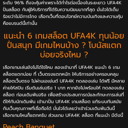
ระดับ 96% ถึงจะคุ้มค่าเพราะได้กำไรต่อเนื่องในระยะยาว UFA4K
ปั่นสล็อต กับผู้ให้บริการที่ได้รับความนิยมมากที่สุด มั่นใจได้เต็ม
ร้อยว่าไม่มีการโกง เลือกเว็บที่ตอบโจทย์ความบันเทิงและความคุ้ม
คือแบรนด์นี้เท่านั้น
แนะนำ 6 เกมสล็อต UFA4K ทุนน้อย
ปั่นสนุก มีเกมไหนบ้าง ? โบนัสแตก
บ่อยจริงไหม ?
เลือกเกมเล่นยังไม่ได้ใช่ไหม ลองเข้ามาที่ UFA4K แนะนำ 6 เกม
สล็อตแตกบ่อย ที่ เว็บตรงแตกหนัก ให้บริการอย่างครอบคลุม
สล็อตเว็บตรง ไม่ผ่านเอเย่นต์ UFA4K ทดลองเล่น ได้ฟรี มีหลาย
ค่ายให้สปิน เริ่มต้นเล่นจริง 1 บาท หากยังไม่พร้อมให้ ทดลองเล่น
สล็อต ก่อนเดิมพันจริง เพื่อสร้างประสบการณ์และทักษะการเล่นที่
ดีให้กับนักเดิมพัน เข้ามาปั่น UFA4K เกมสล็อต แท้ระบบทันสมัย
กับเว็บคุณภาพที่เชื่อถือได้ มั่นใจได้เลยว่าเข้าร่วมเดิมพันวันนี้
เลือกเกมไหนก็แตกครับ ส่วนเกม UFA4K สล็อต ที่แนะนำ มีดังนี้
Peach Banquet