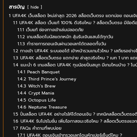
สารบัญ
hide
1
UFA4K เว็บสล็อต ใหม่ล่าสุด 2026 สล็อตเว็บตรง แตกบ่อย ถอนเงิน
1.1
UFA4K สล็อต เว็บแท้ 100% ดีจริงไหม ? สล็อตเว็บตรง มีข้อดีอ
1.1.1
เว็บแท้ ช่องทางเข้าเล่นปลอดภัย
1.1.2
เกมสล็อตโบนัสแตกหนัก ลุ้นรับเงินแสนได้ทุกวัน
1.1.3
ทำรายการถอนเงินผ่านวอเลทได้ตลอดทั้งวัน
1.2
ทางเข้า UFA4K ระบบออโต้ เข้าหน้ารวมเกมไวไหม ? เสถียรอย่าง
1.3
UFA4K สล็อตเว็บตรง แตกง่าย ล่าสุดจริงไหม ? เบท 1 บาท แต
1.4
แนะนำ 6 เกมสล็อต UFA4K ทุนน้อยปั่นสนุก มีเกมไหนบ้าง ? โบ
1.4.1
Peach Banquet
1.4.2
Third Prince’s Journey
1.4.3
Witch’s Brew
1.4.4
Crypt Mania
1.4.5
Octopus Life
1.4.6
Neptune Treasure
1.5
ปั่นสล็อต UFA4K อย่างไรให้ได้ถอนเงิน ? เทคนิคสล็อตเว็บตรงด
1.6
UFA4K รับโปรโมชั่น เพิ่มโอกาสชนะจริงไหม ? สล็อตเว็บตรงแจกเ
1.7
FAQs คำถามที่พบบ่อย
1.7.1
UFA4K ถอนเงินเข้าทรูวอเลทโดนหักเปอร์เซ็นต์ไหม ?