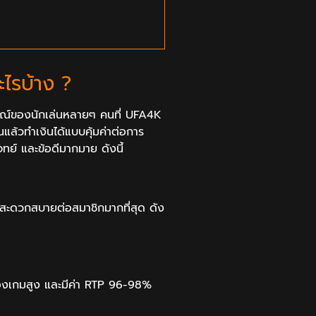
ไรบ้าง ?
การณ์ของนักเล่นหลายๆ คนที่ UFA4K
แล้วทำเงินได้แบบคุ้มค่าต่อการ
ทย์ และข้อดีมากมาย ดังนี้
ามสะดวกสบายต่อสมาชิกมากที่สุด ดัง
กของเกมสูง และมีค่า RTP 96-98%