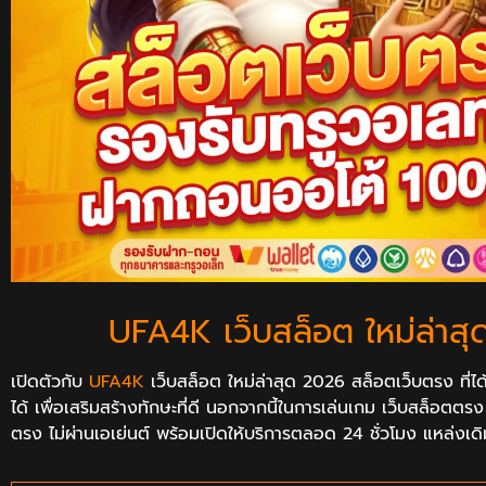
UFA4K เว็บสล็อต ใหม่ล่าส
เปิดตัวกับ
UFA4K
เว็บสล็อต ใหม่ล่าสุด 2026 สล็อตเว็บตรง ท
ได้ เพื่อเสริมสร้างทักษะที่ดี นอกจากนี้ในการเล่นเกม เว็บสล็อต
ตรง ไม่ผ่านเอเย่นต์ พร้อมเปิดให้บริการตลอด 24 ชั่วโมง แหล่งเดิ