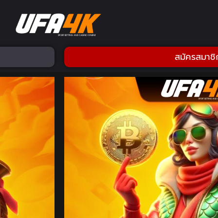
สมัครสมาชิ