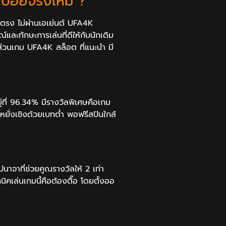
บ่อยจริงไหม ?
บตรง ไม่ผ่านเอเย่นต์ UFA4K
และทักษะการเล่นที่ดีให้กับนักเดิม
บ ส่วนเกม UFA4K สล็อต ที่แนะนำ มี
ที่ 96.34% มีรางวัลพิเศษคือเกม
หยั่งเชิงด้วยเบทต่ำ พอฟรีสปินใกล้
จาที่ช่วยคูณรางวัลให้ 2 เท่า
คเล่นเกมนี้คือต้องตื๊อ โดยตั้งออ