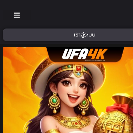
เข้าสู่ระบบ