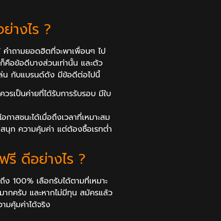
อย่างไร ?
ด้ คำถามยอดฮิตที่จะพาเพื่อนๆ ไป
ือข้อดีบางส่วนเท่านั้น และตัว
 กับแบรนด์ดัง มีข้อดีต่อไปนี้
รเป็นค่ายที่ได้รับการรับรอบ มีใบ
อกาสชนะได้เมื่อถึงเวลาที่เหมาะสม
สนุก ความคุ้มค่า แต่ต้องซื้อเรทต่ำ
รี ดีอย่างไร ?
งถึง 100% เลือกรับได้ตามที่เหมาะ
สมากครับ และหากไม่มีทุน สมัครแล้ว
ามคุ้มค่าได้จริง