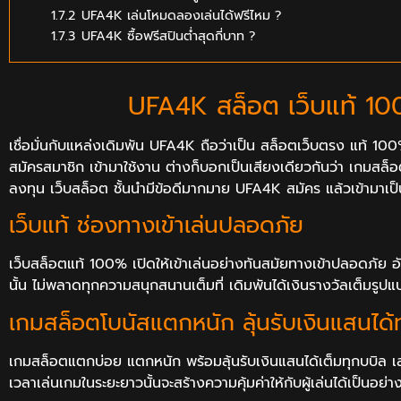
1.7.2
UFA4K เล่นโหมดลองเล่นได้ฟรีไหม ?
1.7.3
UFA4K ซื้อฟรีสปินต่ำสุดกี่บาท ?
UFA4K สล็อต เว็บแท้ 100
เชื่อมั่นกับแหล่งเดิมพัน UFA4K ถือว่าเป็น สล็อตเว็บตรง แท้ 
สมัครสมาชิก เข้ามาใช้งาน ต่างก็บอกเป็นเสียงเดียวกันว่า เกมสล็
ลงทุน เว็บสล็อต ชั้นนำมีข้อดีมากมาย UFA4K สมัคร แล้วเข้ามาเป็
เว็บแท้ ช่องทางเข้าเล่นปลอดภัย
เว็บสล็อตแท้ 100% เปิดให้เข้าเล่นอย่างทันสมัยทางเข้าปลอดภัย อ
นั้น ไม่พลาดทุกความสนุกสนานเต็มที่ เดิมพันได้เงินรางวัลเต็มรูปแบบ
เกมสล็อตโบนัสแตกหนัก ลุ้นรับเงินแสนได้ท
เกมสล็อตแตกบ่อย แตกหนัก พร้อมลุ้นรับเงินแสนได้เต็มทุกบบิล เ
เวลาเล่นเกมในระยะยาวนั้นจะสร้างความคุ้มค่าให้กับผู้เล่นได้เป็นอย่