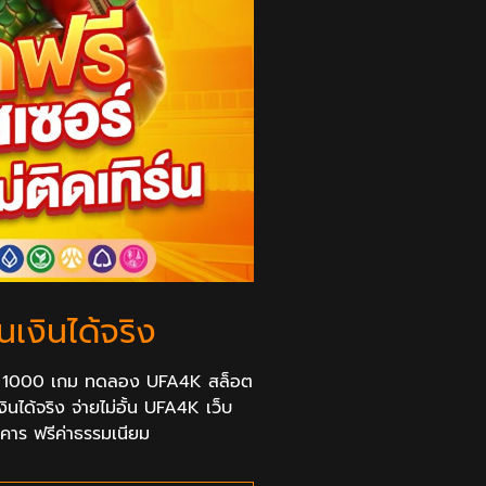
เงินได้จริง
0 – 1000 เกม ทดลอง UFA4K สล็อต
นได้จริง จ่ายไม่อั้น UFA4K เว็บ
าคาร ฟรีค่าธรรมเนียม