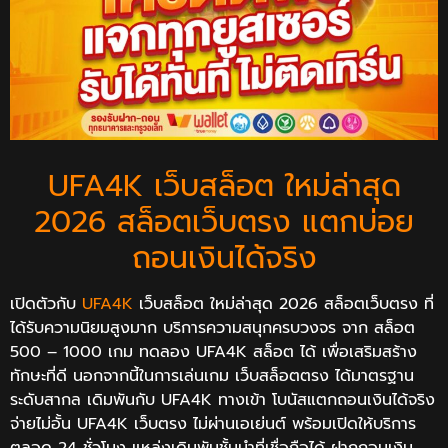
UFA4K เว็บสล็อต ใหม่ล่าสุด
2026 สล็อตเว็บตรง แตกบ่อย
ถอนเงินได้จริง
เปิดตัวกับ
UFA4K
เว็บสล็อต ใหม่ล่าสุด 2026 สล็อตเว็บตรง ที่
ได้รับความนิยมสูงมาก บริการความสนุกครบวงจร จาก สล็อต
500 – 1000 เกม ทดลอง UFA4K สล็อต ได้ เพื่อเสริมสร้าง
ทักษะที่ดี นอกจากนี้ในการเล่นเกม เว็บสล็อตตรง ได้มาตรฐาน
ระดับสากล เดิมพันกับ UFA4K ทางเข้า โบนัสแตกถอนเงินได้จริง
จ่ายไม่อั้น UFA4K เว็บตรง ไม่ผ่านเอเย่นต์ พร้อมเปิดให้บริการ
ตลอด 24 ชั่วโมง แหล่งเดิมพันชั้นนำที่เชื่อถือได้ ฝากถอนเงิน