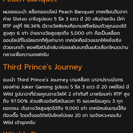
ผมขอแนะนำ สล็อตออนไลน์ Peach Banquet เทพเซียนจีนจาก
ค่าย Slotxo มาในรูปแบบ 5 รีล 3 แถว มี 20 เส้นจ่ายเงิน มีค่า
RTP อยู่ที่ 96.34% มีรางวัลพิเศษคือเกมฟรีพร้อมตัวคูณเองได้
สูงสุด 6 เท่า จ่ายรางวัลสูงสุดถึง 5,000 เท่า ถือเป็นสล็อต
ออนไลน์ที่โบนัสแตกทีคุ้มค่ามาก เทคนิคคือช่วงแรกให้หยั่งเชิง
ด้วยเบทต่ำ พอฟรีสปินใกล้มาค่อยขยับเบทขึ้นแล้วเลือกโหมดปาน
กลางเพื่อความเซฟครับ
Third Prince’s Journey
แนะนำ Third Prince’s Journey เกมสล็อต นาจาปราบมังกร
ของค่าย Joker Gaming รูปแบบ 5 รีล 3 แถว มี 20 เพย์ไลน์ มี
Wild รูปนาจาที่ช่วยคูณรางวัลให้ 2 เท่าทันที มาพร้อมค่า RTP สูง
ถึง 97.00% ส่วนฟีเจอร์ฟรีสปินแจก 15 รอบพร้อมคูณ 3 ทุก
ยอดชนะ ดันรางวัลสูงสุดได้ถึง 9,000 เท่า เทคนิคเล่นเกมนี้คือ
ต้องตื๊อ โดยตั้งออโต้สปินไหลไปเลย 20 ตา รอจังหวะคอมโบ
Wild เข้าชุดครับ