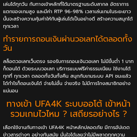
เล่นได้ทุกวัน กับทางเข้าหลักที่ได้มาตรฐานระดับสากล อัตราการ
แตกของเกมสูง และมีค่า RTP 96-98% เวลาเล่นเกมในระยะยาว
นั้นจะสร้างความคุ้มค่าให้กับผู้เล่นได้เป็นอย่างดี สร้างความสนุกได้
ทุกเวลา
ทำรายการถอนเงินผ่านวอเลทได้ตลอดทั้ง
วัน
สล็อตวอเลทเว็บตรง รองรับการถอนเงินวอเลท ไม่มีขั้นต่ำ 1 บาท
ก็ถอนได้ ด้วยระบบวอเลท บริการแบบฟรีค่าธรรมเนียม ใช้งานได้
ทุกที่ ทุกเวลา ตลอดทั้งวันทั้งคืน สนุกกับเกมระบบ API ชนะแล้ว
ได้กำไรก็ถอนเงินได้ จ่ายไม่อั้น จ่ายจริง ไม่มีการโกงสมาชิกอย่าง
แน่นอน
ทางเข้า UFA4K ระบบออโต้ เข้าหน้า
รวมเกมไวไหม ? เสถียรอย่างไร ?
เลือกใช้งานกับทางเข้า UFA4K หน้าหลักปลอดภัย มีการอัปเดต
ข่าวสารต่างๆ อย่างทันสมัย มั่นใจได้เลยว่าไม่มีพลาดทุกความ