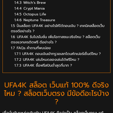
1.4.3
Witch’s Brew
1.4.4
Crypt Mania
1.4.5
Octopus Life
1.4.6
Neptune Treasure
1.5
ปั่นสล็อต UFA4K อย่างไรให้ได้ถอนเงิน ? เทคนิคสล็อตเว็บ
ตรงดีอย่างไร ?
1.6
UFA4K รับโปรโมชั่น เพิ่มโอกาสชนะจริงไหม ? สล็อตเว็บ
ตรงแจกเครดิตฟรี ดีอย่างไร ?
1.7
FAQs คำถามที่พบบ่อย
1.7.1
UFA4K ถอนเงินเข้าทรูวอเลทโดนหักเปอร์เซ็นต์ไหม ?
1.7.2
UFA4K เล่นโหมดลองเล่นได้ฟรีไหม ?
1.7.3
UFA4K ซื้อฟรีสปินต่ำสุดกี่บาท ?
UFA4K สล็อต เว็บแท้ 100% ดีจริง
ไหม ? สล็อตเว็บตรง มีข้อดีอะไรบ้าง
?
เชื่อมั่นกับแหล่งเดิมพัน UFA4K ถือว่าเป็น สล็อตเว็บตรง แท้