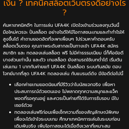
เงิน ? เทคนิคสล็อตเว็บตรงดีอย่างไร
?
ค้นหาเทคนิคดีๆ ในการเล่น UFA4K เปิดใจเข้ามร่วมลงทุนวันนี้
มือใหม่ควรจะ ปั่นสล็อต อย่างไรดีให้มีโอกาสชนะเกมและทำกำไรให้
สูงขึ้นได้ คำถามยอดฮิตที่จะพาเพื่อนๆ ไปร่วมหาคำตอบครับ
สล็อตเว็บตรง คุณภาพระดับสากลเป็นทางเข้า UFA4K สมัคร
สมาชิก และ ทดลองเล่นสล็อต ฟรี ไม่มีค่าธรรมเนียม นี่ก็คือข้อดี
บางส่วนเท่านั้น และตัว เกมสล็อต ยังสามรถใช้เบทต่ำได้ เริ่มต้น
เล่นเกม 1 บาทกับค่ายแท้ UFA4K ปั่นสล็อต ระบบทันสมัย ตอบ
โจทย์มากที่สุด UFA4K ทดลองเล่น กับแบรนด์ดัง มีข้อดีต่อไปนี้
เลือกค่ายเกมยอดนิยมที่มีรีวิวว่าโบนัสแจกจริง เพื่อหา
ประสบการณ์ด้วยตนเอง ไม่พลาดทุกความสนุกและแจ็ค
พอตที่รอคุณอยู่ และควรเป็นค่ายที่ได้รับการรับรอบ มีใบ
เซอร์ด้วย
ทดลองเล่นฟรีก่อนเพื่อเช็กความถี่ของสัญลักษณ์พิเศษ
เพื่อจะได้เข้าใจระบบเกม ศึกษาเทคนิคการเล่นในระบบก่อน
เดิมพันจริง เพิ่มโอกาสชนะได้เมื่อถึงเวลาที่เหมาะสม