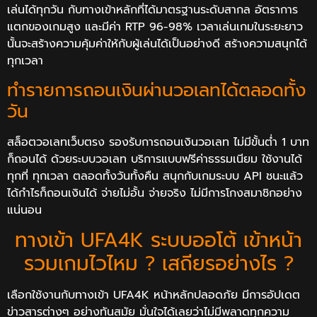
เล่นได้ทุกวัน กับทางเข้าหลักที่ได้มาตรฐานระดับสากล อัตราการ
แตกของเกมสูง และมีค่า RTP 96-98% เวลาเล่นเกมในระยะยาว
นั้นจะสร้างความคุ้มค่าให้กับผู้เล่นได้เป็นอย่างดี สร้างความสนุกได้
ทุกเวลา
ทำรายการถอนเงินผ่านวอเลทได้ตลอดทั้ง
วัน
สล็อตวอเลทเว็บตรง รองรับการถอนเงินวอเลท ไม่มีขั้นต่ำ 1 บาท
ก็ถอนได้ ด้วยระบบวอเลท บริการแบบฟรีค่าธรรมเนียม ใช้งานได้
ทุกที่ ทุกเวลา ตลอดทั้งวันทั้งคืน สนุกกับเกมระบบ API ชนะแล้ว
ได้กำไรก็ถอนเงินได้ จ่ายไม่อั้น จ่ายจริง ไม่มีการโกงสมาชิกอย่าง
แน่นอน
ทางเข้า UFA4K ระบบออโต้ เข้าหน้า
รวมเกมไวไหม ? เสถียรอย่างไร ?
เลือกใช้งานกับทางเข้า UFA4K หน้าหลักปลอดภัย มีการอัปเดต
ข่าวสารต่างๆ อย่างทันสมัย มั่นใจได้เลยว่าไม่มีพลาดทุกความ