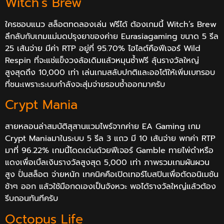
Witch’s Brew
ใครชอบแนว สล็อตทดลองเล่น ฟรีได้ ต้องเกมนี้ Witch’s Brew
ลึกลับกับเกมแม่มดปรุงยาของค่าย Eurasiagaming ขนาด 5 รีล
25 เส้นจ่าย มีค่า RTP อยู่ที่ 95.70% ไฮไลต์คือฟีเจอร์ Wild
Respin ที่จะแช่แข็งวงล้อเดิมแล้วหมุนซ้ำฟรี ลุ้นรางวัลใหญ่
สูงสุดถึง 10,000 เท่า เล่นเกมสลับปกติและออโต้ให้เพิ่มเบทรอบ
ที่ชนะเพราะระบบกำลังจะสุ่มจ่ายรอบซ้ำออกมาครับ
Crypt Mania
สายหลอนล่าสมบัติสุสานแวมไพร์จากค่าย EA Gaming เกม
Crypt Maniaมาในระบบ 5 รีล 3 แถว มี 10 เส้นจ่าย พกค่า RTP
มาที่ 96.22% เกมนี้โดดเด่นด้วยฟีเจอร์ Gamble ทายไพ่ดำหรือ
แดงเพื่อเบิ้ลเงินรางวัลสูงสุด 5,000 เท่า ภาพรวมเกมผันผวน
สูง ปั่นสล็อต จ่ายหนัก เทคนิคคือเปิดเทอร์โบสปินเพื่อตัดอนิเมชัน
ช้าๆ ออก แล้วใช้มือกดเองเป็นจังหวะ พอได้รางวัลใหญ่แล้วต้อง
รีบถอนทันทีครับ
Octopus Life