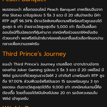
ผมขอแนะนำ สล็อตออนไลน์ Peach Banquet เทพเซียนจีนจาก
ค่าย Slotxo มาในรูปแบบ 5 รีล 3 แถว มี 20 เส้นจ่ายเงิน มีค่า
RTP อยู่ที่ 96.34% มีรางวัลพิเศษคือเกมฟรีพร้อมตัวคูณเองได้
สูงสุด 6 เท่า จ่ายรางวัลสูงสุดถึง 5,000 เท่า ถือเป็นสล็อต
ออนไลน์ที่โบนัสแตกทีคุ้มค่ามาก เทคนิคคือช่วงแรกให้หยั่งเชิง
ด้วยเบทต่ำ พอฟรีสปินใกล้มาค่อยขยับเบทขึ้นแล้วเลือกโหมดปาน
กลางเพื่อความเซฟครับ
Third Prince’s Journey
แนะนำ Third Prince’s Journey เกมสล็อต นาจาปราบมังกร
ของค่าย Joker Gaming รูปแบบ 5 รีล 3 แถว มี 20 เพย์ไลน์ มี
Wild รูปนาจาที่ช่วยคูณรางวัลให้ 2 เท่าทันที มาพร้อมค่า RTP สูง
ถึง 97.00% ส่วนฟีเจอร์ฟรีสปินแจก 15 รอบพร้อมคูณ 3 ทุก
ยอดชนะ ดันรางวัลสูงสุดได้ถึง 9,000 เท่า เทคนิคเล่นเกมนี้คือ
ต้องตื๊อ โดยตั้งออโต้สปินไหลไปเลย 20 ตา รอจังหวะคอมโบ
Wild เข้าชุดครับ