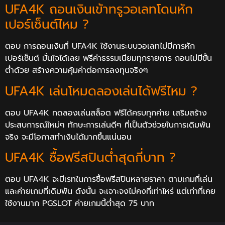
UFA4K ถอนเงินเข้าทรูวอเลทโดนหัก
เปอร์เซ็นต์ไหม ?
ตอบ การถอนเงินที่ UFA4K ใช้งานระบบวอเลทไม่มีการหัก
เปอร์เซ็นต์ มั่นใจได้เลย ฟรีค่าธรรมเนียมทุกรายการ ถอนไม่มีขั้น
ต่ำด้วย สร้างความคุ้มค่าต่อการลงทุนจริงๆ
UFA4K เล่นโหมดลองเล่นได้ฟรีไหม ?
ตอบ UFA4K ทดลองเล่นสล็อต ฟรีได้ครบทุกค่าย เสริมสร้าง
ประสบการณ์ใหม่ๆ ทักษะการเล่นดีๆ ที่เป็นตัวช่วยในการเดิมพัน
จริง จะมีโอกาสทำเงินได้มากขึ้นแน่นอน
UFA4K ซื้อฟรีสปินต่ำสุดกี่บาท ?
ตอบ UFA4K จะมีเรทในการซื้อฟรีสปินหลายราคา ตามเกมที่เล่น
และค่ายเกมที่เดิมพัน ดังนั้น จะเจาะจงไม่คงที่เท่าไหร่ แต่เท่าที่เคย
ใช้งานมาก PGSLOT ค่ายเกมนี้ต่ำสุด 75 บาท