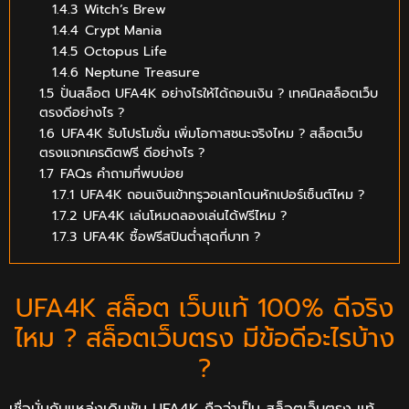
1.4.3
Witch’s Brew
1.4.4
Crypt Mania
1.4.5
Octopus Life
1.4.6
Neptune Treasure
1.5
ปั่นสล็อต UFA4K อย่างไรให้ได้ถอนเงิน ? เทคนิคสล็อตเว็บ
ตรงดีอย่างไร ?
1.6
UFA4K รับโปรโมชั่น เพิ่มโอกาสชนะจริงไหม ? สล็อตเว็บ
ตรงแจกเครดิตฟรี ดีอย่างไร ?
1.7
FAQs คำถามที่พบบ่อย
1.7.1
UFA4K ถอนเงินเข้าทรูวอเลทโดนหักเปอร์เซ็นต์ไหม ?
1.7.2
UFA4K เล่นโหมดลองเล่นได้ฟรีไหม ?
1.7.3
UFA4K ซื้อฟรีสปินต่ำสุดกี่บาท ?
UFA4K สล็อต เว็บแท้ 100% ดีจริง
ไหม ? สล็อตเว็บตรง มีข้อดีอะไรบ้าง
?
เชื่อมั่นกับแหล่งเดิมพัน UFA4K ถือว่าเป็น สล็อตเว็บตรง แท้