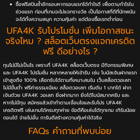
ซื้อฟรีสปินซ้ำอีกรอบหากรอบแรกได้กำไรดี เพื่อตามกำไรใน
ช่วงแรก ก่อนที่เกมจะไม่แจกรางวัล เป็นโอกาสที่ดีที่นักพนัน
จะได้ทั้งความสนุก ความคุ้มค่า แต่ต้องซื้อเรทต่ำก่อน
UFA4K รับโปรโมชั่น เพิ่มโอกาสชนะ
จริงไหม ? สล็อตเว็บตรงแจกเครดิต
ฟรี ดีอย่างไร ?
ทุนไม่มีไม่เป็นไร เพราะที่ UFA4K สล็อตเว็บตรง มีกิจกรรมพิเศษ
และ UFA4K โปรโมชั่น หลากหลายให้เข้ารับ เช่น โบนัสเงินฝากแรก
เข้าสูงถึง 100% เลือกรับได้ตามที่เหมาะสมใน เว็บสล็อตวอเลท
ไม่มีขั้นต่ำ ฟรีค่าธรรมเนียม สล็อตวอเลท เริ่มต้น 1 บาทได้ ฝาก
เงินด้วย UFA4K วอเลท ยิ่งฝากมาก ยิ่งได้โบนัสมากครับ และ
หากไม่มีทุน สมัครแล้วเข้าทำตามเงื่อนไขและรับโปร UFA4K
เครดิตฟรี เล่นเกมได้ครบทุกค่าย ข้อดีคือเล่นได้ทุกเกม เทิร์นน้อย
ถอนได้ จ่ายไม่อั้น การันตีสร้างความคุ้มค่าได้จริง
FAQs คำถามที่พบบ่อย