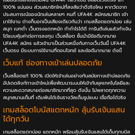
100% แน่นอน ส่วนสมาชิกใหม่ที่สงสัยว่าดีจริงไหม หากวัดจาก
ประสบการณ์ของนักเล่นหลายๆ คนที่ UFA4K สมัครสมาชิก เข้า
มาใช้งาน ต่างก็บอกเป็นเสียงเดียวกันว่า เกมสล็อตแตกบ่อย เล่น
สนุก เบทต่ำ เว็บตรงแตกหนัก ทำกำไรได้ดี การันตีเล่นแล้วทำเงิน
ได้แบบคุ้มค่าต่อการลงทุน เว็บสล็อต ชั้นนำมีข้อดีมากมาย
UFA4K สมัคร แล้วเข้ามาเป็นส่วนหนึ่งกับทางเว็บวันนี้ UFA4K
เว็บตรง มีระบบการใช้งานที่ตอบโจทย์ และข้อดีมากมาย ดังนี้
เว็บแท้ ช่องทางเข้าเล่นปลอดภัย
เว็บสล็อตแท้ 100% เปิดให้เข้าเล่นอย่างทันสมัยทางเข้าปลอดภัย
อัปเดตลิงก์ทางเข้าใหม่เพื่อพัฒนาระบบให้เข้ากับยุคเทคโนโลยีและ
ความสะดวกสบายต่อสมาชิกมากที่สุด ดังนั้น ไม่พลาดทุกความ
สนุกสนานเต็มที่ เดิมพันได้เงินรางวัลเต็มรูปแบบ เชื่อถือได้จริง
เกมสล็อตโบนัสแตกหนัก ลุ้นรับเงินแสน
ได้ทุกวัน
เกมสล็อตแตกบ่อย แตกหนัก พร้อมลุ้นรับเงินแสนได้เต็มทุกบบิล