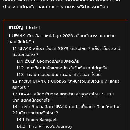
ด้วยระบบทันสมัย วอเลท และ ธนาคาร ฟรีค่าธรรมเนียม
สารบัญ
hide
1
UFA4K เว็บสล็อต ใหม่ล่าสุด 2026 สล็อตเว็บตรง แตกบ่อย
ถอนเงินได้จริง
1.1
UFA4K สล็อต เว็บแท้ 100% ดีจริงไหม ? สล็อตเว็บตรง มี
ข้อดีอะไรบ้าง ?
1.1.1
เว็บแท้ ช่องทางเข้าเล่นปลอดภัย
1.1.2
เกมสล็อตโบนัสแตกหนัก ลุ้นรับเงินแสนได้ทุกวัน
1.1.3
ทำรายการถอนเงินผ่านวอเลทได้ตลอดทั้งวัน
1.2
ทางเข้า UFA4K ระบบออโต้ เข้าหน้ารวมเกมไวไหม ? เสถียร
อย่างไร ?
1.3
UFA4K สล็อตเว็บตรง แตกง่าย ล่าสุดจริงไหม ? เบท 1
บาท แตกหนักอย่างไร ?
1.4
แนะนำ 6 เกมสล็อต UFA4K ทุนน้อยปั่นสนุก มีเกมไหนบ้าง
? โบนัสแตกบ่อยจริงไหม ?
1.4.1
Peach Banquet
1.4.2
Third Prince’s Journey