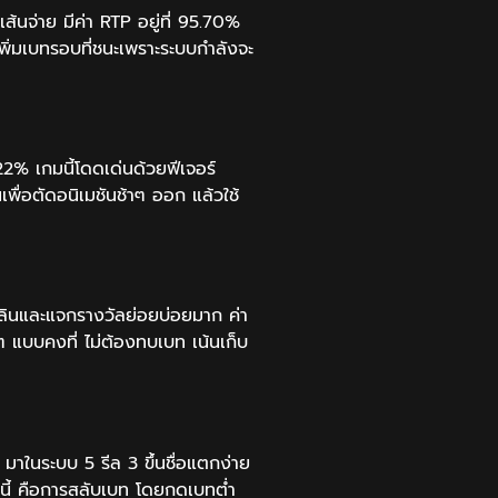
นจ่าย มีค่า RTP อยู่ที่ 95.70%
เพิ่มเบทรอบที่ชนะเพราะระบบกำลังจะ
% เกมนี้โดดเด่นด้วยฟีเจอร์
พื่อตัดอนิเมชันช้าๆ ออก แล้วใช้
ลินและแจกรางวัลย่อยบ่อยมาก ค่า
งๆ แบบคงที่ ไม่ต้องทบเบท เน้นเก็บ
ในระบบ 5 รีล 3 ขึ้นชื่อแตกง่าย
มนี้ คือการสลับเบท โดยกดเบทต่ำ