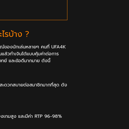
ไรบ้าง ?
การณ์ของนักเล่นหลายๆ คนที่ UFA4K
แล้วทำเงินได้แบบคุ้มค่าต่อการ
ทย์ และข้อดีมากมาย ดังนี้
ามสะดวกสบายต่อสมาชิกมากที่สุด ดัง
กของเกมสูง และมีค่า RTP 96-98%