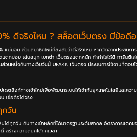
% ดีจริงไหม ? สล็อตเว็บตรง มีข้อดีอะ
100% แน่นอน ส่วนสมาชิกใหม่ที่สงสัยว่าดีจริงไหม หากวัดจากประสบ
อตแตกบ่อย เล่นสนุก เบทต่ำ เว็บตรงแตกหนัก ทำกำไรได้ดี การันตีเล่น
นส่วนหนึ่งกับทางเว็บวันนี้ UFA4K เว็บตรง มีระบบการใช้งานที่ตอบโจ
ัปเดตลิงก์ทางเข้าใหม่เพื่อพัฒนาระบบให้เข้ากับยุคเทคโนโลยีและคว
 เชื่อถือได้จริง
ุกวัน
ล่นได้ทุกวัน กับทางเข้าหลักที่ได้มาตรฐานระดับสากล อัตราการแต
างดี สร้างความสนุกได้ทุกเวลา