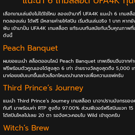
แนะนำ 6 เกมสล็อต UFA4K ทุนน้
เลือกเกมเล่นยังไม่ได้ใช่ไหม ลองเข้ามาที่ UFA4K แนะนำ 6 เกมสล
ทดลองเล่น ได้ฟรี มีหลายค่ายให้สปิน เริ่มต้นเล่นจริง 1 บาท หากยั
พัน เข้ามาปั่น UFA4K เกมสล็อต แท้ระบบทันสมัยกับเว็บคุณภาพที่เชื
ดังนี้
Peach Banquet
ผมขอแนะนำ สล็อตออนไลน์ Peach Banquet เทพเซียนจีนจากค่าย Slo
ฟรีพร้อมตัวคูณเองได้สูงสุด 6 เท่า จ่ายรางวัลสูงสุดถึง 5,000 เท
มาค่อยขยับเบทขึ้นแล้วเลือกโหมดปานกลางเพื่อความเซฟครับ
Third Prince’s Journey
แนะนำ Third Prince’s Journey เกมสล็อต นาจาปราบมังกรของค่าย
ทันที มาพร้อมค่า RTP สูงถึง 97.00% ส่วนฟีเจอร์ฟรีสปินแจก 15 
โต้สปินไหลไปเลย 20 ตา รอจังหวะคอมโบ Wild เข้าชุดครับ
Witch’s Brew