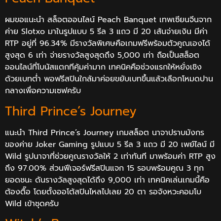
ผมขอแนะนำ สล็อตออนไลน์ Peach Banquet เทพเซียนจีนจาก
ค่าย Slotxo มาในรูปแบบ 5 รีล 3 แถว มี 20 เส้นจ่ายเงิน มีค่า
RTP อยู่ที่ 96.34% มีรางวัลพิเศษคือเกมฟรีพร้อมตัวคูณเองได้
สูงสุด 6 เท่า จ่ายรางวัลสูงสุดถึง 5,000 เท่า ถือเป็นสล็อต
ออนไลน์ที่โบนัสแตกทีคุ้มค่ามาก เทคนิคคือช่วงแรกให้หยั่งเชิง
ด้วยเบทต่ำ พอฟรีสปินใกล้มาค่อยขยับเบทขึ้นแล้วเลือกโหมดปาน
กลางเพื่อความเซฟครับ
Third Prince’s Journey
แนะนำ Third Prince’s Journey เกมสล็อต นาจาปราบมังกร
ของค่าย Joker Gaming รูปแบบ 5 รีล 3 แถว มี 20 เพย์ไลน์ มี
Wild รูปนาจาที่ช่วยคูณรางวัลให้ 2 เท่าทันที มาพร้อมค่า RTP สูง
ถึง 97.00% ส่วนฟีเจอร์ฟรีสปินแจก 15 รอบพร้อมคูณ 3 ทุก
ยอดชนะ ดันรางวัลสูงสุดได้ถึง 9,000 เท่า เทคนิคเล่นเกมนี้คือ
ต้องตื๊อ โดยตั้งออโต้สปินไหลไปเลย 20 ตา รอจังหวะคอมโบ
Wild เข้าชุดครับ