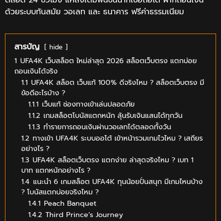
ด้วยระบบทันสมัย วอเลท และ ธนาคาร ฟรีค่าธรรมเนียม
สารบัญ
hide
1
UFA4K เว็บสล็อต ใหม่ล่าสุด 2026 สล็อตเว็บตรง แตกบ่อย
ถอนเงินได้จริง
1.1
UFA4K สล็อต เว็บแท้ 100% ดีจริงไหม ? สล็อตเว็บตรง มี
ข้อดีอะไรบ้าง ?
1.1.1
เว็บแท้ ช่องทางเข้าเล่นปลอดภัย
1.1.2
เกมสล็อตโบนัสแตกหนัก ลุ้นรับเงินแสนได้ทุกวัน
1.1.3
ทำรายการถอนเงินผ่านวอเลทได้ตลอดทั้งวัน
1.2
ทางเข้า UFA4K ระบบออโต้ เข้าหน้ารวมเกมไวไหม ? เสถียร
อย่างไร ?
1.3
UFA4K สล็อตเว็บตรง แตกง่าย ล่าสุดจริงไหม ? เบท 1
บาท แตกหนักอย่างไร ?
1.4
แนะนำ 6 เกมสล็อต UFA4K ทุนน้อยปั่นสนุก มีเกมไหนบ้าง
? โบนัสแตกบ่อยจริงไหม ?
1.4.1
Peach Banquet
1.4.2
Third Prince’s Journey