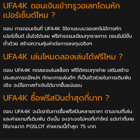
UFA4K ถอนเงินเข้าทรูวอเลทโดนหัก
เปอร์เซ็นต์ไหม ?
ตอบ การถอนเงินที่ UFA4K ใช้งานระบบวอเลทไม่มีการหัก
เปอร์เซ็นต์ มั่นใจได้เลย ฟรีค่าธรรมเนียมทุกรายการ ถอนไม่มีขั้น
ต่ำด้วย สร้างความคุ้มค่าต่อการลงทุนจริงๆ
UFA4K เล่นโหมดลองเล่นได้ฟรีไหม ?
ตอบ UFA4K ทดลองเล่นสล็อต ฟรีได้ครบทุกค่าย เสริมสร้าง
ประสบการณ์ใหม่ๆ ทักษะการเล่นดีๆ ที่เป็นตัวช่วยในการเดิมพัน
จริง จะมีโอกาสทำเงินได้มากขึ้นแน่นอน
UFA4K ซื้อฟรีสปินต่ำสุดกี่บาท ?
ตอบ UFA4K จะมีเรทในการซื้อฟรีสปินหลายราคา ตามเกมที่เล่น
และค่ายเกมที่เดิมพัน ดังนั้น จะเจาะจงไม่คงที่เท่าไหร่ แต่เท่าที่เคย
ใช้งานมาก PGSLOT ค่ายเกมนี้ต่ำสุด 75 บาท