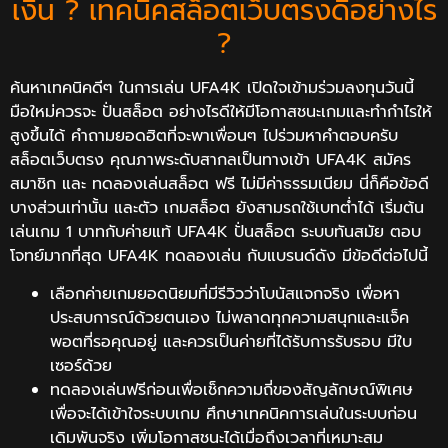
เงิน ? เทคนิคสล็อตเว็บตรงดีอย่างไร
?
ค้นหาเทคนิคดีๆ ในการเล่น UFA4K เปิดใจเข้ามร่วมลงทุนวันนี้
มือใหม่ควรจะ ปั่นสล็อต อย่างไรดีให้มีโอกาสชนะเกมและทำกำไรให้
สูงขึ้นได้ คำถามยอดฮิตที่จะพาเพื่อนๆ ไปร่วมหาคำตอบครับ
สล็อตเว็บตรง คุณภาพระดับสากลเป็นทางเข้า UFA4K สมัคร
สมาชิก และ ทดลองเล่นสล็อต ฟรี ไม่มีค่าธรรมเนียม นี่ก็คือข้อดี
บางส่วนเท่านั้น และตัว เกมสล็อต ยังสามรถใช้เบทต่ำได้ เริ่มต้น
เล่นเกม 1 บาทกับค่ายแท้ UFA4K ปั่นสล็อต ระบบทันสมัย ตอบ
โจทย์มากที่สุด UFA4K ทดลองเล่น กับแบรนด์ดัง มีข้อดีต่อไปนี้
เลือกค่ายเกมยอดนิยมที่มีรีวิวว่าโบนัสแจกจริง เพื่อหา
ประสบการณ์ด้วยตนเอง ไม่พลาดทุกความสนุกและแจ็ค
พอตที่รอคุณอยู่ และควรเป็นค่ายที่ได้รับการรับรอบ มีใบ
เซอร์ด้วย
ทดลองเล่นฟรีก่อนเพื่อเช็กความถี่ของสัญลักษณ์พิเศษ
เพื่อจะได้เข้าใจระบบเกม ศึกษาเทคนิคการเล่นในระบบก่อน
เดิมพันจริง เพิ่มโอกาสชนะได้เมื่อถึงเวลาที่เหมาะสม