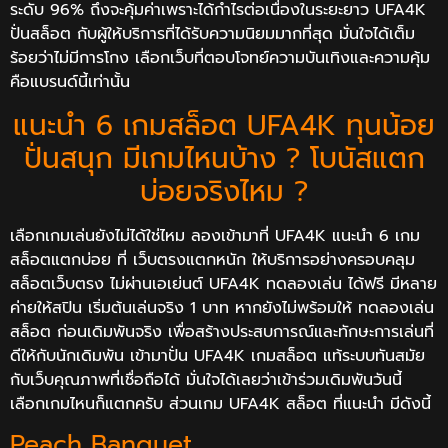
ระดับ 96% ถึงจะคุ้มค่าเพราะได้กำไรต่อเนื่องในระยะยาว UFA4K
ปั่นสล็อต กับผู้ให้บริการที่ได้รับความนิยมมากที่สุด มั่นใจได้เต็ม
ร้อยว่าไม่มีการโกง เลือกเว็บที่ตอบโจทย์ความบันเทิงและความคุ้ม
คือแบรนด์นี้เท่านั้น
แนะนำ 6 เกมสล็อต UFA4K ทุนน้อย
ปั่นสนุก มีเกมไหนบ้าง ? โบนัสแตก
บ่อยจริงไหม ?
เลือกเกมเล่นยังไม่ได้ใช่ไหม ลองเข้ามาที่ UFA4K แนะนำ 6 เกม
สล็อตแตกบ่อย ที่ เว็บตรงแตกหนัก ให้บริการอย่างครอบคลุม
สล็อตเว็บตรง ไม่ผ่านเอเย่นต์ UFA4K ทดลองเล่น ได้ฟรี มีหลาย
ค่ายให้สปิน เริ่มต้นเล่นจริง 1 บาท หากยังไม่พร้อมให้ ทดลองเล่น
สล็อต ก่อนเดิมพันจริง เพื่อสร้างประสบการณ์และทักษะการเล่นที่
ดีให้กับนักเดิมพัน เข้ามาปั่น UFA4K เกมสล็อต แท้ระบบทันสมัย
กับเว็บคุณภาพที่เชื่อถือได้ มั่นใจได้เลยว่าเข้าร่วมเดิมพันวันนี้
เลือกเกมไหนก็แตกครับ ส่วนเกม UFA4K สล็อต ที่แนะนำ มีดังนี้
Peach Banquet