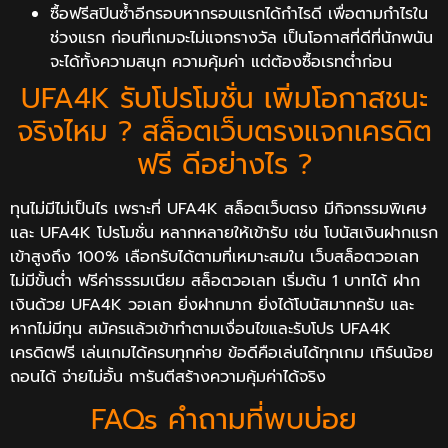
ซื้อฟรีสปินซ้ำอีกรอบหากรอบแรกได้กำไรดี เพื่อตามกำไรใน
ช่วงแรก ก่อนที่เกมจะไม่แจกรางวัล เป็นโอกาสที่ดีที่นักพนัน
จะได้ทั้งความสนุก ความคุ้มค่า แต่ต้องซื้อเรทต่ำก่อน
UFA4K รับโปรโมชั่น เพิ่มโอกาสชนะ
จริงไหม ? สล็อตเว็บตรงแจกเครดิต
ฟรี ดีอย่างไร ?
ทุนไม่มีไม่เป็นไร เพราะที่ UFA4K สล็อตเว็บตรง มีกิจกรรมพิเศษ
และ UFA4K โปรโมชั่น หลากหลายให้เข้ารับ เช่น โบนัสเงินฝากแรก
เข้าสูงถึง 100% เลือกรับได้ตามที่เหมาะสมใน เว็บสล็อตวอเลท
ไม่มีขั้นต่ำ ฟรีค่าธรรมเนียม สล็อตวอเลท เริ่มต้น 1 บาทได้ ฝาก
เงินด้วย UFA4K วอเลท ยิ่งฝากมาก ยิ่งได้โบนัสมากครับ และ
หากไม่มีทุน สมัครแล้วเข้าทำตามเงื่อนไขและรับโปร UFA4K
เครดิตฟรี เล่นเกมได้ครบทุกค่าย ข้อดีคือเล่นได้ทุกเกม เทิร์นน้อย
ถอนได้ จ่ายไม่อั้น การันตีสร้างความคุ้มค่าได้จริง
FAQs คำถามที่พบบ่อย