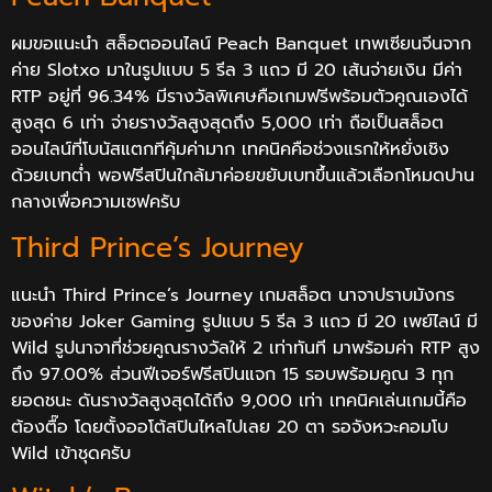
ผมขอแนะนำ สล็อตออนไลน์ Peach Banquet เทพเซียนจีนจาก
ค่าย Slotxo มาในรูปแบบ 5 รีล 3 แถว มี 20 เส้นจ่ายเงิน มีค่า
RTP อยู่ที่ 96.34% มีรางวัลพิเศษคือเกมฟรีพร้อมตัวคูณเองได้
สูงสุด 6 เท่า จ่ายรางวัลสูงสุดถึง 5,000 เท่า ถือเป็นสล็อต
ออนไลน์ที่โบนัสแตกทีคุ้มค่ามาก เทคนิคคือช่วงแรกให้หยั่งเชิง
ด้วยเบทต่ำ พอฟรีสปินใกล้มาค่อยขยับเบทขึ้นแล้วเลือกโหมดปาน
กลางเพื่อความเซฟครับ
Third Prince’s Journey
แนะนำ Third Prince’s Journey เกมสล็อต นาจาปราบมังกร
ของค่าย Joker Gaming รูปแบบ 5 รีล 3 แถว มี 20 เพย์ไลน์ มี
Wild รูปนาจาที่ช่วยคูณรางวัลให้ 2 เท่าทันที มาพร้อมค่า RTP สูง
ถึง 97.00% ส่วนฟีเจอร์ฟรีสปินแจก 15 รอบพร้อมคูณ 3 ทุก
ยอดชนะ ดันรางวัลสูงสุดได้ถึง 9,000 เท่า เทคนิคเล่นเกมนี้คือ
ต้องตื๊อ โดยตั้งออโต้สปินไหลไปเลย 20 ตา รอจังหวะคอมโบ
Wild เข้าชุดครับ