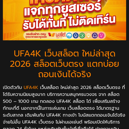
UFA4K เว็บสล็อต ใหม่ล่าสุด
2026 สล็อตเว็บตรง แตกบ่อย
ถอนเงินได้จริง
เปิดตัวกับ
UFA4K
เว็บสล็อต ใหม่ล่าสุด 2026 สล็อตเว็บตรง ที่
ได้รับความนิยมสูงมาก บริการความสนุกครบวงจร จาก สล็อต
500 – 1000 เกม ทดลอง UFA4K สล็อต ได้ เพื่อเสริมสร้าง
ทักษะที่ดี นอกจากนี้ในการเล่นเกม เว็บสล็อตตรง ได้มาตรฐาน
ระดับสากล เดิมพันกับ UFA4K ทางเข้า โบนัสแตกถอนเงินได้จริง
จ่ายไม่อั้น UFA4K เว็บตรง ไม่ผ่านเอเย่นต์ พร้อมเปิดให้บริการ
ตลอด 24 ชั่วโมง แหล่งเดิมพันชั้นนำที่เชื่อถือได้ ฝากถอนเงิน