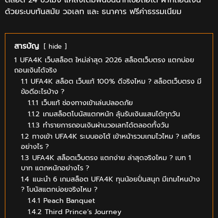
ด้วยระบบทันสมัย วอเลท และ ธนาคาร ฟรีค่าธรรมเนียม
สารบัญ
hide
1
UFA4K เว็บสล็อต ใหม่ล่าสุด 2026 สล็อตเว็บตรง แตกบ่อย
ถอนเงินได้จริง
1.1
UFA4K สล็อต เว็บแท้ 100% ดีจริงไหม ? สล็อตเว็บตรง มี
ข้อดีอะไรบ้าง ?
1.1.1
เว็บแท้ ช่องทางเข้าเล่นปลอดภัย
1.1.2
เกมสล็อตโบนัสแตกหนัก ลุ้นรับเงินแสนได้ทุกวัน
1.1.3
ทำรายการถอนเงินผ่านวอเลทได้ตลอดทั้งวัน
1.2
ทางเข้า UFA4K ระบบออโต้ เข้าหน้ารวมเกมไวไหม ? เสถียร
อย่างไร ?
1.3
UFA4K สล็อตเว็บตรง แตกง่าย ล่าสุดจริงไหม ? เบท 1
บาท แตกหนักอย่างไร ?
1.4
แนะนำ 6 เกมสล็อต UFA4K ทุนน้อยปั่นสนุก มีเกมไหนบ้าง
? โบนัสแตกบ่อยจริงไหม ?
1.4.1
Peach Banquet
1.4.2
Third Prince’s Journey