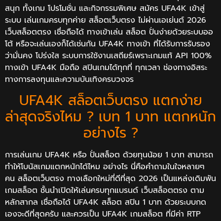
สนุก ทั้งเกม โปรโมชั่น และกิจกรรมพิเศษ สมัคร UFA4K เข้าสู่
ระบบ เล่นเกมครบทุกค่าย สล็อตเว็บตรง ไม่ผ่านเอเย่นต์ 2026
เว็บสล็อตตรง เชื่อถือได้ ทางเข้าเล่น สล็อต ปั่นง่ายด้วยระบบออ
โต้ หรือจะเล่นเองก็ได้เช่นกัน UFA4K ทางเข้า ที่ได้รับการรับรอง
ว่ามั่นคง โปร่งใส ระบบการใช้งานเสถียร์เพราะเกมแท้ API 100%
ทางเข้า UFA4K มือถือ สปินเกมได้ทุกที่ ทุกเวลา ช่องทางอิสระ
ทางการลงทุนและความบันเทิงครบวงจร
UFA4K สล็อตเว็บตรง แตกง่าย
ล่าสุดจริงไหม ? เบท 1 บาท แตกหนัก
อย่างไร ?
การเล่นเกม UFA4K หรือ ปั่นสล็อต ด้วยทุนน้อย 1 บาท สามารถ
ทำให้โบนัสเกมแตกหนักได้ไหม อย่างไร นี่คือคำถามในใจหลายๆ
คน สล็อตเว็บตรง ทางเลือกใหม่ที่ดีที่สุด 2026 เป็นแหล่งเดิมพัน
เกมสล็อต ชั้นนำเปิดให้เล่นครบทุกแบรนด์ เว็บสล็อตตรง ตาม
หลักสากล เชื่อถือได้ UFA4K สล็อต สปิน 1 บาท ด้วยระบบกด
เองจะดีที่สุดครับ และควรเป็น UFA4K เกมสล็อต ที่มีค่า RTP