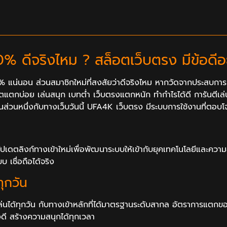
% ดีจริงไหม ? สล็อตเว็บตรง มีข้อดีอะ
100% แน่นอน ส่วนสมาชิกใหม่ที่สงสัยว่าดีจริงไหม หากวัดจากประสบ
อตแตกบ่อย เล่นสนุก เบทต่ำ เว็บตรงแตกหนัก ทำกำไรได้ดี การันตีเล่น
นส่วนหนึ่งกับทางเว็บวันนี้ UFA4K เว็บตรง มีระบบการใช้งานที่ตอบโจ
ัปเดตลิงก์ทางเข้าใหม่เพื่อพัฒนาระบบให้เข้ากับยุคเทคโนโลยีและคว
 เชื่อถือได้จริง
ุกวัน
ล่นได้ทุกวัน กับทางเข้าหลักที่ได้มาตรฐานระดับสากล อัตราการแต
างดี สร้างความสนุกได้ทุกเวลา