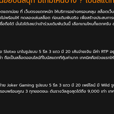
อยปั่นสนุก มีเกมไหนบ้าง ? โบนัสแตก
็อตแตกบ่อย ที่ เว็บตรงแตกหนัก ให้บริการอย่างครอบคลุม สล็อตเว็
งไม่พร้อมให้ ทดลองเล่นสล็อต ก่อนเดิมพันจริง เพื่อสร้างประสบการณ์
่อถือได้ มั่นใจได้เลยว่าเข้าร่วมเดิมพันวันนี้ เลือกเกมไหนก็แตกครั
txo มาในรูปแบบ 5 รีล 3 แถว มี 20 เส้นจ่ายเงิน มีค่า RTP อยู่
่า ถือเป็นสล็อตออนไลน์ที่โบนัสแตกทีคุ้มค่ามาก เทคนิคคือช่วงแรกให้
 Joker Gaming รูปแบบ 5 รีล 3 แถว มี 20 เพย์ไลน์ มี Wild รูปนา
รอบพร้อมคูณ 3 ทุกยอดชนะ ดันรางวัลสูงสุดได้ถึง 9,000 เท่า เทคนิ