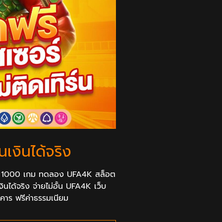
เงินได้จริง
0 – 1000 เกม ทดลอง UFA4K สล็อต
นได้จริง จ่ายไม่อั้น UFA4K เว็บ
าคาร ฟรีค่าธรรมเนียม