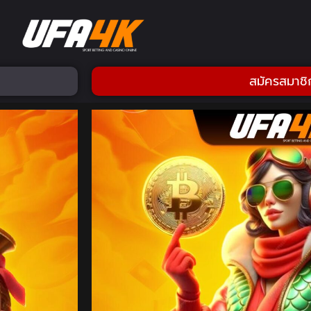
สมัครสมาชิ