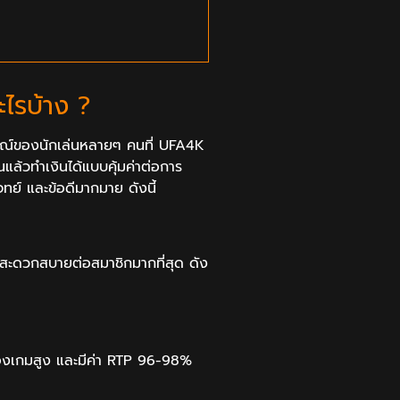
ไรบ้าง ?
การณ์ของนักเล่นหลายๆ คนที่ UFA4K
แล้วทำเงินได้แบบคุ้มค่าต่อการ
ทย์ และข้อดีมากมาย ดังนี้
ามสะดวกสบายต่อสมาชิกมากที่สุด ดัง
กของเกมสูง และมีค่า RTP 96-98%