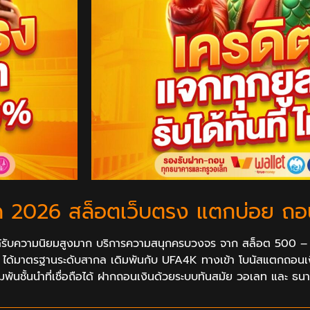
ุด 2026 สล็อตเว็บตรง แตกบ่อย ถอน
ี่ได้รับความนิยมสูงมาก บริการความสนุกครบวงจร จาก สล็อต 50
ตรง ได้มาตรฐานระดับสากล เดิมพันกับ UFA4K ทางเข้า โบนัสแตกถอนเงิ
มพันชั้นนำที่เชื่อถือได้ ฝากถอนเงินด้วยระบบทันสมัย วอเลท และ ธน