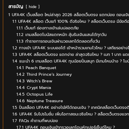
สารบัญ
hide
1
UFA4K เว็บสล็อต ใหม่ล่าสุด 2026 สล็อตเว็บตรง แตกบ่อย ถอนเงิน
1.1
UFA4K สล็อต เว็บแท้ 100% ดีจริงไหม ? สล็อตเว็บตรง มีข้อดีอ
1.1.1
เว็บแท้ ช่องทางเข้าเล่นปลอดภัย
1.1.2
เกมสล็อตโบนัสแตกหนัก ลุ้นรับเงินแสนได้ทุกวัน
1.1.3
ทำรายการถอนเงินผ่านวอเลทได้ตลอดทั้งวัน
1.2
ทางเข้า UFA4K ระบบออโต้ เข้าหน้ารวมเกมไวไหม ? เสถียรอย่าง
1.3
UFA4K สล็อตเว็บตรง แตกง่าย ล่าสุดจริงไหม ? เบท 1 บาท แต
1.4
แนะนำ 6 เกมสล็อต UFA4K ทุนน้อยปั่นสนุก มีเกมไหนบ้าง ? โบ
1.4.1
Peach Banquet
1.4.2
Third Prince’s Journey
1.4.3
Witch’s Brew
1.4.4
Crypt Mania
1.4.5
Octopus Life
1.4.6
Neptune Treasure
1.5
ปั่นสล็อต UFA4K อย่างไรให้ได้ถอนเงิน ? เทคนิคสล็อตเว็บตรงด
1.6
UFA4K รับโปรโมชั่น เพิ่มโอกาสชนะจริงไหม ? สล็อตเว็บตรงแจกเ
1.7
FAQs คำถามที่พบบ่อย
1.7.1
UFA4K ถอนเงินเข้าทรูวอเลทโดนหักเปอร์เซ็นต์ไหม ?