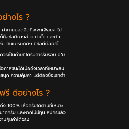
อย่างไร ?
ด้ คำถามยอดฮิตที่จะพาเพื่อนๆ ไป
ือข้อดีบางส่วนเท่านั้น และตัว
 กับแบรนด์ดัง มีข้อดีต่อไปนี้
รเป็นค่ายที่ได้รับการรับรอบ มีใบ
อกาสชนะได้เมื่อถึงเวลาที่เหมาะสม
สนุก ความคุ้มค่า แต่ต้องซื้อเรทต่ำ
รี ดีอย่างไร ?
งถึง 100% เลือกรับได้ตามที่เหมาะ
สมากครับ และหากไม่มีทุน สมัครแล้ว
ามคุ้มค่าได้จริง