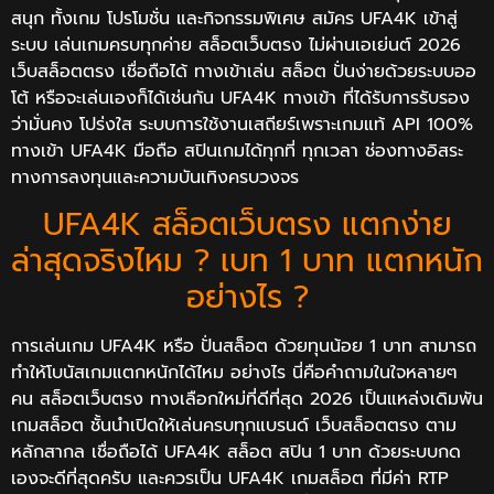
สนุก ทั้งเกม โปรโมชั่น และกิจกรรมพิเศษ สมัคร UFA4K เข้าสู่
ระบบ เล่นเกมครบทุกค่าย สล็อตเว็บตรง ไม่ผ่านเอเย่นต์ 2026
เว็บสล็อตตรง เชื่อถือได้ ทางเข้าเล่น สล็อต ปั่นง่ายด้วยระบบออ
โต้ หรือจะเล่นเองก็ได้เช่นกัน UFA4K ทางเข้า ที่ได้รับการรับรอง
ว่ามั่นคง โปร่งใส ระบบการใช้งานเสถียร์เพราะเกมแท้ API 100%
ทางเข้า UFA4K มือถือ สปินเกมได้ทุกที่ ทุกเวลา ช่องทางอิสระ
ทางการลงทุนและความบันเทิงครบวงจร
UFA4K สล็อตเว็บตรง แตกง่าย
ล่าสุดจริงไหม ? เบท 1 บาท แตกหนัก
อย่างไร ?
การเล่นเกม UFA4K หรือ ปั่นสล็อต ด้วยทุนน้อย 1 บาท สามารถ
ทำให้โบนัสเกมแตกหนักได้ไหม อย่างไร นี่คือคำถามในใจหลายๆ
คน สล็อตเว็บตรง ทางเลือกใหม่ที่ดีที่สุด 2026 เป็นแหล่งเดิมพัน
เกมสล็อต ชั้นนำเปิดให้เล่นครบทุกแบรนด์ เว็บสล็อตตรง ตาม
หลักสากล เชื่อถือได้ UFA4K สล็อต สปิน 1 บาท ด้วยระบบกด
เองจะดีที่สุดครับ และควรเป็น UFA4K เกมสล็อต ที่มีค่า RTP