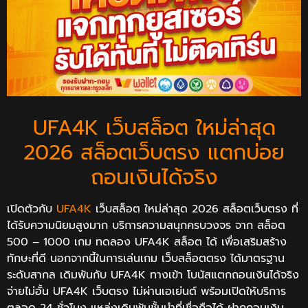
UFA4K เว็บสล็อต ใหม่ล่าสุด
2026 สล็อตเว็บตรง แตกบ่อย
ถอนเงินได้จริง
เปิดตัวกับ
UFA4K
เว็บสล็อต ใหม่ล่าสุด 2026 สล็อตเว็บตรง ที่
ได้รับความนิยมสูงมาก บริการความสนุกครบวงจร จาก สล็อต
500 – 1000 เกม ทดลอง UFA4K สล็อต ได้ เพื่อเสริมสร้าง
ทักษะที่ดี นอกจากนี้ในการเล่นเกม เว็บสล็อตตรง ได้มาตรฐาน
ระดับสากล เดิมพันกับ UFA4K ทางเข้า โบนัสแตกถอนเงินได้จริง
จ่ายไม่อั้น UFA4K เว็บตรง ไม่ผ่านเอเย่นต์ พร้อมเปิดให้บริการ
ตลอด 24 ชั่วโมง แหล่งเดิมพันชั้นนำที่เชื่อถือได้ ฝากถอนเงิน