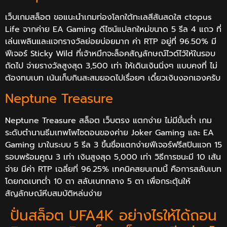
เว็บเกมสล็อต ขอแนะนำเกมท่องโลกใต้ทะเลสีสันสดใส ctopus
Life จากค่าย EA Gaming ดีไซน์แปลกใหม่ขนาด 5 รีล 4 แถว ที่
เล่นเพลินและแจกรางวัลย่อยบ่อยมาก ค่า RTP อยู่ที่ 96.50% มี
ฟีเจอร์ Sticky Wild ที่เจ้าหมึกจะล็อคสัญลักษณ์ไวด์ไว้ให้ในรอบ
ถัดไป จ่ายรางวัลสูงสุด 3,500 เท่า ให้เดินเงินนิ่งๆ แบบคงที่ ไม่
ต้องทบเบท เน้นเก็บกินสะสมยอดไปเรื่อยๆ เดี๋ยวเงินงอกเองครับ
Neptune Treasure
Neptune Treasure สล็อต เว็บตรง แตกง่าย ไม่มีขั้นต่ำ เกม
ระดับตำนานธีมเทพโพไซดอนของค่าย Joker Gaming และ EA
Gaming มาในระบบ 5 รีล 3 ขึ้นชื่อแตกง่ายฟีเจอร์ฟรีสปินแจก 15
รอบพร้อมคูณ 3 เท่า เงินสูงสุด 5,000 เท่า วิธีการชนะมี 10 เส้น
จ่าย มีค่า RTP เฉลี่ยที่ 96.25% เทคนิคสยบเกมนี้ คือการสลับเบท
โดยกดเบทต่ำ 10 ตา สลับเบทกลาง 5 ตา เพื่อกระตุ้นให้
สัญลักษณ์หีบสมบัติหล่นง่าย
ปั่นสล็อต UFA4K อย่างไรให้ได้ถอน