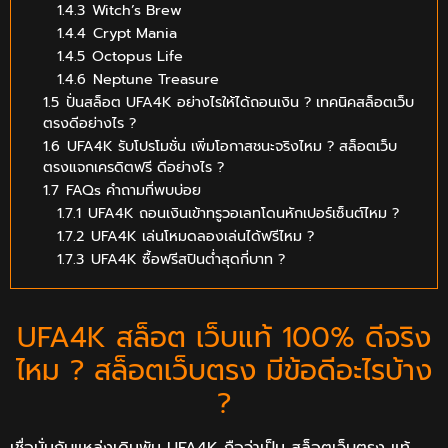
1.4.3
Witch’s Brew
1.4.4
Crypt Mania
1.4.5
Octopus Life
1.4.6
Neptune Treasure
1.5
ปั่นสล็อต UFA4K อย่างไรให้ได้ถอนเงิน ? เทคนิคสล็อตเว็บ
ตรงดีอย่างไร ?
1.6
UFA4K รับโปรโมชั่น เพิ่มโอกาสชนะจริงไหม ? สล็อตเว็บ
ตรงแจกเครดิตฟรี ดีอย่างไร ?
1.7
FAQs คำถามที่พบบ่อย
1.7.1
UFA4K ถอนเงินเข้าทรูวอเลทโดนหักเปอร์เซ็นต์ไหม ?
1.7.2
UFA4K เล่นโหมดลองเล่นได้ฟรีไหม ?
1.7.3
UFA4K ซื้อฟรีสปินต่ำสุดกี่บาท ?
UFA4K สล็อต เว็บแท้ 100% ดีจริง
ไหม ? สล็อตเว็บตรง มีข้อดีอะไรบ้าง
?
เชื่อมั่นกับแหล่งเดิมพัน UFA4K ถือว่าเป็น สล็อตเว็บตรง แท้