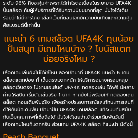
ระดับ 96% ถึงจะคุ้มค่าเพราะได้กำไรต่อเนื่องในระยะยาว UFA4K
ปั่นสล็อต กับผู้ให้บริการที่ได้รับความนิยมมากที่สุด มั่นใจได้เต็ม
ร้อยว่าไม่มีการโกง เลือกเว็บที่ตอบโจทย์ความบันเทิงและความคุ้ม
คือแบรนด์นี้เท่านั้น
แนะนำ 6 เกมสล็อต UFA4K ทุนน้อย
ปั่นสนุก มีเกมไหนบ้าง ? โบนัสแตก
บ่อยจริงไหม ?
เลือกเกมเล่นยังไม่ได้ใช่ไหม ลองเข้ามาที่ UFA4K แนะนำ 6 เกม
สล็อตแตกบ่อย ที่ เว็บตรงแตกหนัก ให้บริการอย่างครอบคลุม
สล็อตเว็บตรง ไม่ผ่านเอเย่นต์ UFA4K ทดลองเล่น ได้ฟรี มีหลาย
ค่ายให้สปิน เริ่มต้นเล่นจริง 1 บาท หากยังไม่พร้อมให้ ทดลองเล่น
สล็อต ก่อนเดิมพันจริง เพื่อสร้างประสบการณ์และทักษะการเล่นที่
ดีให้กับนักเดิมพัน เข้ามาปั่น UFA4K เกมสล็อต แท้ระบบทันสมัย
กับเว็บคุณภาพที่เชื่อถือได้ มั่นใจได้เลยว่าเข้าร่วมเดิมพันวันนี้
เลือกเกมไหนก็แตกครับ ส่วนเกม UFA4K สล็อต ที่แนะนำ มีดังนี้
Peach Banquet