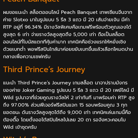
ผมขอแนะนำ สล็อตออนไลน์ Peach Banquet เทพเซียนจีนจาก
ค่าย Slotxo มาในรูปแบบ 5 รีล 3 แถว มี 20 เส้นจ่ายเงิน มีค่า
RTP อยู่ที่ 96.34% มีรางวัลพิเศษคือเกมฟรีพร้อมตัวคูณเองได้
สูงสุด 6 เท่า จ่ายรางวัลสูงสุดถึง 5,000 เท่า ถือเป็นสล็อต
ออนไลน์ที่โบนัสแตกทีคุ้มค่ามาก เทคนิคคือช่วงแรกให้หยั่งเชิง
ด้วยเบทต่ำ พอฟรีสปินใกล้มาค่อยขยับเบทขึ้นแล้วเลือกโหมดปาน
กลางเพื่อความเซฟครับ
Third Prince’s Journey
แนะนำ Third Prince’s Journey เกมสล็อต นาจาปราบมังกร
ของค่าย Joker Gaming รูปแบบ 5 รีล 3 แถว มี 20 เพย์ไลน์ มี
Wild รูปนาจาที่ช่วยคูณรางวัลให้ 2 เท่าทันที มาพร้อมค่า RTP สูง
ถึง 97.00% ส่วนฟีเจอร์ฟรีสปินแจก 15 รอบพร้อมคูณ 3 ทุก
ยอดชนะ ดันรางวัลสูงสุดได้ถึง 9,000 เท่า เทคนิคเล่นเกมนี้คือ
ต้องตื๊อ โดยตั้งออโต้สปินไหลไปเลย 20 ตา รอจังหวะคอมโบ
Wild เข้าชุดครับ