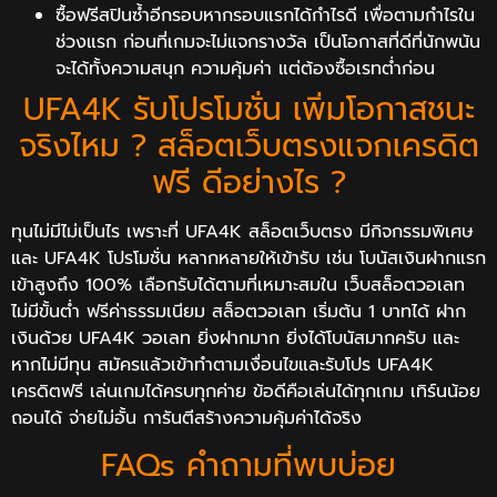
ซื้อฟรีสปินซ้ำอีกรอบหากรอบแรกได้กำไรดี เพื่อตามกำไรใน
ช่วงแรก ก่อนที่เกมจะไม่แจกรางวัล เป็นโอกาสที่ดีที่นักพนัน
จะได้ทั้งความสนุก ความคุ้มค่า แต่ต้องซื้อเรทต่ำก่อน
UFA4K รับโปรโมชั่น เพิ่มโอกาสชนะ
จริงไหม ? สล็อตเว็บตรงแจกเครดิต
ฟรี ดีอย่างไร ?
ทุนไม่มีไม่เป็นไร เพราะที่ UFA4K สล็อตเว็บตรง มีกิจกรรมพิเศษ
และ UFA4K โปรโมชั่น หลากหลายให้เข้ารับ เช่น โบนัสเงินฝากแรก
เข้าสูงถึง 100% เลือกรับได้ตามที่เหมาะสมใน เว็บสล็อตวอเลท
ไม่มีขั้นต่ำ ฟรีค่าธรรมเนียม สล็อตวอเลท เริ่มต้น 1 บาทได้ ฝาก
เงินด้วย UFA4K วอเลท ยิ่งฝากมาก ยิ่งได้โบนัสมากครับ และ
หากไม่มีทุน สมัครแล้วเข้าทำตามเงื่อนไขและรับโปร UFA4K
เครดิตฟรี เล่นเกมได้ครบทุกค่าย ข้อดีคือเล่นได้ทุกเกม เทิร์นน้อย
ถอนได้ จ่ายไม่อั้น การันตีสร้างความคุ้มค่าได้จริง
FAQs คำถามที่พบบ่อย