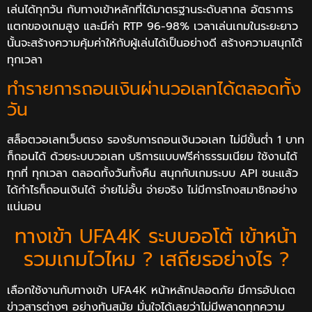
เล่นได้ทุกวัน กับทางเข้าหลักที่ได้มาตรฐานระดับสากล อัตราการ
แตกของเกมสูง และมีค่า RTP 96-98% เวลาเล่นเกมในระยะยาว
นั้นจะสร้างความคุ้มค่าให้กับผู้เล่นได้เป็นอย่างดี สร้างความสนุกได้
ทุกเวลา
ทำรายการถอนเงินผ่านวอเลทได้ตลอดทั้ง
วัน
สล็อตวอเลทเว็บตรง รองรับการถอนเงินวอเลท ไม่มีขั้นต่ำ 1 บาท
ก็ถอนได้ ด้วยระบบวอเลท บริการแบบฟรีค่าธรรมเนียม ใช้งานได้
ทุกที่ ทุกเวลา ตลอดทั้งวันทั้งคืน สนุกกับเกมระบบ API ชนะแล้ว
ได้กำไรก็ถอนเงินได้ จ่ายไม่อั้น จ่ายจริง ไม่มีการโกงสมาชิกอย่าง
แน่นอน
ทางเข้า UFA4K ระบบออโต้ เข้าหน้า
รวมเกมไวไหม ? เสถียรอย่างไร ?
เลือกใช้งานกับทางเข้า UFA4K หน้าหลักปลอดภัย มีการอัปเดต
ข่าวสารต่างๆ อย่างทันสมัย มั่นใจได้เลยว่าไม่มีพลาดทุกความ