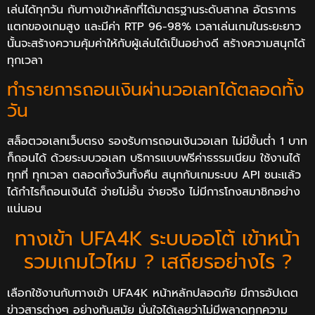
เล่นได้ทุกวัน กับทางเข้าหลักที่ได้มาตรฐานระดับสากล อัตราการ
แตกของเกมสูง และมีค่า RTP 96-98% เวลาเล่นเกมในระยะยาว
นั้นจะสร้างความคุ้มค่าให้กับผู้เล่นได้เป็นอย่างดี สร้างความสนุกได้
ทุกเวลา
ทำรายการถอนเงินผ่านวอเลทได้ตลอดทั้ง
วัน
สล็อตวอเลทเว็บตรง รองรับการถอนเงินวอเลท ไม่มีขั้นต่ำ 1 บาท
ก็ถอนได้ ด้วยระบบวอเลท บริการแบบฟรีค่าธรรมเนียม ใช้งานได้
ทุกที่ ทุกเวลา ตลอดทั้งวันทั้งคืน สนุกกับเกมระบบ API ชนะแล้ว
ได้กำไรก็ถอนเงินได้ จ่ายไม่อั้น จ่ายจริง ไม่มีการโกงสมาชิกอย่าง
แน่นอน
ทางเข้า UFA4K ระบบออโต้ เข้าหน้า
รวมเกมไวไหม ? เสถียรอย่างไร ?
เลือกใช้งานกับทางเข้า UFA4K หน้าหลักปลอดภัย มีการอัปเดต
ข่าวสารต่างๆ อย่างทันสมัย มั่นใจได้เลยว่าไม่มีพลาดทุกความ