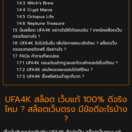
1.4.3
Witch’s Brew
1.4.4
Crypt Mania
1.4.5
Octopus Life
1.4.6
Neptune Treasure
1.5
ปั่นสล็อต UFA4K อย่างไรให้ได้ถอนเงิน ? เทคนิคสล็อตเว็บ
ตรงดีอย่างไร ?
1.6
UFA4K รับโปรโมชั่น เพิ่มโอกาสชนะจริงไหม ? สล็อตเว็บ
ตรงแจกเครดิตฟรี ดีอย่างไร ?
1.7
FAQs คำถามที่พบบ่อย
1.7.1
UFA4K ถอนเงินเข้าทรูวอเลทโดนหักเปอร์เซ็นต์ไหม ?
1.7.2
UFA4K เล่นโหมดลองเล่นได้ฟรีไหม ?
1.7.3
UFA4K ซื้อฟรีสปินต่ำสุดกี่บาท ?
UFA4K สล็อต เว็บแท้ 100% ดีจริง
ไหม ? สล็อตเว็บตรง มีข้อดีอะไรบ้าง
?
เชื่อมั่นกับแหล่งเดิมพัน UFA4K ถือว่าเป็น สล็อตเว็บตรง แท้