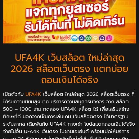
UFA4K เว็บสล็อต ใหม่ล่าสุด
2026 สล็อตเว็บตรง แตกบ่อย
ถอนเงินได้จริง
เปิดตัวกับ
UFA4K
เว็บสล็อต ใหม่ล่าสุด 2026 สล็อตเว็บตรง ที่
ได้รับความนิยมสูงมาก บริการความสนุกครบวงจร จาก สล็อต
500 – 1000 เกม ทดลอง UFA4K สล็อต ได้ เพื่อเสริมสร้าง
ทักษะที่ดี นอกจากนี้ในการเล่นเกม เว็บสล็อตตรง ได้มาตรฐาน
ระดับสากล เดิมพันกับ UFA4K ทางเข้า โบนัสแตกถอนเงินได้จริง
จ่ายไม่อั้น UFA4K เว็บตรง ไม่ผ่านเอเย่นต์ พร้อมเปิดให้บริการ
ตลอด 24 ชั่วโมง แหล่งเดิมพันชั้นนำที่เชื่อถือได้ ฝากถอนเงิน