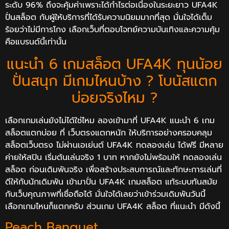
ระดับ 96% ถึงจะคุ้มค่าเพราะได้กำไรต่อเนื่องในระยะยาว UFA4K
ปั่นสล็อต กับผู้ให้บริการที่ได้รับความนิยมมากที่สุด มั่นใจได้เต็ม
ร้อยว่าไม่มีการโกง เลือกเว็บที่ตอบโจทย์ความบันเทิงและความคุ้ม
คือแบรนด์นี้เท่านั้น
แนะนำ 6 เกมสล็อต UFA4K ทุนน้อย
ปั่นสนุก มีเกมไหนบ้าง ? โบนัสแตก
บ่อยจริงไหม ?
เลือกเกมเล่นยังไม่ได้ใช่ไหม ลองเข้ามาที่ UFA4K แนะนำ 6 เกม
สล็อตแตกบ่อย ที่ เว็บตรงแตกหนัก ให้บริการอย่างครอบคลุม
สล็อตเว็บตรง ไม่ผ่านเอเย่นต์ UFA4K ทดลองเล่น ได้ฟรี มีหลาย
ค่ายให้สปิน เริ่มต้นเล่นจริง 1 บาท หากยังไม่พร้อมให้ ทดลองเล่น
สล็อต ก่อนเดิมพันจริง เพื่อสร้างประสบการณ์และทักษะการเล่นที่
ดีให้กับนักเดิมพัน เข้ามาปั่น UFA4K เกมสล็อต แท้ระบบทันสมัย
กับเว็บคุณภาพที่เชื่อถือได้ มั่นใจได้เลยว่าเข้าร่วมเดิมพันวันนี้
เลือกเกมไหนก็แตกครับ ส่วนเกม UFA4K สล็อต ที่แนะนำ มีดังนี้
Peach Banquet