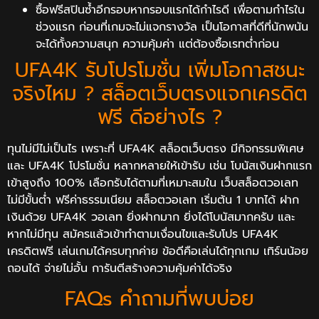
ซื้อฟรีสปินซ้ำอีกรอบหากรอบแรกได้กำไรดี เพื่อตามกำไรใน
ช่วงแรก ก่อนที่เกมจะไม่แจกรางวัล เป็นโอกาสที่ดีที่นักพนัน
จะได้ทั้งความสนุก ความคุ้มค่า แต่ต้องซื้อเรทต่ำก่อน
UFA4K รับโปรโมชั่น เพิ่มโอกาสชนะ
จริงไหม ? สล็อตเว็บตรงแจกเครดิต
ฟรี ดีอย่างไร ?
ทุนไม่มีไม่เป็นไร เพราะที่ UFA4K สล็อตเว็บตรง มีกิจกรรมพิเศษ
และ UFA4K โปรโมชั่น หลากหลายให้เข้ารับ เช่น โบนัสเงินฝากแรก
เข้าสูงถึง 100% เลือกรับได้ตามที่เหมาะสมใน เว็บสล็อตวอเลท
ไม่มีขั้นต่ำ ฟรีค่าธรรมเนียม สล็อตวอเลท เริ่มต้น 1 บาทได้ ฝาก
เงินด้วย UFA4K วอเลท ยิ่งฝากมาก ยิ่งได้โบนัสมากครับ และ
หากไม่มีทุน สมัครแล้วเข้าทำตามเงื่อนไขและรับโปร UFA4K
เครดิตฟรี เล่นเกมได้ครบทุกค่าย ข้อดีคือเล่นได้ทุกเกม เทิร์นน้อย
ถอนได้ จ่ายไม่อั้น การันตีสร้างความคุ้มค่าได้จริง
FAQs คำถามที่พบบ่อย