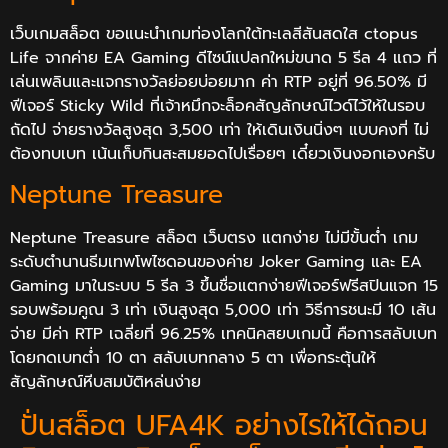
เว็บเกมสล็อต ขอแนะนำเกมท่องโลกใต้ทะเลสีสันสดใส ctopus
Life จากค่าย EA Gaming ดีไซน์แปลกใหม่ขนาด 5 รีล 4 แถว ที่
เล่นเพลินและแจกรางวัลย่อยบ่อยมาก ค่า RTP อยู่ที่ 96.50% มี
ฟีเจอร์ Sticky Wild ที่เจ้าหมึกจะล็อคสัญลักษณ์ไวด์ไว้ให้ในรอบ
ถัดไป จ่ายรางวัลสูงสุด 3,500 เท่า ให้เดินเงินนิ่งๆ แบบคงที่ ไม่
ต้องทบเบท เน้นเก็บกินสะสมยอดไปเรื่อยๆ เดี๋ยวเงินงอกเองครับ
Neptune Treasure
Neptune Treasure สล็อต เว็บตรง แตกง่าย ไม่มีขั้นต่ำ เกม
ระดับตำนานธีมเทพโพไซดอนของค่าย Joker Gaming และ EA
Gaming มาในระบบ 5 รีล 3 ขึ้นชื่อแตกง่ายฟีเจอร์ฟรีสปินแจก 15
รอบพร้อมคูณ 3 เท่า เงินสูงสุด 5,000 เท่า วิธีการชนะมี 10 เส้น
จ่าย มีค่า RTP เฉลี่ยที่ 96.25% เทคนิคสยบเกมนี้ คือการสลับเบท
โดยกดเบทต่ำ 10 ตา สลับเบทกลาง 5 ตา เพื่อกระตุ้นให้
สัญลักษณ์หีบสมบัติหล่นง่าย
ปั่นสล็อต UFA4K อย่างไรให้ได้ถอน