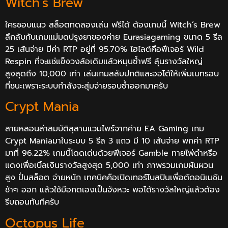
Witch’s Brew
ใครชอบแนว สล็อตทดลองเล่น ฟรีได้ ต้องเกมนี้ Witch’s Brew
ลึกลับกับเกมแม่มดปรุงยาของค่าย Eurasiagaming ขนาด 5 รีล
25 เส้นจ่าย มีค่า RTP อยู่ที่ 95.70% ไฮไลต์คือฟีเจอร์ Wild
Respin ที่จะแช่แข็งวงล้อเดิมแล้วหมุนซ้ำฟรี ลุ้นรางวัลใหญ่
สูงสุดถึง 10,000 เท่า เล่นเกมสลับปกติและออโต้ให้เพิ่มเบทรอบ
ที่ชนะเพราะระบบกำลังจะสุ่มจ่ายรอบซ้ำออกมาครับ
Crypt Mania
สายหลอนล่าสมบัติสุสานแวมไพร์จากค่าย EA Gaming เกม
Crypt Maniaมาในระบบ 5 รีล 3 แถว มี 10 เส้นจ่าย พกค่า RTP
มาที่ 96.22% เกมนี้โดดเด่นด้วยฟีเจอร์ Gamble ทายไพ่ดำหรือ
แดงเพื่อเบิ้ลเงินรางวัลสูงสุด 5,000 เท่า ภาพรวมเกมผันผวน
สูง ปั่นสล็อต จ่ายหนัก เทคนิคคือเปิดเทอร์โบสปินเพื่อตัดอนิเมชัน
ช้าๆ ออก แล้วใช้มือกดเองเป็นจังหวะ พอได้รางวัลใหญ่แล้วต้อง
รีบถอนทันทีครับ
Octopus Life