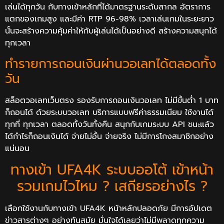
เล่นได้ทุกวัน กับทางเข้าหลักที่ได้มาตรฐานระดับสากล อัตราการ
แตกของเกมสูง และมีค่า RTP 96-98% เวลาเล่นเกมในระยะยาว
นั้นจะสร้างความคุ้มค่าให้กับผู้เล่นได้เป็นอย่างดี สร้างความสนุกได้
ทุกเวลา
ทำรายการถอนเงินผ่านวอเลทได้ตลอดทั้ง
วัน
สล็อตวอเลทเว็บตรง รองรับการถอนเงินวอเลท ไม่มีขั้นต่ำ 1 บาท
ก็ถอนได้ ด้วยระบบวอเลท บริการแบบฟรีค่าธรรมเนียม ใช้งานได้
ทุกที่ ทุกเวลา ตลอดทั้งวันทั้งคืน สนุกกับเกมระบบ API ชนะแล้ว
ได้กำไรก็ถอนเงินได้ จ่ายไม่อั้น จ่ายจริง ไม่มีการโกงสมาชิกอย่าง
แน่นอน
ทางเข้า UFA4K ระบบออโต้ เข้าหน้า
รวมเกมไวไหม ? เสถียรอย่างไร ?
เลือกใช้งานกับทางเข้า UFA4K หน้าหลักปลอดภัย มีการอัปเดต
ข่าวสารต่างๆ อย่างทันสมัย มั่นใจได้เลยว่าไม่มีพลาดทุกความ