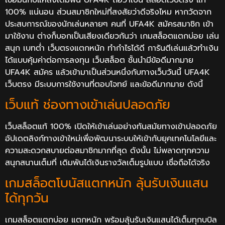
100% แน่นอน ส่วนสมาชิกใหม่ที่สงสัยว่าดีจริงไหม หากวัดจาก
ประสบการณ์ของนักเล่นหลายๆ คนที่ UFA4K สมัครสมาชิก เข้า
มาใช้งาน ต่างก็บอกเป็นเสียงเดียวกันว่า เกมสล็อตแตกบ่อย เล่น
สนุก เบทต่ำ เว็บตรงแตกหนัก ทำกำไรได้ดี การันตีเล่นแล้วทำเงิน
ได้แบบคุ้มค่าต่อการลงทุน เว็บสล็อต ชั้นนำมีข้อดีมากมาย
UFA4K สมัคร แล้วเข้ามาเป็นส่วนหนึ่งกับทางเว็บวันนี้ UFA4K
เว็บตรง มีระบบการใช้งานที่ตอบโจทย์ และข้อดีมากมาย ดังนี้
เว็บแท้ ช่องทางเข้าเล่นปลอดภัย
เว็บสล็อตแท้ 100% เปิดให้เข้าเล่นอย่างทันสมัยทางเข้าปลอดภัย
อัปเดตลิงก์ทางเข้าใหม่เพื่อพัฒนาระบบให้เข้ากับยุคเทคโนโลยีและ
ความสะดวกสบายต่อสมาชิกมากที่สุด ดังนั้น ไม่พลาดทุกความ
สนุกสนานเต็มที่ เดิมพันได้เงินรางวัลเต็มรูปแบบ เชื่อถือได้จริง
เกมสล็อตโบนัสแตกหนัก ลุ้นรับเงินแสน
ได้ทุกวัน
เกมสล็อตแตกบ่อย แตกหนัก พร้อมลุ้นรับเงินแสนได้เต็มทุกบบิล