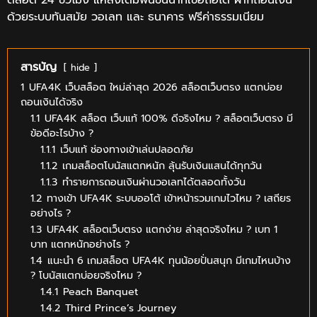
ด้วยระบบทันสมัย วอเลท และ ธนาคาร ฟรีค่าธรรมเนียม
สารบัญ
hide
1
UFA4K เว็บสล็อต ใหม่ล่าสุด 2026 สล็อตเว็บตรง แตกบ่อย
ถอนเงินได้จริง
1.1
UFA4K สล็อต เว็บแท้ 100% ดีจริงไหม ? สล็อตเว็บตรง มี
ข้อดีอะไรบ้าง ?
1.1.1
เว็บแท้ ช่องทางเข้าเล่นปลอดภัย
1.1.2
เกมสล็อตโบนัสแตกหนัก ลุ้นรับเงินแสนได้ทุกวัน
1.1.3
ทำรายการถอนเงินผ่านวอเลทได้ตลอดทั้งวัน
1.2
ทางเข้า UFA4K ระบบออโต้ เข้าหน้ารวมเกมไวไหม ? เสถียร
อย่างไร ?
1.3
UFA4K สล็อตเว็บตรง แตกง่าย ล่าสุดจริงไหม ? เบท 1
บาท แตกหนักอย่างไร ?
1.4
แนะนำ 6 เกมสล็อต UFA4K ทุนน้อยปั่นสนุก มีเกมไหนบ้าง
? โบนัสแตกบ่อยจริงไหม ?
1.4.1
Peach Banquet
1.4.2
Third Prince’s Journey