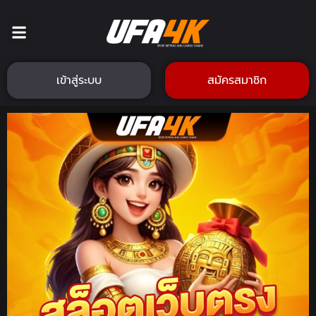
เข้าสู่ระบบ
สมัครสมาชิก