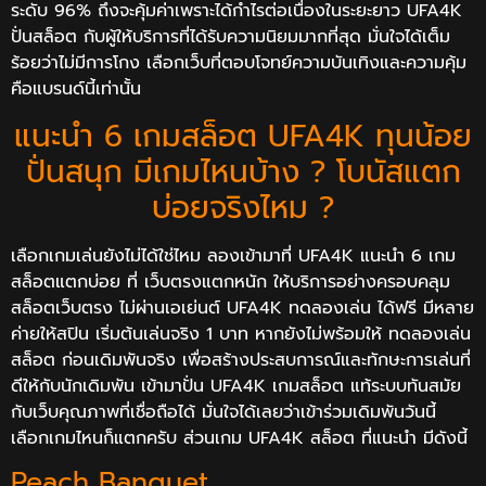
ระดับ 96% ถึงจะคุ้มค่าเพราะได้กำไรต่อเนื่องในระยะยาว UFA4K
ปั่นสล็อต กับผู้ให้บริการที่ได้รับความนิยมมากที่สุด มั่นใจได้เต็ม
ร้อยว่าไม่มีการโกง เลือกเว็บที่ตอบโจทย์ความบันเทิงและความคุ้ม
คือแบรนด์นี้เท่านั้น
แนะนำ 6 เกมสล็อต UFA4K ทุนน้อย
ปั่นสนุก มีเกมไหนบ้าง ? โบนัสแตก
บ่อยจริงไหม ?
เลือกเกมเล่นยังไม่ได้ใช่ไหม ลองเข้ามาที่ UFA4K แนะนำ 6 เกม
สล็อตแตกบ่อย ที่ เว็บตรงแตกหนัก ให้บริการอย่างครอบคลุม
สล็อตเว็บตรง ไม่ผ่านเอเย่นต์ UFA4K ทดลองเล่น ได้ฟรี มีหลาย
ค่ายให้สปิน เริ่มต้นเล่นจริง 1 บาท หากยังไม่พร้อมให้ ทดลองเล่น
สล็อต ก่อนเดิมพันจริง เพื่อสร้างประสบการณ์และทักษะการเล่นที่
ดีให้กับนักเดิมพัน เข้ามาปั่น UFA4K เกมสล็อต แท้ระบบทันสมัย
กับเว็บคุณภาพที่เชื่อถือได้ มั่นใจได้เลยว่าเข้าร่วมเดิมพันวันนี้
เลือกเกมไหนก็แตกครับ ส่วนเกม UFA4K สล็อต ที่แนะนำ มีดังนี้
Peach Banquet