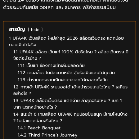
ด้วยระบบทันสมัย วอเลท และ ธนาคาร ฟรีค่าธรรมเนียม
สารบัญ
hide
1
UFA4K เว็บสล็อต ใหม่ล่าสุด 2026 สล็อตเว็บตรง แตกบ่อย
ถอนเงินได้จริง
1.1
UFA4K สล็อต เว็บแท้ 100% ดีจริงไหม ? สล็อตเว็บตรง มี
ข้อดีอะไรบ้าง ?
1.1.1
เว็บแท้ ช่องทางเข้าเล่นปลอดภัย
1.1.2
เกมสล็อตโบนัสแตกหนัก ลุ้นรับเงินแสนได้ทุกวัน
1.1.3
ทำรายการถอนเงินผ่านวอเลทได้ตลอดทั้งวัน
1.2
ทางเข้า UFA4K ระบบออโต้ เข้าหน้ารวมเกมไวไหม ? เสถียร
อย่างไร ?
1.3
UFA4K สล็อตเว็บตรง แตกง่าย ล่าสุดจริงไหม ? เบท 1
บาท แตกหนักอย่างไร ?
1.4
แนะนำ 6 เกมสล็อต UFA4K ทุนน้อยปั่นสนุก มีเกมไหนบ้าง
? โบนัสแตกบ่อยจริงไหม ?
1.4.1
Peach Banquet
1.4.2
Third Prince’s Journey