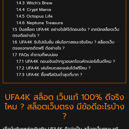
1.4.3
Witch’s Brew
1.4.4
Crypt Mania
1.4.5
Octopus Life
1.4.6
Neptune Treasure
1.5
ปั่นสล็อต UFA4K อย่างไรให้ได้ถอนเงิน ? เทคนิคสล็อตเว็บ
ตรงดีอย่างไร ?
1.6
UFA4K รับโปรโมชั่น เพิ่มโอกาสชนะจริงไหม ? สล็อตเว็บ
ตรงแจกเครดิตฟรี ดีอย่างไร ?
1.7
FAQs คำถามที่พบบ่อย
1.7.1
UFA4K ถอนเงินเข้าทรูวอเลทโดนหักเปอร์เซ็นต์ไหม ?
1.7.2
UFA4K เล่นโหมดลองเล่นได้ฟรีไหม ?
1.7.3
UFA4K ซื้อฟรีสปินต่ำสุดกี่บาท ?
UFA4K สล็อต เว็บแท้ 100% ดีจริง
ไหม ? สล็อตเว็บตรง มีข้อดีอะไรบ้าง
?
เชื่อมั่นกับแหล่งเดิมพัน UFA4K ถือว่าเป็น สล็อตเว็บตรง แท้