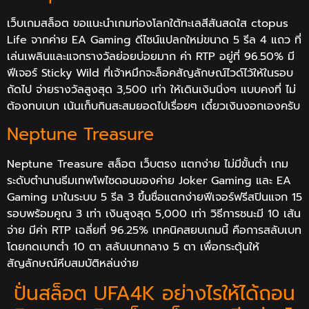
เว็บเกมสล็อต ขอแนะนำเกมท่องโลกใต้ทะเลสีสันสดใส ctopus
Life จากค่าย EA Gaming ดีไซน์แปลกใหม่ขนาด 5 รีล 4 แถว ที่
เล่นเพลินและแจกรางวัลย่อยบ่อยมาก ค่า RTP อยู่ที่ 96.50% มี
ฟีเจอร์ Sticky Wild ที่เจ้าหมึกจะล็อคสัญลักษณ์ไวด์ไว้ให้ในรอบ
ถัดไป จ่ายรางวัลสูงสุด 3,500 เท่า ให้เดินเงินนิ่งๆ แบบคงที่ ไม่
ต้องทบเบท เน้นเก็บกินสะสมยอดไปเรื่อยๆ เดี๋ยวเงินงอกเองครับ
Neptune Treasure
Neptune Treasure สล็อต เว็บตรง แตกง่าย ไม่มีขั้นต่ำ เกม
ระดับตำนานธีมเทพโพไซดอนของค่าย Joker Gaming และ EA
Gaming มาในระบบ 5 รีล 3 ขึ้นชื่อแตกง่ายฟีเจอร์ฟรีสปินแจก 15
รอบพร้อมคูณ 3 เท่า เงินสูงสุด 5,000 เท่า วิธีการชนะมี 10 เส้น
จ่าย มีค่า RTP เฉลี่ยที่ 96.25% เทคนิคสยบเกมนี้ คือการสลับเบท
โดยกดเบทต่ำ 10 ตา สลับเบทกลาง 5 ตา เพื่อกระตุ้นให้
สัญลักษณ์หีบสมบัติหล่นง่าย
ปั่นสล็อต UFA4K อย่างไรให้ได้ถอน