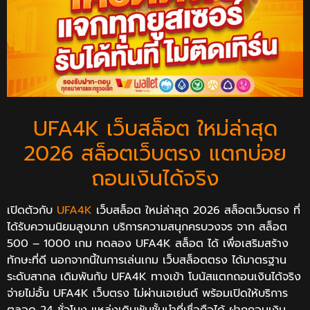
UFA4K เว็บสล็อต ใหม่ล่าสุด
2026 สล็อตเว็บตรง แตกบ่อย
ถอนเงินได้จริง
เปิดตัวกับ
UFA4K
เว็บสล็อต ใหม่ล่าสุด 2026 สล็อตเว็บตรง ที่
ได้รับความนิยมสูงมาก บริการความสนุกครบวงจร จาก สล็อต
500 – 1000 เกม ทดลอง UFA4K สล็อต ได้ เพื่อเสริมสร้าง
ทักษะที่ดี นอกจากนี้ในการเล่นเกม เว็บสล็อตตรง ได้มาตรฐาน
ระดับสากล เดิมพันกับ UFA4K ทางเข้า โบนัสแตกถอนเงินได้จริง
จ่ายไม่อั้น UFA4K เว็บตรง ไม่ผ่านเอเย่นต์ พร้อมเปิดให้บริการ
ตลอด 24 ชั่วโมง แหล่งเดิมพันชั้นนำที่เชื่อถือได้ ฝากถอนเงิน