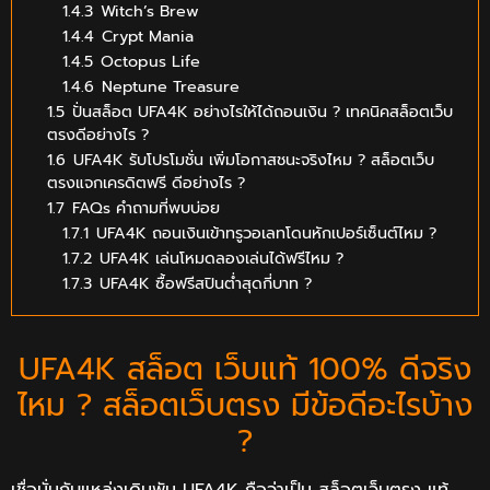
1.4.3
Witch’s Brew
1.4.4
Crypt Mania
1.4.5
Octopus Life
1.4.6
Neptune Treasure
1.5
ปั่นสล็อต UFA4K อย่างไรให้ได้ถอนเงิน ? เทคนิคสล็อตเว็บ
ตรงดีอย่างไร ?
1.6
UFA4K รับโปรโมชั่น เพิ่มโอกาสชนะจริงไหม ? สล็อตเว็บ
ตรงแจกเครดิตฟรี ดีอย่างไร ?
1.7
FAQs คำถามที่พบบ่อย
1.7.1
UFA4K ถอนเงินเข้าทรูวอเลทโดนหักเปอร์เซ็นต์ไหม ?
1.7.2
UFA4K เล่นโหมดลองเล่นได้ฟรีไหม ?
1.7.3
UFA4K ซื้อฟรีสปินต่ำสุดกี่บาท ?
UFA4K สล็อต เว็บแท้ 100% ดีจริง
ไหม ? สล็อตเว็บตรง มีข้อดีอะไรบ้าง
?
เชื่อมั่นกับแหล่งเดิมพัน UFA4K ถือว่าเป็น สล็อตเว็บตรง แท้