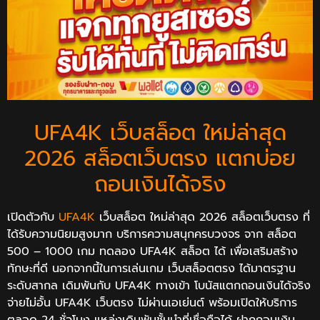
UFA4K เว็บสล็อต ใหม่ล่าสุด
2026 สล็อตเว็บตรง แตกบ่อย
ถอนเงินได้จริง
เปิดตัวกับ
UFA4K
เว็บสล็อต ใหม่ล่าสุด 2026 สล็อตเว็บตรง ที่
ได้รับความนิยมสูงมาก บริการความสนุกครบวงจร จาก สล็อต
500 – 1000 เกม ทดลอง UFA4K สล็อต ได้ เพื่อเสริมสร้าง
ทักษะที่ดี นอกจากนี้ในการเล่นเกม เว็บสล็อตตรง ได้มาตรฐาน
ระดับสากล เดิมพันกับ UFA4K ทางเข้า โบนัสแตกถอนเงินได้จริง
จ่ายไม่อั้น UFA4K เว็บตรง ไม่ผ่านเอเย่นต์ พร้อมเปิดให้บริการ
ตลอด 24 ชั่วโมง แหล่งเดิมพันชั้นนำที่เชื่อถือได้ ฝากถอนเงิน